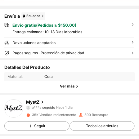
Envío a
Ecuador
Envío gratis(Pedidos ≥ $150.00)
Entrega estimada:
10-18 Días laborables
Devoluciones aceptadas
Pagos seguros · Protección de privacidad
102 Seguidores
4.67
Detalles Del Producto
102 Seguidores
4.67
Material:
Cera
102 Seguidores
4.67
Ver más
102 Seguidores
4.67
102 Seguidores
4.67
MystZ
a***s
seguido
Hace 1 día
102 Seguidores
4.67
35K Vendido recientemente
390 Recompra
102 Seguidores
4.67
Seguir
Todos los artículos
102 Seguidores
4.67