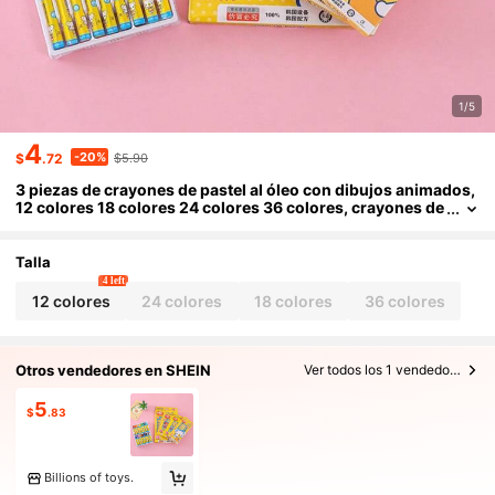
1/5
4
-20%
$
.72
$5.90
3 piezas de crayones de pastel al óleo con dibujos animados,
12 colores 18 colores 24 colores 36 colores, crayones de
cera para pintura y arte
Talla
4 left
12 colores
24 colores
18 colores
36 colores
Otros vendedores en SHEIN
Ver todos los 1 vendedores
5
$
.83
Billions of toys.