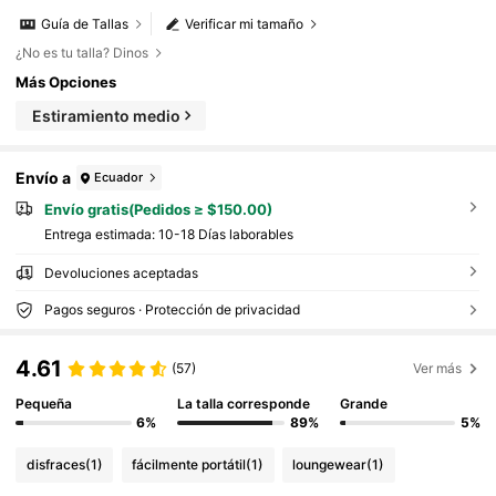
Guía de Tallas
Verificar mi tamaño
¿No es tu talla? Dinos
Más Opciones
Estiramiento medio
Envío a
Ecuador
Envío gratis(Pedidos ≥ $150.00)
Entrega estimada:
10-18 Días laborables
Devoluciones aceptadas
Pagos seguros · Protección de privacidad
4.61
(57)
Ver más
Pequeña
La talla corresponde
Grande
6%
89%
5%
disfraces
(1)
fácilmente portátil
(1)
loungewear
(1)