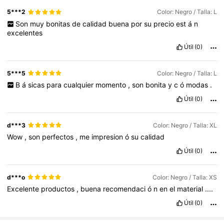
5***2
Color: Negro / Talla: L
Son
muy
bonitas
de
calidad
buena
por
su
precio
est
á
n
excelentes
Útil
(0)
5***5
Color: Negro / Talla: L
B
á
sicas
para
cualquier
momento
,
son
bonita
y
c
ó
modas
.
Útil
(0)
d***3
Color: Negro / Talla: XL
Wow
,
son
perfectos
,
me
impresion
ó
su
calidad
Útil
(0)
d***o
Color: Negro / Talla: XS
Excelente
productos
,
buena
recomendaci
ó
n
en
el
material
....
Útil
(0)