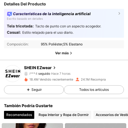
Detalles Del Producto
Características de la inteligencia artificial
Escrito basado en detalles
Tela tricotada:
Tacto de punto con un aspecto acogedor.
Casual:
Estilo relajado para el uso diario.
1.9M Seguidores
4.91
Composición:
95% Poliéster,5% Elastano
1.9M Seguidores
4.91
Ver más
1.9M Seguidores
4.91
SHEIN EZwear
i***4
seguido
Hace 7 horas
1.9M Seguidores
4.91
18.4M Vendido recientemente
24.1M Recompra
Seguir
Todos los artículos
1.9M Seguidores
4.91
También Podría Gustarte
1.9M Seguidores
4.91
Recomendados
Ropa Interior y Ropa de Dormir
Accesorios de Vesti
1.9M Seguidores
4.91