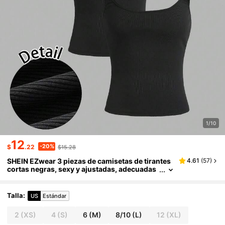
1/10
12
-20%
$
.22
$15.28
SHEIN EZwear 3 piezas de camisetas de tirantes
4.61
(
57
)
cortas negras, sexy y ajustadas, adecuadas
para el verano
Talla
:
US
Estándar
2
(XS)
4
(S)
6
(M)
8/10
(L)
12
(XL)