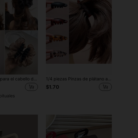
1 pieza Pinza para el cabello de mujer, diseño coreano de flor grande de nicho, clip de agarre, volumen de cabello de verano, pinza grande para la parte trasera de la cabeza
1/4 piezas Pinzas de plátano antideslizantes para mujer, pinzas ovaladas con estampado de leopardo vintage para coletas, moños y cabello rizado
$1.70
bituales