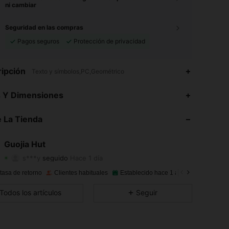
ni cambiar
Seguridad en las compras
Pagos seguros
Protección de privacidad
ipción
Texto y símbolos,PC,Geométrico
4.92
99
1.5K
s Y Dimensiones
4.92
99
1.5K
 La Tienda
4.92
99
1.5K
Guojia Hut
s***y
seguido
Hace 1 día
4.92
99
1.5K
Calificación
Artículos
Seguidores
tasa de retorno
Clientes habituales
Establecido hace 1 año
120K Vendi
4.92
99
1.5K
Todos los artículos
Seguir
4.92
99
1.5K
4.92
99
1.5K