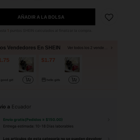
AÑADIR A LA BOLSA
asta
1
puntos SHEIN calculados al finalizar la compra.
ros Vendedores En SHEIN
Ver todos los 2 vendedores
1.75
$1.77
good girl
hello girls
ío a
Ecuador
Envío gratis(Pedidos ≥ $150.00)
Entrega estimada:
10-18 Días laborables
Los artículos de esta categoría no se pueden devolver