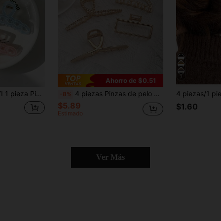
7
Ahorro de $0.51
para el peinado diario de las mujeres, pinza para el cabello con cadena translúcida de moda, adecuada para peinados diarios hermosos y lindos
4 piezas Pinzas de pelo de metal geométrico dorado, pinzas de mandíbula grande de aleación hueca vintage para mujeres, pinzas de pelo elegantes antideslizantes para uso diario casual & vacaciones
-8%
$5.89
$1.60
Estimado
Ver Más