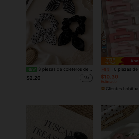
30
Aho
3 piezas de coleteros de moda para mujer con lunares y rayas en blanco y negro, diademas elásticas minimalistas para deportes diarios, sujetadores de coleta, accesorios para mujer
10 piezas de pinzas para el cabello de gelatina cuadradas huecas y transparentes de color rosa, con un toque dulce y pastoril 
NEW
-8%
$10.30
$2.20
Estimado
Clientes habitua