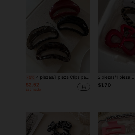
4 piezas/1 pieza Clips para el cabello de mujer grandes de 12,2 cm/4,8 pulgadas de plástico ligero en color negro brillante, rojo, té y carey con forma de media luna. Accesorios de cabello elegantes, minimalistas y de unicolor degradado, adecuados para uso diario casual, fiesta, viaje, coleta, moño, lavado de cara, maquillaje, combinación de atuendos, outfits de verano, pinzas para el cabello en la playa, festival, cumpleaños
-3%
$2.52
$1.70
Estimado