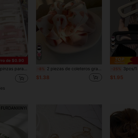
12
9
rro de $0.90
coreano, adecuadas para uso casual, trabajo, viajes, picnics y accesorios de verano para el cabello en la playa
2 piezas de coleteros grandes exquisitos para mujer de 11 cm/4,33 pulgadas con estampado de fruta melocotón rosa, accesorios para el cabello elegantes y versátiles de alta gama, adecuados para uso diario, salidas, casual, fiesta, ir al trabajo, vacaciones, recoger el cabello, coleta, moño, lavarse la cara, bañarse, maquillaje, combinar con la ropa, accesorios para el cabello, coleteros
3pcs/1 pieza 12cm/4.72in Pinzas para el cabello cuadradas de plástico mate marrón & negro, accesorios 
-8%
-25%
$1.38
$1.95
les