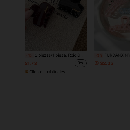
2 piezas/1 pieza, Rojo & Negro, Material Brillante, Accesorios para el Cabello de Mujer Pequeños de Alta Calidad Elegantes, Minimalistas, Versátiles con Color Degradado Premium de Verano, Adecuados para Uso Diario, Casual, Fiesta, Trabajo, Vacaciones, Lavado de Cara, Maquillaje, Combinación de Atuendos, Regreso a la Escuela, Escuela
FURDANXINYI 1 pieza Pinza para el cabello con cadena translúcida, diseño de cadena suave y transparente, pinza para el cabello antideslizante y duradera de gran tamaño 
-4%
-3%
$1.73
$2.33
Clientes habituales