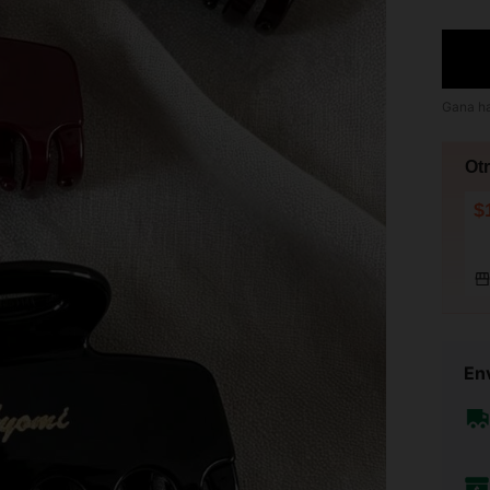
Gana h
Ot
$
Env