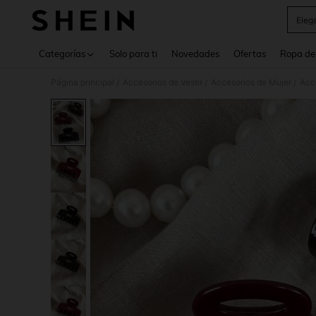
Eleg
Use up 
Categorías
Solo para ti
Novedades
Ofertas
Ropa de
Página principal
Accesorios de Vestir
Accesorios de Mujer
Acce
/
/
/