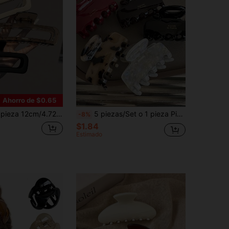
Ahorro de $0.65
para el cabello elegantes y minimalistas para peinados diarios, lavado de cara, maquillaje, combinación de atuendos, horquillas para el cabello de verano, pinzas para el cabello de playa, pinzas para el cabello para damas en vacaciones
5 piezas/Set o 1 pieza Pinza de pelo de etiqueta dorada de alta gama, pinza de pelo mediana elegante, set de pinzas de pelo retro y grácil para mujeres en verano
-8%
$1.84
Estimado