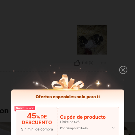
Útil (0)
Ofertas especiales solo para ti
ron
Nuevo usuario
45
%DE
Cupón de producto
DESCUENTO
Límite de $25
Por tiempo limitado
Sin mín. de compra