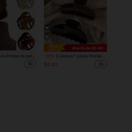
13
Ahorro de $0.46
4 piezas/1 pieza Pinzas de pelo asimétricas de gelatina brillante para mujer, 5.5cm/2.17" Pinzas de plástico elegantes y minimalistas, Accesorios para el cabello para mujer
3 piezas/1 pieza Pinzas para el cabello de mujer de 3.54 pulgadas/9 cm, pinzas de plástico de unicolor minimalista, accesorios para el cabello elegantes en negro, blanco y marrón, estéticos
-17%
$2.24