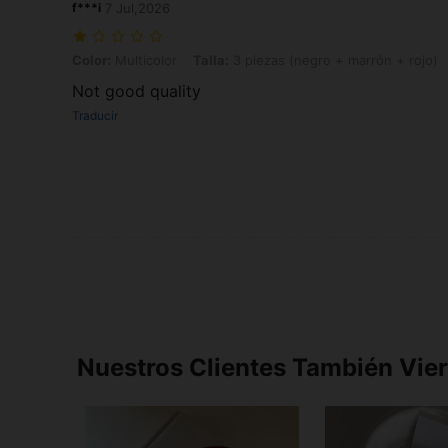
f***i
7 Jul,2026
Color: Multicolor, Talla: 3 piezas (negro + marrón + rojo)
Color:
Multicolor
Talla:
3 piezas (negro + marrón + rojo)
Not good quality
Traducir
Nuestros Clientes También Vie