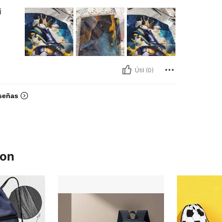
i
Útil (0)
señas
ron