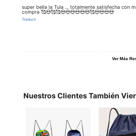
super bella la Tula ... totalmente satisfecha con m
compra 🥰😍🥰🥰😍😍😍😍😍😍🥰😍😍😍😍
Traducir
Ver Más Re
Nuestros Clientes También Vie