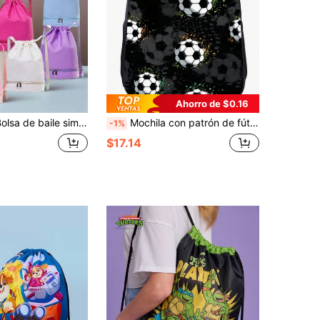
Ahorro de $0.16
, nueva bolsa de baile, bolsa de deportes, bolsa de yoga con compartimento independiente para zapatos, mochila ligera, bolsa de regalo, unicolor elegante y a juego, adecuado para uso diario de adolescentes, mochila dulce y linda para clases de baile
Mochila con patrón de fútbol para niños, mochila escolar de 16 pulgadas con tema de fútbol para adolescentes con correas ajustables, ligera, duradera, mochila escolar con gran capacidad
-1%
$17.14