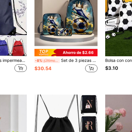
Ahorro de $2.66
Mochila de cuerdas impermeable de gran capacidad, diseño de separación de húmedo y seco - Mochila de cuerdas impermeable ligera - Mochila impermeable multifuncional de secado rápido para uso diario, gran capacidad, adecuada para senderismo y deportes - Diseño cómodo y portátil, adecuado para aventuras al aire libre
Set de 3 piezas que incluye mochila, bolso bandolera y estuche de lápices con diseño impreso 3D de tema de fútbol, mochila escolar de 16 pulgadas, bolso de viaje para exteriores
-8%
¡Últimos 3 días
$3.10
$30.54