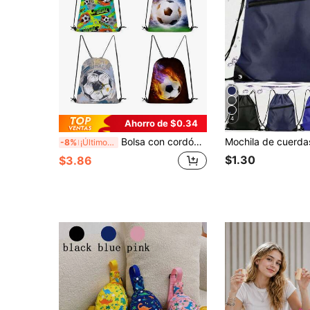
4
Ahorro de $0.34
Bolsa con cordón para fitness, mochila con cordón de fútbol, mochila con cordón con estampado para senderismo, fitness, mochila de viaje, mochila escolar, bolsa, mochila pequeña, bolsa escolar, mochila escolar, mochila, bolsa escolar S, equipaje S, escuela, mochila mini S, regalo para niño
-8%
¡Últimos 3 días
$1.30
$3.86