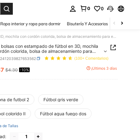
0
0
a. Press Enter to select.
Ropa interior y ropa para dormir
Bisutería Y Accesorios
Zapatos
H
Set de bolsas con estampado de fútbol en 3D, mochila con cordón colorida, bolsa de almacenamiento para entrenamiento deportivo
 bolsas con estampado de fútbol en 3D, mochila
rdón colorida, bolsa de almacenamiento para
amiento deportivo
k2412039827653562
(100+ Comentarios)
¡Últimos 3 días
87
$4.30
-10%
ICE AND AVAILABILITY
na de futbol 2
Fútbol gris verde
ol colorido II
Fútbol agua fuego dos
a de Tallas
ad: