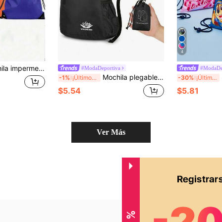
4
ón, diseño de separación seco-húmedo - Mochila impermeable ligera con cordón - Multifunción de secado rápido
#ModaDeportiva
#ModaDe
Mochila plegable para fans de fútbol - y bolso conveniente para mujeres,Mochila Tready, gran capacidad,portátil,casual clásico,plegable,para adolescentes niñas mujeres estudiantes universitarios,trabajadores de oficina,perfecto para trabajo,vuelta a,medio,alto,universidad,vacaciones,playa, mochila pequeña ligera, mini mochila para vuelta al colegio y viajes, útiles escolares, mochila escolar, bolsa escolar, mochila para la escuela, mochila vuelta al cole, bolsa a la escuela, mochila grande, mochila escolar, bolsas vuelta al cole, impermeable, niños y hombres, perfecto para vuelta al colegio, primer día de clase, escuela secundaria, instituto, exterior, viajes, salidas, estadio, deportes
SHE
-1%
¡Últimos 3 días
-30%
¡Últimos 2 días
$5.54
$5.81
Ver Más