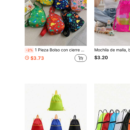
1 Pieza Bolso con cierre de cremallera de nailon con lindo patrón de dinosaurio, monedero, bolso de pecho, adecuado para todas las ocasiones, cómodo y correa ajustable para el hombro, multifuncional, adecuado para jugar, un regalo perfecto para amigos y familiares
-2%
$3.20
$3.73