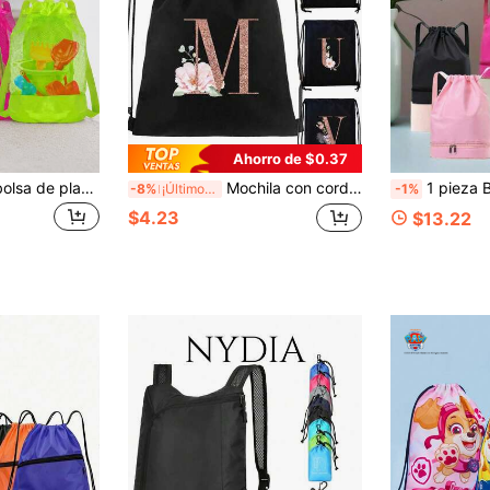
Ahorro de $0.37
Mochila de malla, bolsa de playa, bolsa de aseo, bolsa de almacenamiento, bolsa de aseo de viaje, bolsa de almacenamiento de juguetes para adolescentes, bolsa de natación
Mochila con cordón, Mochila deportiva, Bolsa de zapatos con cordón para mujer, Bolsa de almacenamiento de viaje, Bolsa de gimnasio con patrón de letras en oro rosa, Bolsa con cordón ligera, Bolsa de viaje, Bolsa de tela, Bolsa de almacenamiento a prueba de polvo, Bolsa de viaje al aire libre, Bolsa deportiva, Mochila escolar, Bolsa tote, Mochila deportiva para estudiantes, Estampado de letras
1 pieza Bolsa de baile simple de moda con compartimento independiente para zapatos, bolsa de práctica de baile de ballet de hombro
-8%
¡Últimos 3 días
-1%
$4.23
$13.22