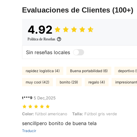
Evaluaciones de Clientes
(100+)
4.92
Política de Reseñas
Sin reseñas locales
rapidez logística (4)
Buena portabilidad (6)
deportivo (
muy cool (42)
bonito (29)
regalo (4)
impresionant
t***9
5 Dec,2025
Color: fútbol americano, Talla: Fútbol gris verde
Color:
fútbol americano
Talla:
Fútbol gris verde
sencillpero bonito de buena tela
Traducir