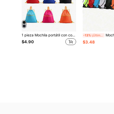
1 pieza Mochila portátil con cordón, Bolsa con bolsillo de cordón, Adecuada para niños/niñas/estudiantes/adolescentes, Mochila deportiva de gran capacidad, Mochila de viaje, Bolsa de almacenamiento ligera, Bolsa de baloncesto, Adecuada para deportes
Mochila impermeable de gran capacidad con cord
-13%
¡Últimos 3 días
$4.90
$3.48