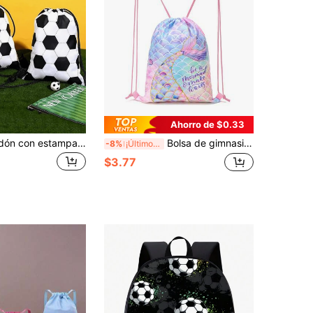
Ahorro de $0.33
Bolsa con cordón con estampado de fútbol, bolsa de almacenamiento con cordón tipo mochila
Bolsa de gimnasio con cordón, mochila de sirena con cordón, bolsa de viaje para senderismo y fitness, mochila con cordón de patrón creativo y duradero, adecuada para volver a la escuela, yoga y fitness
-8%
¡Últimos 3 días
$3.77