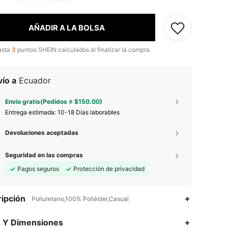
AÑADIR A LA BOLSA
asta
3
puntos SHEIN calculados al finalizar la compra.
ío a
Ecuador
Envío gratis(Pedidos ≥ $150.00)
Entrega estimada:
10-18 Días laborables
Devoluciones aceptadas
Seguridad en las compras
Pagos seguros
Protección de privacidad
ipción
Poliuretano,100% Poliéster,Casual
s Y Dimensiones
4.92
82
1.7K