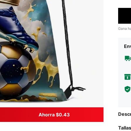
Gana h
Env
Descr
Ahorra $0.43
Talla