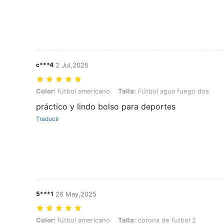
c***4
2 Jul,2025
Color: fútbol americano, Talla: Fútbol agua fuego dos
Color:
fútbol americano
Talla:
Fútbol agua fuego dos
práctico y lindo bolso para deportes
Traducir
5***1
26 May,2025
Color: fútbol americano, Talla: corona de futbol 2
Color:
fútbol americano
Talla:
corona de futbol 2