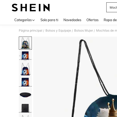
Moch
Use up 
Categorías
Solo para ti
Novedades
Ofertas
Ropa de
Página principal
Bolsos y Equipaje
Bolsos Mujer
Mochilas de m
/
/
/