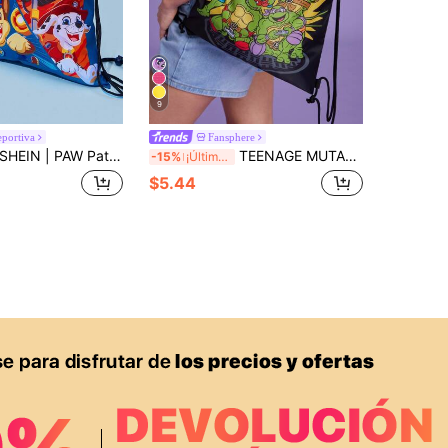
9
portiva
Fansphere
IN | PAW Patrol 1 pieza Mochila con cordón estampada con los personajes de Rubble, Skye, Chase de dibujos animados, con correa ajustable para el hombro, bolsa de gimnasio, mochila de lona, bolsa casual, bolsa de viaje, bolsa de playa deportiva, unisex
TEENAGE MUTANT NINJA TURTLES | SHEIN 1 pieza Mochila con cordón estampada con tortuga de RPET de moda y linda, mochila escolar, correa para el hombro ajustable, bolsa de gimnasio, mochila de lona, bolsa casual, bolsa de viaje, bolsa de playa deportiva, unisex, para niños, niñas y adolescentes
-15%
¡Últimos 3 días
$5.44