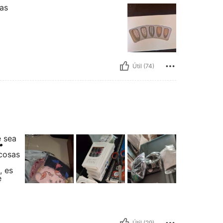
mas
Útil (74)
e sea

 cosas
, es
e
Útil (29)