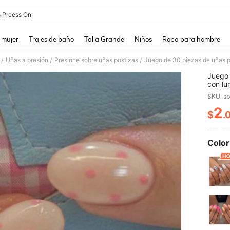
 Preess On
and down arrow keys to navigate search Búsqueda reciente and Busca y Encuentr
 mujer
Trajes de baño
Talla Grande
Niños
Ropa para hombre
Uñas a presión
Presione sobre uñas postizas
/
/
/
Juego 
con lu
uñas, 
dedos b
uso di
2
$
.
PR
Color