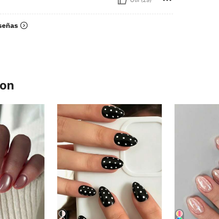
señas
ron