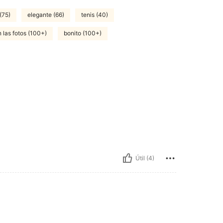
(75)
elegante (66)
tenis (40)
 las fotos (100+)
bonito (100+)
Útil (4)