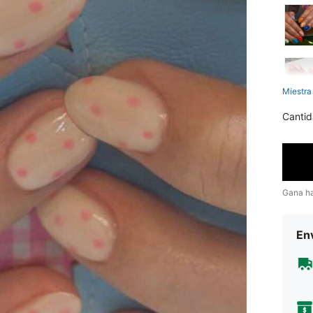
Miestra
Cantid
Gana h
Env