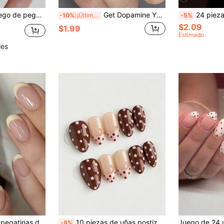
ta perfectamente a las uñas postizas, incluye: 1 pieza de gel de gelatina y 1 pieza de lima de uñas
Get Dopamine Y2K Vibe 24 piezas de uñas postizas cortas ovaladas de estilo francés colorido, con líneas de remolino de lujo y rayas de cebra, kit de uñas adhesivas reutilizables fáciles de aplicar, aptas para Wudu, con 1 pieza de pegamento de gelatina y 1 pieza de lima mini, para verano, otoño, vacaciones, regreso a la escuela y fiestas
24 piezas de uñas postizas cortas ovaladas con diseños de es
-10%
¡Últimos 3 días
-5%
$2.09
$1.99
Estimado
les
e cobertura total minimalistas, adecuadas para el uso diario de las mujeres
10 piezas de uñas postizas cortas con forma de almendra, diseño de punta francesa marrón otoñal con lunares, material acrílico, adecuadas para el lugar de trabajo o citas casuales y otras ocasiones
-8%