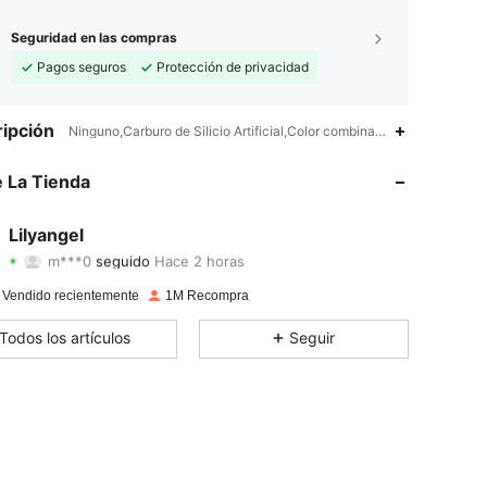
Seguridad en las compras
Pagos seguros
Protección de privacidad
ipción
Ninguno,Carburo de Silicio Artificial,Color combinado
4.92
882
69K
4.92
882
69K
 La Tienda
4.92
882
69K
4.92
882
69K
Lilyangel
m***0
seguido
Hace 2 horas
4.92
882
69K
Calificación
Artículos
Seguidores
4.92
882
69K
 Vendido recientemente
1M Recompra
4.92
882
69K
Todos los artículos
Seguir
4.92
882
69K
4.92
882
69K
4.92
882
69K