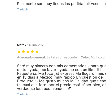
Realmente son muy lindas las pediría mil veces 
Traducir
M***y
14 Jun,2026
Adecuado general: La talla corresponde, Color: Multicolor
Adecuado general:
La talla corresponde
Color:
Multicolor
Seré muy sincera con mis comentarios ✨para qu
de tu ayuda, porfavor ayudame con un like 👍🏻🥺 
Paquetería: Me tocó j&t express Me llegaron mis
en 13 días a México, muy rápido En cuestión del
Producto ✨ Me gustó mucho la Calidad que tiene
tal cual a la foto, por el precio está súper bien, d
verdad se los recomiendo!!! 💕
Traducir