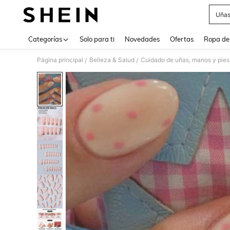
Uñas
Use up 
Categorías
Solo para ti
Novedades
Ofertas
Ropa de
Página principal
Belleza & Salud
Cuidado de uñas, manos y pies
/
/