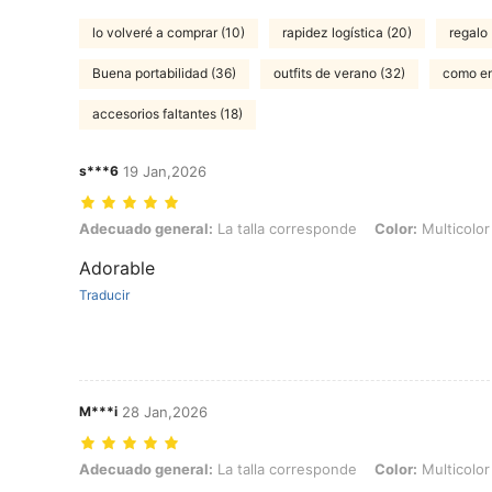
lo volveré a comprar (10)
rapidez logística (20)
regalo 
Buena portabilidad (36)
outfits de verano (32)
como en
accesorios faltantes (18)
s***6
19 Jan,2026
Adecuado general: La talla corresponde, Color: Multicolor
Adecuado general:
La talla corresponde
Color:
Multicolor
Adorable
Traducir
M***i
28 Jan,2026
Adecuado general: La talla corresponde, Color: Multicolor
Adecuado general:
La talla corresponde
Color:
Multicolor