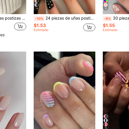
14
10
 incluye 1 pieza de pegamento de gelatina y 1 pieza de lima de uñas, adecuado para uso DIY.
24 piezas de uñas postizas ovaladas medianas con patrón de lunares negros y blancos, estilo retro de moda Y2K, adecuadas para uso diario, incluye 1 hoja de pegatinas de pegamento y 1 lima mini, entrega aleatoria
30 piezas de puntas de uñas ovaladas cortas con lunares, material ac
-10%
-9%
$1.53
$1.55
Estimado
Estimado
les
10