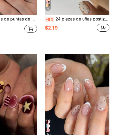
6
rílico francés, ajuste perfecto, el set incluye: 1 pieza de pegamento de gelatina y 1 pieza de lima de uñas. Uñas de arte cortas
24 piezas de uñas postizas ovaladas cortas con lunares negros minimalistas, incluye 1 adhesivo y 1 lima de uñas, adecuado para uso diario
-5%
$2.19
12