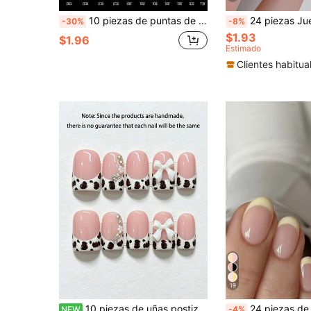
10 piezas de puntas de uñas de gel suave con forma de ataúd larga, uñas postizas transparentes de cobertura completa profesional, uñas postizas preformadas (empaque aleatorio)
24 piezas Juego de pegatinas de uñas blancas brillantes ovaladas y cortas, de material acrílico, tamaño corto que se ajus
-30%
-8%
$1.93
$1.96
Estimado
Clientes habitua
19
10 piezas de uñas postizas cuadradas medianas hechas a mano, base rosa nude con estampado de leopardo marrón y punta francesa blanca, lazo 3D blanco, decoración de racimo de strass y perlas, uñas postizas brillantes reutilizables para manicura de moda dulce y linda de uso diario
24 piezas de pegatinas de uñas francesas amarillas ovaladas cortas, uñas postizas d
NEW
-4%