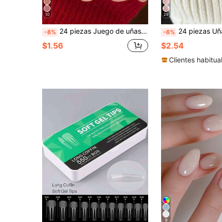
10
29
24 piezas Juego de uñas postizas cuadradas cortas para actualizar tu estilo de manicura. Secado rápido y suave, unicolor en polvo rosa ahumado con cobertura total. Kit de uñas artificiales diseñado para mujeres y niñas. El set incluye 1 hoja de pegatinas adhesivas y 1 tira de gel de jalea mini. Enviado al azar. Accesorios para el cuidado de las uñas. Suministros para uñas
24 piezas Uñas postizas cortas ovaladas estilo Y2K rosa loto ojo de gato, juego de uñas acrílicas falsas,
-8%
-6%
$1.56
$2.54
Clientes habitua
9