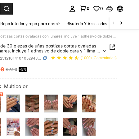
0
0
a. Press Enter to select.
Ropa interior y ropa para dormir
Bisutería Y Accesorios
Zapatos
H
Juego de 30 piezas de uñas postizas cortas ovaladas con lunares, incluye 1 adhesivo de doble cara y 1 lima de uñas, el arte de uñas con lunares cortos hace que tus dedos brillen y atraigan, perfecto para fiestas, baile y uso diario
de 30 piezas de uñas postizas cortas ovaladas
nares, incluye 1 adhesivo de doble cara y 1 lima de
el arte de uñas con lunares cortos hace que tus
SKU: sb251210141040529439323
(1000+ Comentarios)
rillen y atraigan, perfecto para fiestas, baile y
ario
09
$2.20
-5%
ICE AND AVAILABILITY
:
Multicolor