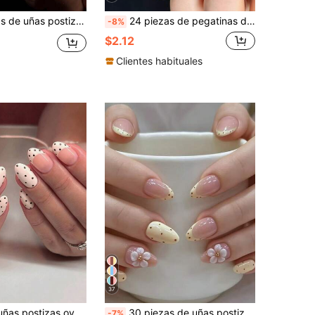
trellas, lunares y rayas, set de uñas acrílicas falsas cortas, incluye: 1 botella de esmalte de gel y 1 lima de uñas
24 piezas de pegatinas de uñas acrílicas de estilo francés con lunares ovalados, autoadhesivas, el set incluye: 1 pieza de gel de gelatina y 1 pieza de lima de uñas
-8%
$2.12
Clientes habituales
37
Juego de 24 uñas postizas ovaladas cortas con lunares, incluye 1 adhesivo de doble cara y 1 lima de uñas, las uñas cortas con lunares hacen que tus dedos brillen y atraigan, perfectas para fiestas, baile y uso diario
30 piezas de uñas postizas cortas de almendra con diseño de lunares franceses, diseño de pétalos de gel 3D y lunares beige, adornadas con pequeñas cuentas de acero, juego de uñas acrílicas falsas, incluye: 1 pieza de pegamento de gelatina y 1 pieza de lima de uñas
-7%