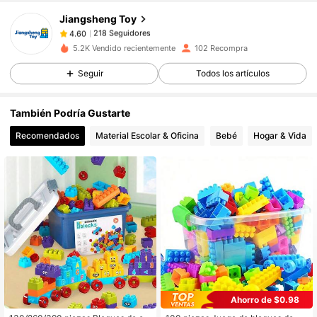
218 Seguidores
4.60
Jiangsheng Toy
218 Seguidores
4.60
5.2K Vendido recientemente
102 Recompra
218 Seguidores
4.60
Seguir
Todos los artículos
218 Seguidores
4.60
218 Seguidores
4.60
También Podría Gustarte
218 Seguidores
4.60
Recomendados
Material Escolar & Oficina
Bebé
Hogar & Vida
218 Seguidores
4.60
218 Seguidores
4.60
Ahorro de $0.98