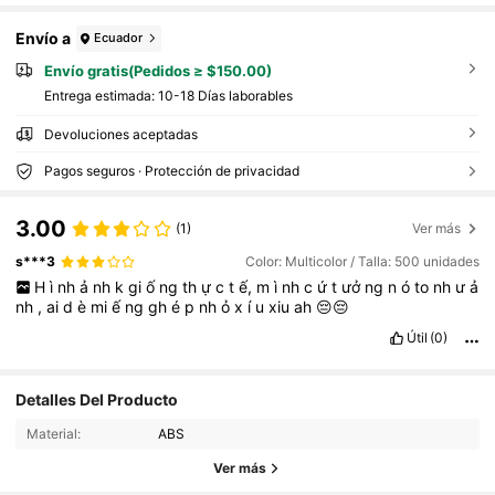
Envío a
Ecuador
Envío gratis(Pedidos ≥ $150.00)
Entrega estimada:
10-18 Días laborables
Devoluciones aceptadas
Pagos seguros · Protección de privacidad
3.00
(1)
Ver más
s***3
Color: Multicolor / Talla: 500 unidades
H
ì
nh
ả
nh
k
gi
ố
ng
th
ự
c
t
ế,
m
ì
nh
c
ứ
t
ưở
ng
n
ó
to
nh
ư
ả
nh
,
ai
d
è
mi
ế
ng
gh
é
p
nh
ỏ
x
í
u
xiu
ah
😔😔
Útil
(0)
Detalles Del Producto
218 Seguidores
4.60
Material:
ABS
218 Seguidores
4.60
Ver más
218 Seguidores
4.60