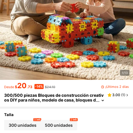
1/13
20
-14%
¡Últimos 2 días
$
.73
$24.10
Desde
300/500 piezas Bloques de construcción creativ
3.00
(
1
)
os DIY para niños, modelo de casa, bloques d
e rompecabezas, ensamblaje, desarrollo de l
a imaginación, entrenamiento de coordinación m
ano-ojo, interacción padres-hijos, juguete educa
Talla
tivo, regalo para niños y niñas de 3-12 años, rega
1 left
2 left
lo de cumpleaños
300 unidades
500 unidades