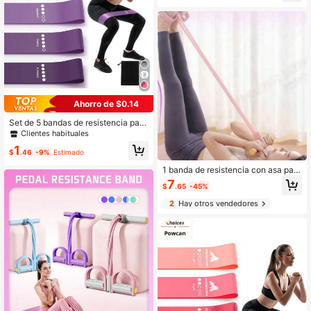
s, Cinturón de cuero para entrenami
ento de pesas y fitness
Ahorro de $0.14
Set de 5 bandas de resistencia para
entrenamiento de recuperación, mo
Clientes habituales
ldeado y acondicionamiento físico,
1
accesorios de gimnasio
$
.46
-9%
Estimado
1 banda de resistencia con asa para
el pedal
7
$
.65
-45%
2
Hay otros vendedores