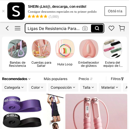
Cuerda Para Saltar
SHEIN-¡List@, descarga, con estilo!
×
Ligas Para Ejercicio
Obténla
Consigue descuentos especiales en tu primer pedido
(5,000)
Ligas De Resistencia Para Ejercicio
Cuerda Para Salta
Bandas Para Hacer Ejercicio
Cuerda Para Saltar
Ligas Para Ejercicio
Bandas de
Cuerdas para
Embellecedor
Estera del
Hula Loop
Resistencia
Saltar
de glúteos
equipo de la
aptitud
Recomendados
Más populares
Precio
Filtros
Categoría
Color
Composición
Talla
Material
Ac