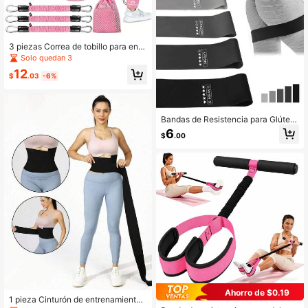
3 piezas Correa de tobillo para entr
enamiento de piernas y glúteos, Cor
Solo quedan 3
rea de tobillo para rack de sentadill
12
as
$
.03
-6%
Bandas de Resistencia para Glúteo
s Negro & Gris (5 piezas) Bandas El
6
$
.00
ásticas de Fitness Bandas de Resist
encia Bandas de Entrenamiento de
Fuerza
Ahorro de $0.19
1 pieza Cinturón de entrenamiento