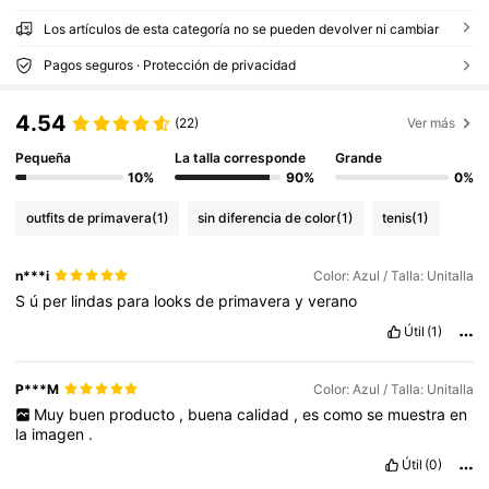
Los artículos de esta categoría no se pueden devolver ni cambiar
Pagos seguros · Protección de privacidad
4.54
(22)
Ver más
Pequeña
La talla corresponde
Grande
10%
90%
0%
outfits de primavera
(1)
sin diferencia de color
(1)
tenis
(1)
n***i
Color: Azul / Talla: Unitalla
S
ú
per
lindas
para
looks
de
primavera
y
verano
Útil
(1)
P***M
Color: Azul / Talla: Unitalla
Muy
buen
producto
,
buena
calidad
,
es
como
se
muestra
en
la
imagen
.
Útil
(0)