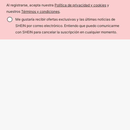
pulseras de estilo elegante y de lujo
5 piezas Pulseras curvas de playa d
12
$
.00
-7%
¡Últimos 2 días
para mujer
Al registrarse, acepta nuestra
Política de privacidad y cookies
y
e resina con estampado geométrico
Solo quedan 4
Estimado
y teñido anudado para mujeres, bra
17
nuestros
Términos y condiciones
.
$
.39
-8%
¡Últimos 2 días
zaletes acrílicos asimétricos y vers
Estimado
átiles de moda
Me gustaría recibir ofertas exclusivas y las últimas noticias de
SHEIN por correo electrónico. Entiendo que puedo comunicarme
AÑADIR A LA BOLSA
con SHEIN para cancelar la suscripción en cualquier momento.