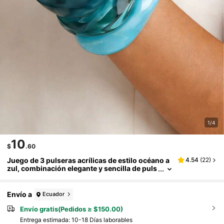
1/4
10
$
.60
Juego de 3 pulseras acrílicas de estilo océano a
4.54
(
22
)
zul, combinación elegante y sencilla de puls
eras con efecto tie-dye, se pueden usar apil
adas o por separado, muy adecuadas para el us
o diario y las vacaciones
Envío a
Ecuador
Envío gratis(Pedidos ≥ $150.00)
Entrega estimada:
10-18 Días laborables