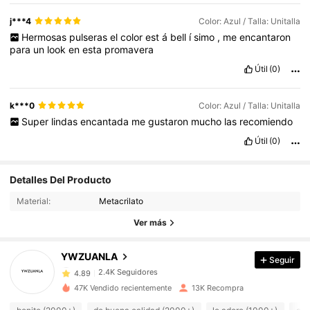
j***4
Color: Azul / Talla: Unitalla
Hermosas
pulseras
el
color
est
á
bell
í
simo
,
me
encantaron
para
un
look
en
esta
promavera
Útil
(0)
k***0
Color: Azul / Talla: Unitalla
Super
lindas
encantada
me
gustaron
mucho
las
recomiendo
Útil
(0)
2.4K Seguidores
4.89
Detalles Del Producto
Material:
Metacrilato
2.4K Seguidores
4.89
Ver más
2.4K Seguidores
4.89
YWZUANLA
Seguir
2.4K Seguidores
4.89
47K Vendido recientemente
13K Recompra
2.4K Seguidores
4.89