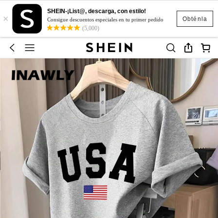
SHEIN-¡List@, descarga, con estilo!
×
Obténla
Consigue descuentos especiales en tu primer pedido
(5,000)