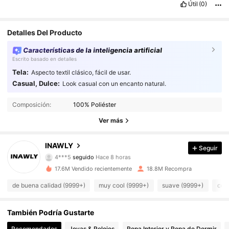
Útil
(0)
Detalles Del Producto
Características de la inteligencia artificial
Escrito basado en detalles
Tela:
Aspecto textil clásico, fácil de usar.
Casual, Dulce:
Look casual con un encanto natural.
1.1M Seguidores
4.87
Composición:
100% Poliéster
1.1M Seguidores
4.87
Ver más
1.1M Seguidores
4.87
INAWLY
Seguir
4***5
seguido
Hace 8 horas
1.1M Seguidores
4.87
17.6M Vendido recientemente
18.8M Recompra
1.1M Seguidores
4.87
de buena calidad (9999+)
muy cool (9999+)
suave (9999+)
como
1.1M Seguidores
4.87
También Podría Gustarte
Recomendados
Joyas & Relojes
Ropa Interior y Ropa de Dormir