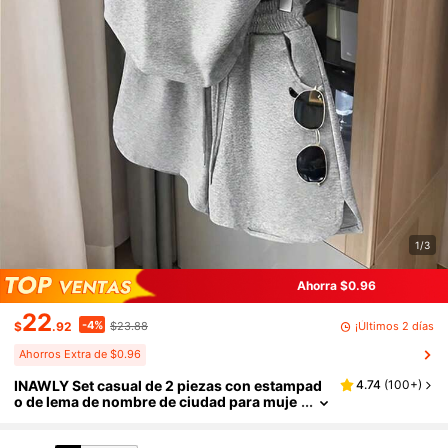
1/3
Ahorra $0.96
22
-4%
¡Últimos 2 días
$
.92
$23.88
Ahorros Extra de $0.96
INAWLY Set casual de 2 piezas con estampad
4.74
(
100+
)
o de lema de nombre de ciudad para muje
res de vuelta al colegio