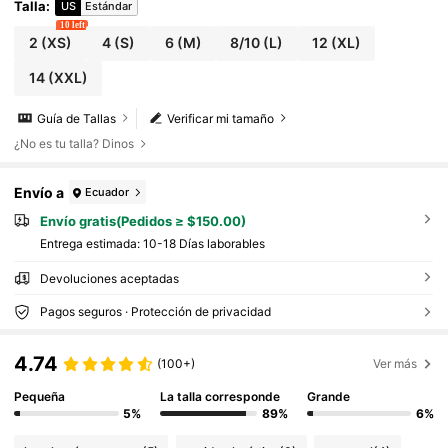
Talla
:
US
Estándar
10 left
2
(XS)
4
(S)
6
(M)
8/10
(L)
12
(XL)
14
(XXL)
Guía de Tallas
Verificar mi tamaño
¿No es tu talla? Dinos
Envío a
Ecuador
Envío gratis(Pedidos ≥ $150.00)
Entrega estimada:
10-18 Días laborables
Devoluciones aceptadas
Pagos seguros · Protección de privacidad
4.74
(100+)
Ver más
Pequeña
La talla corresponde
Grande
5%
89%
6%