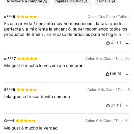
lo volveré a comprar
(5)
rapidez logística
(3)
carnaval
(4)
d***6
Color: Gris Claro / Talla: L
Es
una
prenda
/
conjunto
muy
hermosoooooo
,
la
talla
quedo
perfecta
y
a
mi
clienta
le
encant
ó,
super
recomiendo
todos
los
productos
de
SheIn
.
En
el
caso
de
articulos
para
el
hogar
o
accesorios
generalmente
son
de
buena
calidad
,
los
serums
son
Útil
(1)
efectivos
.
m***7
Color: Gris Claro / Talla: XL
Me
gust
ó
mucho
lo
volver
í
a
a
comprar
Útil
(0)
9***9
Color: Gris Claro / Talla: S
tela
gruesa
fresca
bonita
comoda
Útil
(1)
C***i
Color: Gris Claro / Talla: XL
Me
gust
ó
mucho
la
verdad