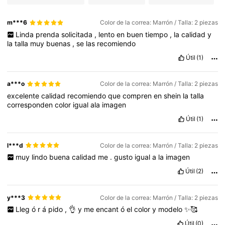
m***6
Color de la correa: Marrón / Talla: 2 piezas
Linda
prenda
solicitada
,
lento
en
buen
tiempo
,
la
calidad
y
la
talla
muy
buenas
,
se
las
recomiendo
Útil
(1)
a***o
Color de la correa: Marrón / Talla: 2 piezas
excelente
calidad
recomiendo
que
compren
en
shein
la
talla
corresponden
color
igual
ala
imagen
Útil
(1)
l***d
Color de la correa: Marrón / Talla: 2 piezas
muy
lindo
buena
calidad
me
.
gusto
igual
a
la
imagen
Útil
(2)
y***3
Color de la correa: Marrón / Talla: 2 piezas
Lleg
ó
r
á
pido
,
👌
y
me
encant
ó
el
color
y
modelo
✨🥰
Útil
(0)