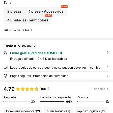
Talla
1 left
2 piezas
1 pieza - Accesorios
6 left
4 unidades (multicolor)
Guía de Tallas
Envío a
Ecuador
Envío gratis(Pedidos ≥ $150.00)
Entrega estimada:
10-18 Días laborables
Los artículos de esta categoría no se pueden devolver ni cambiar
Pagos seguros · Protección de privacidad
4.79
(100+)
Ver más
Pequeña
La talla corresponde
Grande
3%
96%
1%
lo volveré a comprar
(2)
buen servicio
(2)
rapidez logística
(2)