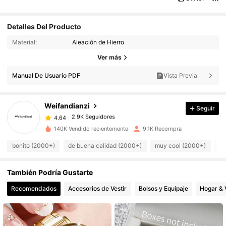
Detalles Del Producto
Material:
Aleación de Hierro
2.9K Seguidores
4.64
Ver más
2.9K Seguidores
4.64
Manual De Usuario PDF
Vista Previa
2.9K Seguidores
4.64
2.9K Seguidores
4.64
Weifandianzi
Seguir
2.9K Seguidores
4.64
z***0
seguido
Hace 10 horas
2.9K Seguidores
4.64
140K Vendido recientemente
9.1K Recompra
2.9K Seguidores
4.64
bonito (2000+)
de buena calidad (2000+)
muy cool (2000+)
lo
2.9K Seguidores
4.64
También Podría Gustarte
2.9K Seguidores
4.64
2.9K Seguidores
4.64
Recomendados
Accesorios de Vestir
Bolsos y Equipaje
Hogar & 
2.9K Seguidores
4.64