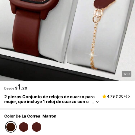
1/10
1
$
.20
Desde
2 piezas Conjunto de relojes de cuarzo para
4.79
(
100+
)
mujer, que incluye 1 reloj de cuarzo con c
orrea de silicona marrón, esfera cuadrada
y números arábigos, y 1 pulsera de cadena do
rada rosa con forma de corazón borgoña
Color De La Correa: Marrón