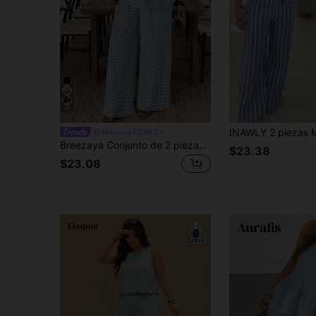
15
Breezaya CURVE
Breezaya Conjunto de 2 piezas de camisa y pantalones a cuadros de talla grande, conjunto de vestir casual para vacaciones
$23.38
$23.08