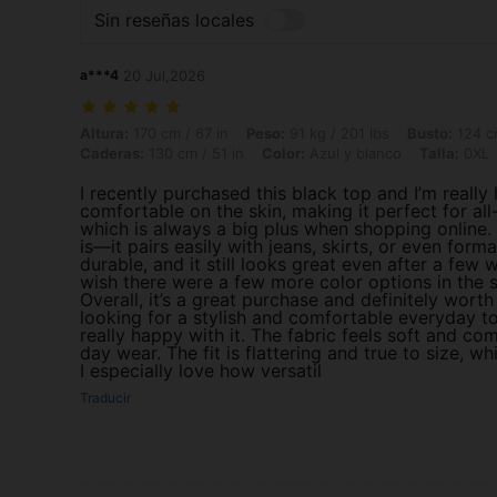
Sin reseñas locales
a***4
20 Jul,2026
Altura: 170 cm / 67 in, Peso: 91 kg / 201 lbs, Busto: 124 cm / 48.8 in
Altura:
170 cm / 67 in
Peso:
91 kg / 201 lbs
Busto:
124 cm
Caderas:
130 cm / 51 in
Color:
Azul y blanco
Talla:
0XL
I recently purchased this black top and I’m really 
comfortable on the skin, making it perfect for all-
which is always a big plus when shopping online. 
is—it pairs easily with jeans, skirts, or even form
durable, and it still looks great even after a few w
wish there were a few more color options in the s
Overall, it’s a great purchase and definitely wor
looking for a stylish and comfortable everyday to
really happy with it. The fabric feels soft and com
day wear. The fit is flattering and true to size, w
I especially love how versatil
Traducir