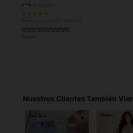
r***h
30 Jul,2026
Color: Azul y blanco, Talla: 2XL
Color:
Azul y blanco
Talla:
2XL
🥰🥰🥰🥰🥰🥰🥰🥰🥰🥰
Traducir
Nuestros Clientes También Vie