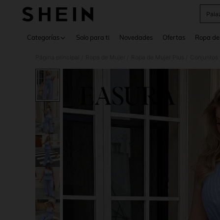
Pala
Use up 
Categorías
Solo para ti
Novedades
Ofertas
Ropa de
Página principal
Ropa de Mujer
Ropa de Mujer Plus
Conjuntos 
/
/
/