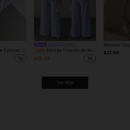
Elenzga CURVE
tica, estilo escolar vintage, adecuado para uso casual, vacaciones, tallas grandes, en color verde a cuadros
Elenzga Conjunto de dos piezas para mujer talla grande primavera/verano: pantalones largos a rayas con pliegues delanteros y tirantes con lazo - un conjunto casual perfecto para salidas.
-40%
$21.98
$15.59
Ver Más