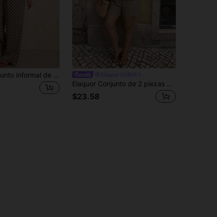
Melodosi Conjunto informal de 2 piezas de talla grande para vacaciones, con blusa sin mangas de volantes con lunares y pantalones rectos informales, conjunto de verano
Elaquor CURVE
Elaquor Conjunto de 2 piezas de talla grande con cuello en V sin mangas, a rayas azul y blanco, con cintura anudada y volantes en el bajo, conjunto de shorts de verano para mujer de talla grande, conjunto de negocios casuales, conjunto de vacaciones para mujer de talla grande
$23.58