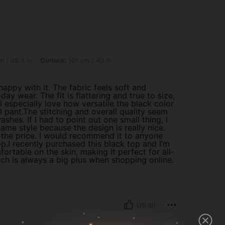
, Cintura: 101 cm / 40 in, Caderas: 130 cm / 51 in, Color: Azul y blanco, Talla: 0XL
 / 48.8 in
Cintura:
101 cm / 40 in
happy with it. The fabric feels soft and
day wear. The fit is flattering and true to size,
I especially love how versatile the black color
al pant.The stitching and overall quality seem
ashes. If I had to point out one small thing, I
ame style because the design is really nice.
th the price. I would recommend it to anyone
p.I recently purchased this black top and I’m
fortable on the skin, making it perfect for all-
hich is always a big plus when shopping online.
Útil (0)