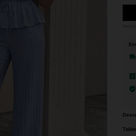
Gana h
Env
Descr
Talla