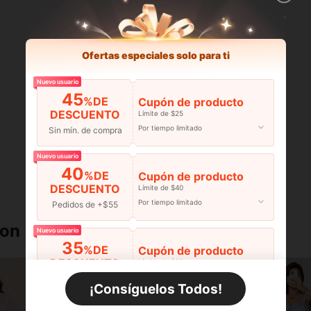
Ofertas especiales solo para ti
Nuevo usuario
45
%DE
Cupón de producto
DESCUENTO
Límite de $25
Útil (0)
Por tiempo limitado
Sin mín. de compra
Nuevo usuario
40
%DE
Cupón de producto
DESCUENTO
Límite de $40
Por tiempo limitado
Pedidos de +$55
ron
Nuevo usuario
35
%DE
Cupón de producto
DESCUENTO
Límite de $60
Por tiempo limitado
Pedidos de +$110
¡Consíguelos Todos!
Nuevo usuario