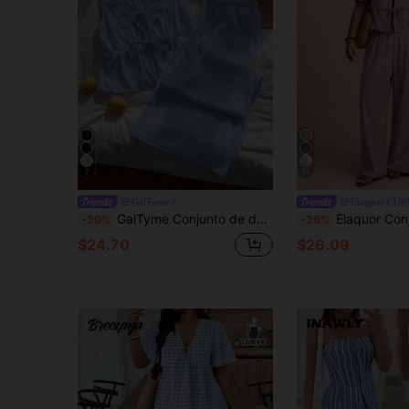
7
11
GalTyme
Elaquor CU
GalTyme Conjunto de dos piezas casual para uso diario de mujer talla grande con top de cuello en V plisado de unicolor y pantalones largos
Elaquor Conjunto de 2 piezas talla grande para mujer - Cami
-20%
-26%
$24.70
$26.09