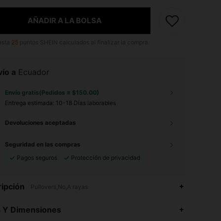
AÑADIR A LA BOLSA
asta
25
puntos SHEIN calculados al finalizar la compra.
ío a
Ecuador
Envío gratis(Pedidos ≥ $150.00)
Entrega estimada:
10-18 Días laborables
Devoluciones aceptadas
Seguridad en las compras
Pagos seguros
Protección de privacidad
ipción
Pullovers,No,A rayas
s Y Dimensiones
4.83
571
31K