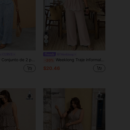
9
or CURVE
Weeklong
 de top sin mangas a rayas con moño y pantalones de talla grande
Weeklong Traje informal de 2 piezas para mujer talla grande, con contraste de color de onda y corazón con cinta, tipo lino, para primavera/verano
-20%
$20.46