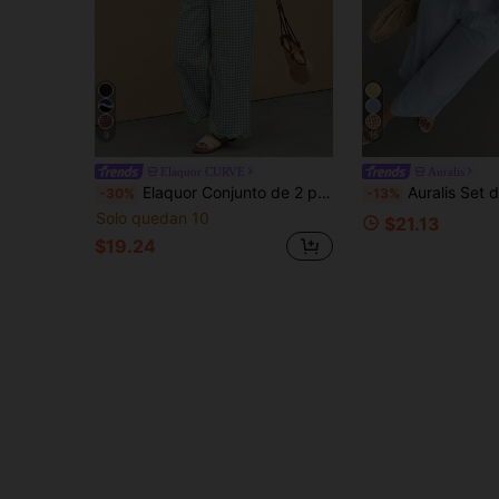
9
15
Elaquor CURVE
Auralis
Elaquor Conjunto de 2 piezas de chaleco y pantalones de talla grande con estampado de cuadros
Auralis Set de 2 piezas: Top holgado sin mangas con volantes en el bajo y pantalones de pierna ancha con cintura elás
-30%
-13%
Solo quedan 10
$21.13
$19.24