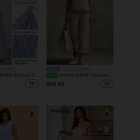
ga CURVE
Linhara CURVE
N Elenzya Conjunto de 2 piezas para mujer talla grande: blusa de verano para vacaciones a rayas azul y blanco, sin mangas, con volantes, lazo anudado, tirantes ajustables, cintura ceñida y corte evasé, estilo casual elegante para ir a trabajar y citas + pantalones largos holgados casuales para playa y vacaciones
Linhara CURVE Conjunto de Top de Tirantes Casual & Pantalones Capri de Color Contrastante para Mujer Talla Grande
NEW
$26.98