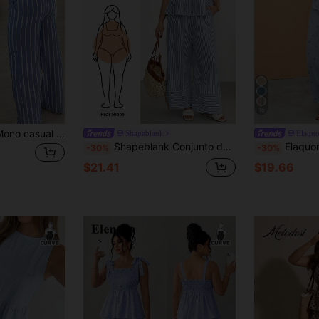
16
INAWLY 2 piezas Mono casual a rayas de talla grande con cierre de botones, pantalón de pierna ancha con cintura elástica
Shapeblank
Elaqu
Shapeblank Conjunto de dos piezas de camiseta holgada y pantalones de pierna ancha a rayas azules, cómodo y elegante para uso diario, para mujeres talla grande. Ropa de verano, atuendos de vacaciones, ropa para madre e hija
Elaquor Conjunto de 2 piezas
-30%
-30%
$21.41
$19.66