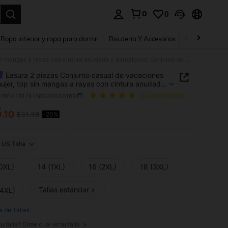
0
0
a. Press Enter to select.
Ropa interior y ropa para dormir
Bisutería Y Accesorios
Zapatos
H
Easura 2 piezas Conjunto casual de vacaciones para mujer, top sin mangas a rayas con cintura anudada y pantalones, conjunto de 2 piezas de verano para mujer, ropa casual de vacaciones para mujer
Easura 2 piezas Conjunto casual de vacaciones
ujer, top sin mangas a rayas con cintura anudada
alones, conjunto de 2 piezas de verano para
z260418174158020036169
(2 Comentarios)
 ropa casual de vacaciones para mujer
5
.10
$31.38
-20%
ICE AND AVAILABILITY
US Talla
(0XL)
14 (1XL)
16 (2XL)
18 (3XL)
Tallas estándar
(4XL)
a de Tallas
u talla? Dime cuál es tu talla