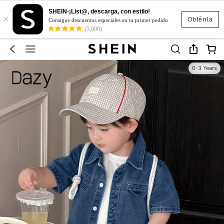
SHEIN-¡List@, descarga, con estilo!
×
Obténla
Consigue descuentos especiales en tu primer pedido
(5,000)
0-3 Years