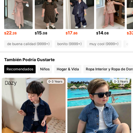
6.6M Seguidores
4.91
6.6M Seguidores
4.91
6.6M Seguidores
4.91
6.6M Seguidores
4.91
22
15
17
14
3
$
.26
$
.08
$
.86
$
.08
$
de buena calidad (9999+)
bonito (9999+)
muy cool (9999+)
com
También Podría Gustarte
Recomendados
Niños
Hogar & Vida
Ropa Interior y Ropa de Dor
0-3 Years
0-3 Years