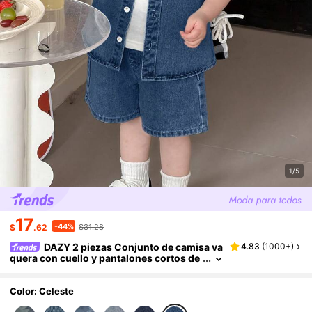
1/5
17
-44%
$
.62
$31.28
DAZY 2 piezas Conjunto de camisa va
4.83
(
1000+
)
quera con cuello y pantalones cortos de
verano para niños pequeños
Color: Celeste