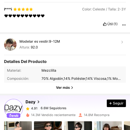
l***i
Color: Celeste / Talla: 2-3Y
❤️❤️❤️❤️❤️❤️❤️❤️❤️❤️
Útil
(1)
Modelar es vestir:
9-12M
Altura:
92.0
Detalles Del Producto
6.6M Seguidores
4.91
Material:
Mezclilla
6.6M Seguidores
4.91
Composición:
70% Algodón,14% Poliéster,14% Viscosa,1% Modal,1% Lyocell
6.6M Seguidores
4.91
Ver más
6.6M Seguidores
4.91
Dazy
Seguir
6.6M Seguidores
4.91
m***0
seguido
Hace 3 horas
6.6M Seguidores
4.91
14.3M Vendido recientemente
14.8M Recompra
6.6M Seguidores
4.91