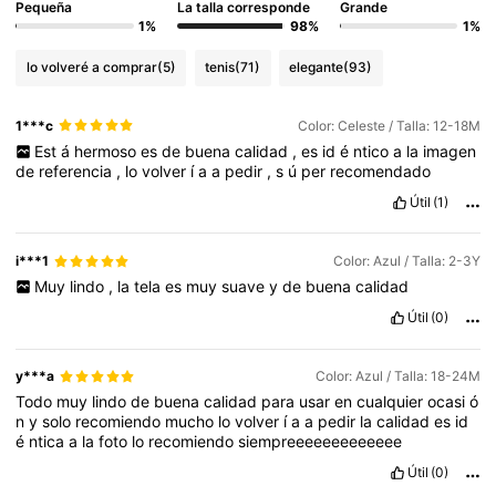
Pequeña
La talla corresponde
Grande
1%
98%
1%
lo volveré a comprar
(5)
tenis
(71)
elegante
(93)
1***c
Color: Celeste / Talla: 12-18M
Est
á
hermoso
es
de
buena
calidad
,
es
id
é
ntico
a
la
imagen
de
referencia
,
lo
volver
í
a
a
pedir
,
s
ú
per
recomendado
Útil
(1)
i***1
Color: Azul / Talla: 2-3Y
Muy
lindo
,
la
tela
es
muy
suave
y
de
buena
calidad
Útil
(0)
y***a
Color: Azul / Talla: 18-24M
Todo
muy
lindo
de
buena
calidad
para
usar
en
cualquier
ocasi
ó
n
y
solo
recomiendo
mucho
lo
volver
í
a
a
pedir
la
calidad
es
id
é
ntica
a
la
foto
lo
recomiendo
siempreeeeeeeeeeeee
Útil
(0)