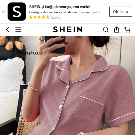
SHEIN-¡List@, descarga, con estilo!
×
Obténla
Consigue descuentos especiales en tu primer pedido
(5,000)