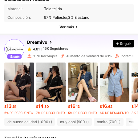
Material:
Tela tejida
15K Seguidores
4.81
Composición:
97% Poliéster,3% Elastano
15K Seguidores
4.81
Ver más
15K Seguidores
4.81
15K Seguidores
4.81
Dreamivo
Seguir
15K Seguidores
4.81
3.7K Recompra
Aumento de ventasd de 43%
Increment
15K Seguidores
4.81
15K Seguidores
4.81
15K Seguidores
4.81
15K Seguidores
4.81
15K Seguidores
4.81
13
14
16
16
1
15K Seguidores
4.81
$
.61
$
.30
$
.13
$
.62
$
6% DE DESCUENTO
7% DE DESCUENTO
5% DE DESCUENTO
6% DE DESCUENTO
8% 
de buena calidad (1000+)
muy cool (900+)
bonito (700+)
como 