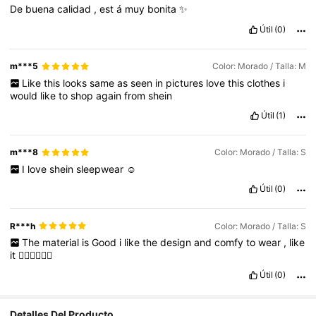
De
buena
calidad
,
est
á
muy
bonita
✨
Útil
(0)
m***5
Color: Morado / Talla: M
Like
this
looks
same
as
seen
in
pictures
love
this
clothes
i
would
like
to
shop
again
from
shein
Útil
(1)
m***8
Color: Morado / Talla: S
I
love
shein
sleepwear
☺️
Útil
(0)
R***h
Color: Morado / Talla: S
The
material
is
Good
i
like
the
design
and
comfy
to
wear
,
like
it
👌🏻💕💕💕💕
Útil
(0)
Detalles Del Producto