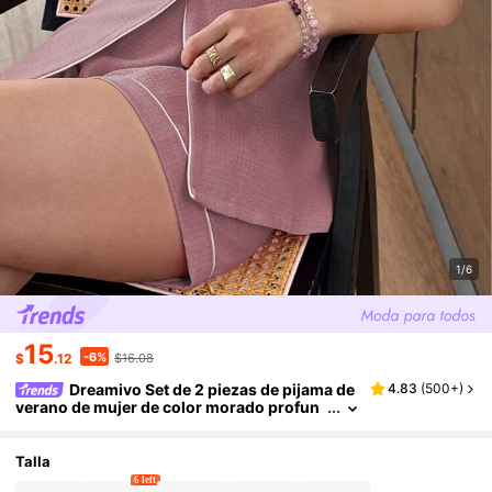
1/6
15
-6%
$
.12
$16.08
Dreamivo Set de 2 piezas de pijama de
4.83
(
500+
)
verano de mujer de color morado profun
do arrugado, camisa de manga corta con
botones y pantalones cortos, ropa de dormir
casual
Talla
6 left