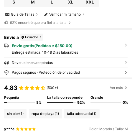
S
M
L
XL
XXL
Guía de Tallas
Verificar mi tamaño
92%
encontró que era fiel a la talla
Envío a
Ecuador
Envío gratis(Pedidos ≥ $150.00)
Entrega estimada:
10-18 Días laborables
Devoluciones aceptadas
Pagos seguros · Protección de privacidad
4.83
(500+)
Ver más
Pequeña
La talla corresponde
Grande
8%
92%
0%
sin olor
(1)
ropa de playa
(1)
talla adecuada
(1)
y***e
Color: Morado / Talla: M