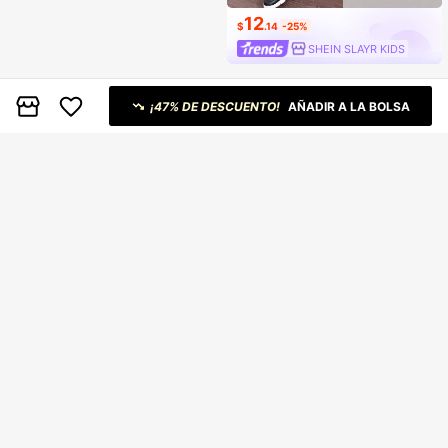
12
$
.14
-25%
SHEIN SLAYR KIDS
¡47% DE DESCUENTO!
AÑADIR A LA BOLSA