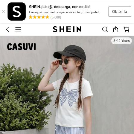
SHEIN-¡List@, descarga, con estilo!
×
Obténla
Consigue descuentos especiales en tu primer pedido
(5,000)
8-12 Years