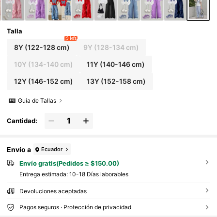
Talla
9 left
8Y
(122-128 cm)
9Y
(128-134 cm)
10Y
(134-140 cm)
11Y
(140-146 cm)
12Y
(146-152 cm)
13Y
(152-158 cm)
Guía de Tallas
Cantidad:
Envío a
Ecuador
Envío gratis(Pedidos ≥ $150.00)
Entrega estimada:
10-18 Días laborables
Devoluciones aceptadas
Pagos seguros · Protección de privacidad