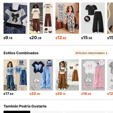
78K Seguidores
4.94
78K Seguidores
4.94
78K Seguidores
4.94
9
20
12
15
1
$
.78
$
.28
$
.82
$
.58
$
Estilos Combinados
Artículos relacionados
17
20
20
16
1
$
.88
$
.50
$
.14
$
.49
$
También Podría Gustarte