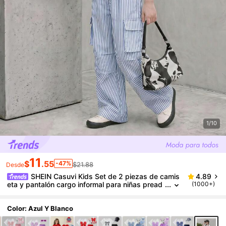
1/10
11
$
.55
-47%
$21.88
Desde
SHEIN Casuvi Kids Set de 2 piezas de camis
4.89
eta y pantalón cargo informal para niñas pread
(1000+)
olescentes, camiseta de cuello redondo de man
ga corta con bordado de lazo y pantalones, conjunt
o de moda para primavera/verano
Color: Azul Y Blanco