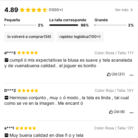
4.89
(1000+)
Ver más
Pequeña
La talla corresponde
Grande
2%
96%
2%
lo volveré a comprar
(54)
rapidez logística
(100+)
d***3
Color: Rosa / Talla: 11Y
cumpli
ó
mis
expectativas
la
blusa
es
suave
y
tela
acanalada
y
de
vuenabuena
calidad
.
el
joguer
es
bonito
Útil
(31)
D***2
Color: Rojo / Talla: 10Y
Hermoso
conjunto
,
muy
c
ó
modo
,
la
tela
es
linda
,
tal
cual
como
se
ve
en
la
imagen
.
Me
encant
ó
Útil
(6)
a***l
Color: Rosa / Talla: 12Y
Muy
buena
calidad
en
dise
ñ
o
y
tela