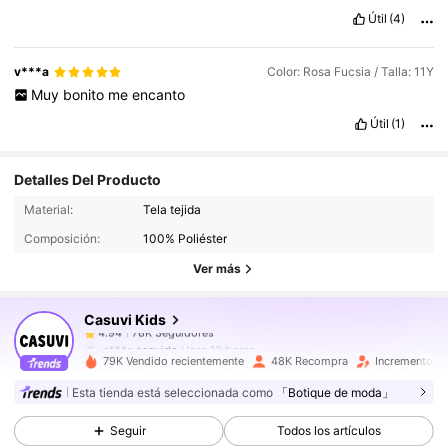
Útil
(4)
v***a
Color: Rosa Fucsia / Talla: 11Y
Muy
bonito
me
encanto
Útil
(1)
Detalles Del Producto
78K Seguidores
4.94
Material:
Tela tejida
78K Seguidores
4.94
Composición:
100% Poliéster
78K Seguidores
4.94
Ver más
78K Seguidores
4.94
Casuvi Kids
78K Seguidores
4.94
a***s
seguido
Hace 12 horas
78K Seguidores
4.94
79K Vendido recientemente
48K Recompra
Incremento d
78K Seguidores
4.94
Esta tienda está seleccionada como
「Botique de moda」
78K Seguidores
4.94
Seguir
Todos los artículos