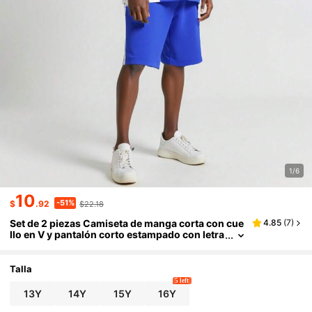
1/6
10
-51%
$
.92
$22.18
Set de 2 piezas Camiseta de manga corta con cue
4.85
(
7
)
llo en V y pantalón corto estampado con letra
para baloncesto y correr, para adolescentes,
para el verano
Talla
5 left
13Y
14Y
15Y
16Y