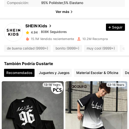
808K Seguidores
Composición:
95% Poliéster,5% Elastano
4.94
Ver más
808K Seguidores
4.94
808K Seguidores
4.94
SHEIN Kids
Seguir
808K Seguidores
4.94
a***4
seguido
Hace 1 horas
808K Seguidores
15.1M Vendido recientemente
10.2M Recompra
4.94
808K Seguidores
4.94
de buena calidad (9999+)
bonito (9999+)
muy cool (9999+)
que
808K Seguidores
4.94
También Podría Gustarte
808K Seguidores
4.94
Recomendados
Juguetes y Juegos
Material Escolar & Oficina
De
808K Seguidores
4.94
808K Seguidores
4.94
13-16 Years
13-16 Years