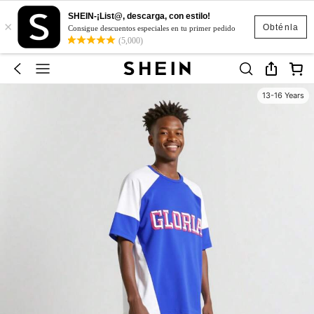
SHEIN-¡List@, descarga, con estilo!
×
Obténla
Consigue descuentos especiales en tu primer pedido
(5,000)
13-16 Years