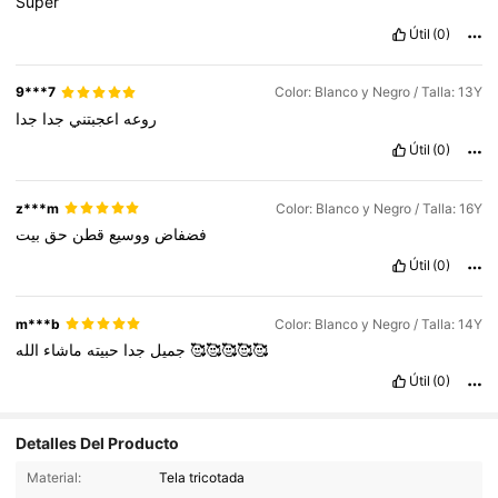
Super
Útil
(0)
9***7
Color: Blanco y Negro / Talla: 13Y
روعه
اعجبتني
جدا
جدا
Útil
(0)
z***m
Color: Blanco y Negro / Talla: 16Y
فضفاض
ووسيع
قطن
حق
بيت
Útil
(0)
m***b
Color: Blanco y Negro / Talla: 14Y
ماشاء
حبيته
جدا
جميل
الله
🥰🥰🥰🥰🥰
Útil
(0)
Detalles Del Producto
808K Seguidores
4.94
Material:
Tela tricotada