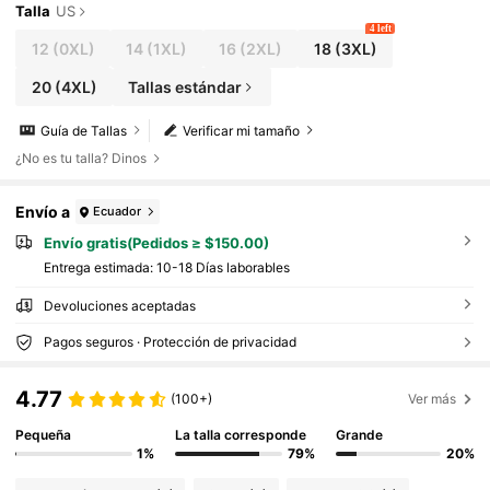
Talla
US
4 left
12
(0XL)
14
(1XL)
16
(2XL)
18
(3XL)
20
(4XL)
Tallas estándar
Guía de Tallas
Verificar mi tamaño
¿No es tu talla? Dinos
Envío a
Ecuador
Envío gratis(Pedidos ≥ $150.00)
Entrega estimada:
10-18 Días laborables
Devoluciones aceptadas
Pagos seguros · Protección de privacidad
4.77
(100+)
Ver más
Pequeña
La talla corresponde
Grande
1%
79%
20%