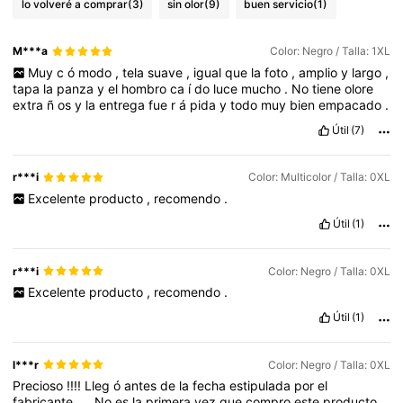
lo volveré a comprar
(3)
sin olor
(9)
buen servicio
(1)
M***a
Color: Negro / Talla: 1XL
Muy
c
ó
modo
,
tela
suave
,
igual
que
la
foto
,
amplio
y
largo
,
tapa
la
panza
y
el
hombro
ca
í
do
luce
mucho
.
No
tiene
olore
extra
ñ
os
y
la
entrega
fue
r
á
pida
y
todo
muy
bien
empacado
.
Útil
(7)
r***i
Color: Multicolor / Talla: 0XL
Excelente
producto
,
recomendo
.
Útil
(1)
r***i
Color: Negro / Talla: 0XL
Excelente
producto
,
recomendo
.
Útil
(1)
l***r
Color: Negro / Talla: 0XL
Precioso
!!!!
Lleg
ó
antes
de
la
fecha
estipulada
por
el
fabricante
….
No
es
la
primera
vez
que
compro
este
producto