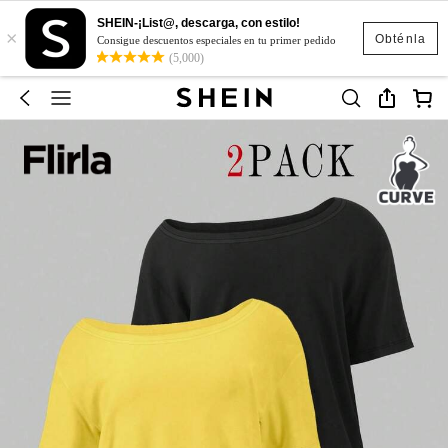
SHEIN-¡List@, descarga, con estilo!
×
Obténla
Consigue descuentos especiales en tu primer pedido
(5,000)