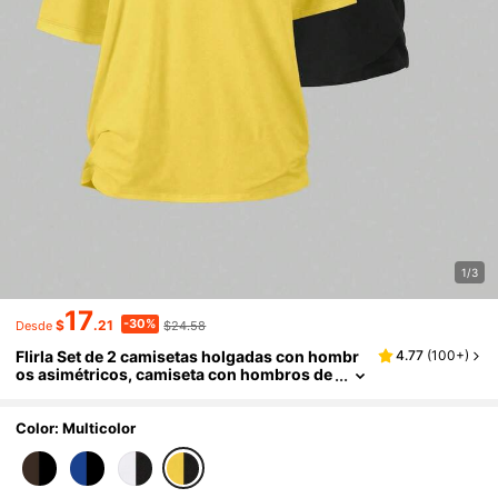
1/3
17
-30%
$
.21
$24.58
Desde
Flirla Set de 2 camisetas holgadas con hombr
4.77
(
100+
)
os asimétricos, camiseta con hombros de
scubiertos, talla grande para mujer
Color: Multicolor