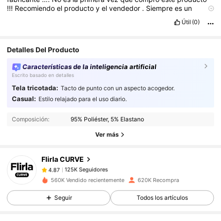
!!!
Recomiendo
el
producto
y
el
vendedor
.
Siempre
es
un
placer
comprar
en
SHEIN
.,
Feliz
Útil
(0)
Calidad del producto:
excelente
Ajuste:
grande
Fiel a las
imágenes del producto:
si
Descripción del aroma:
sin
aroma
Detalles Del Producto
Características de la inteligencia artificial
Escrito basado en detalles
Tela tricotada:
Tacto de punto con un aspecto acogedor.
125K Seguidores
4.87
Casual:
Estilo relajado para el uso diario.
125K Seguidores
4.87
Composición:
95% Poliéster, 5% Elastano
125K Seguidores
4.87
Ver más
125K Seguidores
4.87
Flirla CURVE
125K Seguidores
4.87
t***a
seguido
Hace 10 horas
125K Seguidores
4.87
560K Vendido recientemente
620K Recompra
125K Seguidores
4.87
Seguir
Todos los artículos
125K Seguidores
4.87