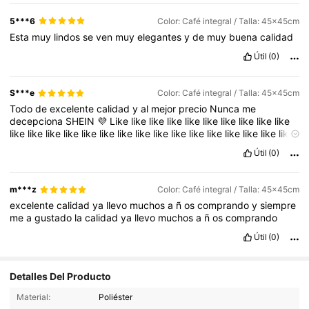
5***6
Color: Café integral / Talla: 45x45cm
Esta
muy
lindos
se
ven
muy
elegantes
y
de
muy
buena
calidad
Útil
(0)
S***e
Color: Café integral / Talla: 45x45cm
Todo
de
excelente
calidad
y
al
mejor
precio
Nunca
me
decepciona
SHEIN
💜
Like
like
like
like
like
like
like
like
like
like
like
like
like
like
like
like
like
like
like
like
like
like
like
like
like
like
like
like
like
like
like
like
like
like
like
like
like
like
like
like
like
like
Útil
(0)
like
like
like
like
.......
m***z
Color: Café integral / Talla: 45x45cm
excelente
calidad
ya
llevo
muchos
a
ñ
os
comprando
y
siempre
me
a
gustado
la
calidad
ya
llevo
muchos
a
ñ
os
comprando
Útil
(0)
Detalles Del Producto
8.9K Seguidores
4.90
Material:
Poliéster