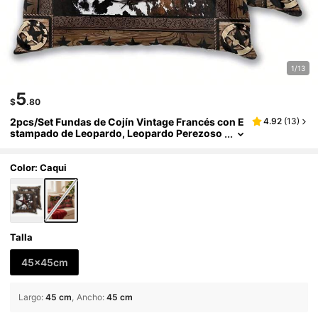
1/13
5
$
.80
2pcs/Set Fundas de Cojín Vintage Francés con E
4.92
(
13
)
stampado de Leopardo, Leopardo Perezoso
Tumbado en Sofá con Plantas Verdes y Flore
s, Cojines Decorativos de Lujo Retro para Sala d
e Estar, Amigable con la Piel, Duradero, Lavable
Color: Caqui
a Máquina, Rellenos de Cojín No Incluidos
Talla
45x45cm
Largo
:
45 cm
Ancho
:
45 cm