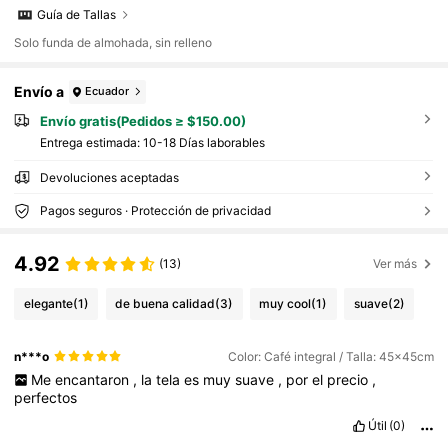
Guía de Tallas
Solo funda de almohada, sin relleno
Envío a
Ecuador
Envío gratis(Pedidos ≥ $150.00)
Entrega estimada:
10-18 Días laborables
Devoluciones aceptadas
Pagos seguros · Protección de privacidad
4.92
(13)
Ver más
elegante
(1)
de buena calidad
(3)
muy cool
(1)
suave
(2)
n***o
Color: Café integral / Talla: 45x45cm
Me
encantaron
,
la
tela
es
muy
suave
,
por
el
precio
,
perfectos
Útil
(0)