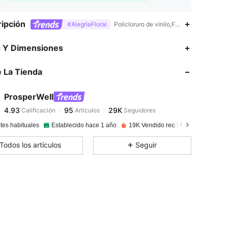
ipción
#AlegríaFloral
Policloruro de vinilo,Flor,Glamour
4.93
95
29K
s Y Dimensiones
4.93
95
29K
 La Tienda
4.93
95
29K
4.93
95
29K
ProsperWeII
4.93
95
29K
Calificación
Artículos
Seguidores
c***a
seguido
Hace 1 día
4.93
95
29K
tes habituales
Establecido hace 1 año
19K Vendido recientemente
4.93
95
29K
Todos los artículos
Seguir
4.93
95
29K
4.93
95
29K
4.93
95
29K