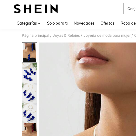
Conj
Use up 
Categorías
Solo para ti
Novedades
Ofertas
Ropa de
Página principal
Joyas & Relojes
Joyería de moda para mujer
C
/
/
/