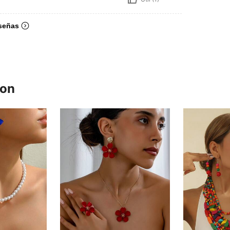
señas
ron