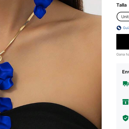
Talla
Unit
Guí
Gana h
Env