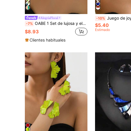
Juego de joyería de 3 piezas con collar + aretes elegantes para mujeres, estilo romántico francés de palacio, perl
#AlegríaFloral
-10%
OABE 1 Set de lujosa y elegante joyería floral con gemas artificiales engastadas, adecuado para bodas, galas y fiestas
-7%
$5.40
Estimado
$8.93
Clientes habituales