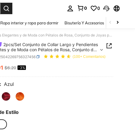
0
0
a. Press Enter to select.
Ropa interior y ropa para dormir
Bisutería Y Accesorios
Zapatos
H
2pcs/Set Conjunto de Collar Largo y Pendientes Elegantes y de Moda con Pétalos de Rosa, Conjunto de Joyas para Mujer Adecuado para Uso Diario, Fiesta, Vacaciones, Graduación, Baile de Prom, Regalo para Amigos
2pcs/Set Conjunto de Collar Largo y Pendientes
tes y de Moda con Pétalos de Rosa, Conjunto de
para Mujer Adecuado para Uso Diario, Fiesta,
j25042269756327456
(100+ Comentarios)
ones, Graduación, Baile de Prom, Regalo para
s
01
$6.20
-3%
ICE AND AVAILABILITY
:
Azul
de Estilo