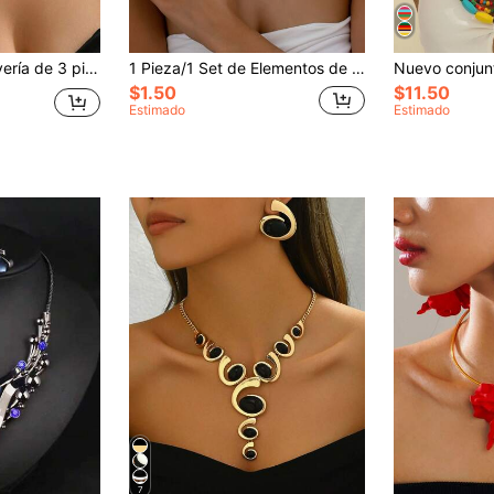
a artificial, diseño de flor acrílica 3D tejida en rojo, adecuado para uso diario, banquetes, regalo de lujo
1 Pieza/1 Set de Elementos de Flores Fashionable y Nuevos para 2024, Anillos de Flores Coloridos, Set de Aretes, Collares, Estilo de Viaje y Vacaciones, Estilo Francés, Fresco y Refrescante, Banquetes de Mujeres, Fiestas, Citas, Uso Diario, Temporada de Regalo de San Valentín, Mamá, Madre, Día de la Madre, Regalo
$1.50
$11.50
Estimado
Estimado
7