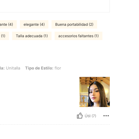
ante (4)
elegante (4)
Buena portabilidad (2)
(1)
Talla adecuada (1)
accesorios faltantes (1)
ipo de Estilo: flor
la:
Unitalla
Tipo de Estilo:
flor
Útil (7)