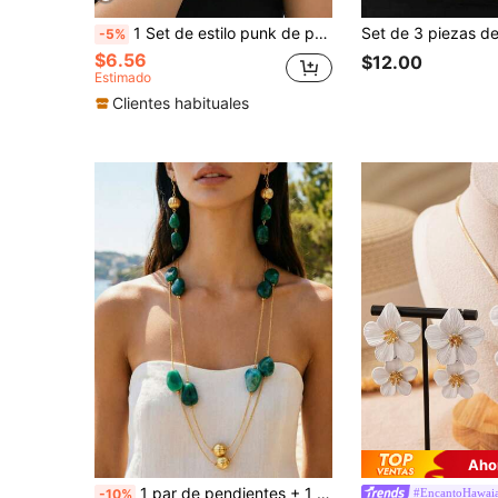
1 Set de estilo punk de pulsera, anillo y pendientes de media hoja de ginkgo de metal versátil y ajustable, adecuado para uso casual y de fiesta para mujeres
-5%
$6.56
$12.00
Estimado
Clientes habituales
Aho
1 par de pendientes + 1 collar, conjunto de joyería vintage de moda sexy elegante y exquisita con cuentas de piedra CCB de resina geométrica asimétrica, adecuado para salidas casuales diarias de mujeres, banquetes, festivales de música, eventos de fiesta, regalos de vacaciones
#EncantoHawai
-10%