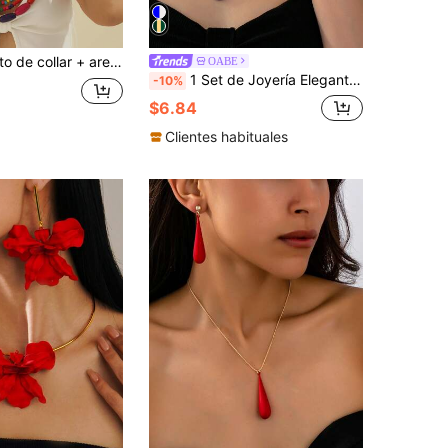
Nuevo conjunto de collar + aretes + pulsera de alambre de aluminio y piedra artificial, con estilo elegante y vintage europeo y americano para mujeres
OABE
1 Set de Joyería Elegante y Lujosa con Flores Románticas y Cristales en Forma de Lágrima, Accesorios de Alta Gama para Novia/Boda/Fiesta, Regalo Íntimo
-10%
$6.84
Clientes habituales