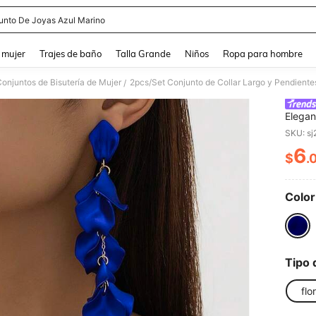
unto De Joyas Azul Marino
and down arrow keys to navigate search Búsqueda reciente and Busca y Encuentr
 mujer
Trajes de baño
Talla Grande
Niños
Ropa para hombre
onjuntos de Bisutería de Mujer
/
Elegan
Joyas 
SKU: s
Vacaci
6
Amigo
$
.
PR
Color
Tipo 
flor