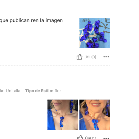
 que publican ren la imagen
Útil (0)
ipo de Estilo: flor
la:
Unitalla
Tipo de Estilo:
flor
Útil (1)