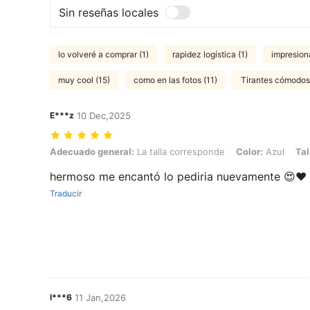
Sin reseñas locales
lo volveré a comprar (1)
rapidez logística (1)
impresion
muy cool (15)
como en las fotos (11)
Tirantes cómodos 
E***z
10 Dec,2025
Adecuado general: La talla corresponde, Color: Azul, Talla: Unitalla, T
Adecuado general:
La talla corresponde
Color:
Azul
Tal
hermoso me encantó lo pediria nuevamente 😍❤️
Traducir
l***6
11 Jan,2026