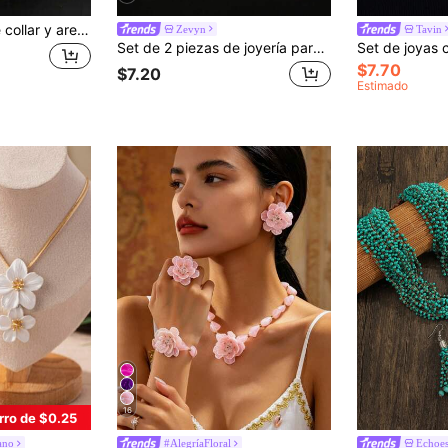
Set de 3 piezas de collar y aretes de mujer con geometría, resina y rhinestones, adecuado para fiestas, bodas y ocasiones festivas
Zevyn
Tavin
Set de 2 piezas de joyería para mujer, combinación asimétrica en espiral y degradado con colgante en forma de Y con óvalo negro de acrílico incrustado y aretes, estilo clásico y elegante, adecuado para uso diario, festivales y fiestas
$7.70
$7.20
Estimado
16
rro de $0.25
ano
#AlegríaFloral
Echoes