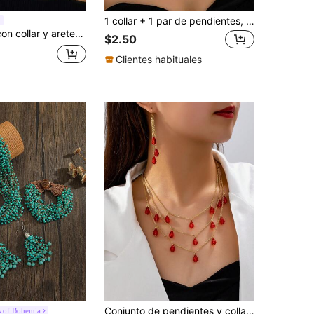
1 collar + 1 par de pendientes, conjunto de joyas versátiles y de uso diario para mujer con colgante de gota alargado y creativo
Set de joyas con collar y aretes de flores 3D de múltiples capas, set de joyas con flores 3D de imitación, set de joyas florales rojas de verano, set de joyas 3D de múltiples capas, gargantilla abierta, aretes colgantes, joyas de fiesta, joyas para vestir, joyas de playa y vacaciones, regalo de vacaciones, regalo para familiares y amigos, centro de flor de dirección aleatoria
$2.50
Clientes habituales
Conjunto de pendientes y collar versátil, sexy y de moda de mujer, Primavera/Verano 2025
 of Bohemia