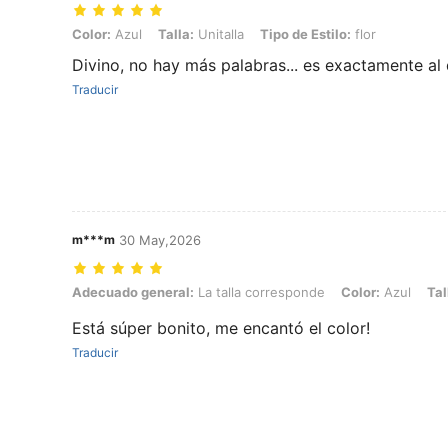
Color: Azul, Talla: Unitalla, Tipo de Estilo: flor
Color:
Azul
Talla:
Unitalla
Tipo de Estilo:
flor
Divino, no hay más palabras... es exactamente al
Traducir
m***m
30 May,2026
Adecuado general: La talla corresponde, Color: Azul, Talla: Unitalla, T
Adecuado general:
La talla corresponde
Color:
Azul
Tal
Está súper bonito, me encantó el color!
Traducir