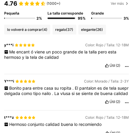
4.76
(1000+)
Ver más
Pequeña
La talla corresponde
Grande
2%
95%
3%
lo volveré a comprar
(4)
regalo
(37)
elegante
(26)
y***i
Color: Rojo / Talla: 12-18M
Me
encant
ó
viene
un
poco
grande
de
la
talla
pero
esta
hermoso
y
la
tela
de
calidad
Útil
(2)
Y***i
Color: Morado / Talla: 2-3Y
Bonito
para
entre
casa
su
ropita
.
El
pantalon
es
de
tela
suepr
delgada
como
tipo
nailo
.
La
vlusa
si
se
siente
de
buena
calidad
Útil
(2)
t***z
Color: Rojo / Talla: 12-18M
Hermoso
conjunto
calidad
buena
lo
recomiendo
Útil
(1)