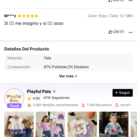
M***z
Color: Rojo / Talla: 12-18M
Si
👍🏻
me
imagino
y
si
👍🏻
oooo
Útil
(1)
Detalles Del Producto
411K Seguidores
4.90
Material:
Tela
411K Seguidores
4.90
Composición:
97% Poliéster,3% Elastano
411K Seguidores
4.90
Ver más
411K Seguidores
4.90
Playful Pals
Seguir
411K Seguidores
4.90
M***i
seguido
Hace 1 horas
411K Seguidores
4.90
3.6M Vendido recientemente
1.5M Recompra
Increment
411K Seguidores
4.90
411K Seguidores
4.90
411K Seguidores
4.90