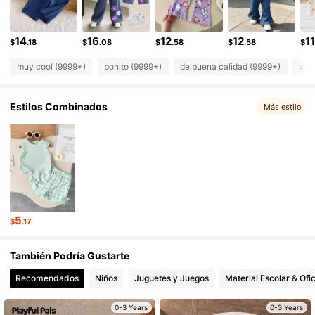
411K Seguidores
4.90
411K Seguidores
4.90
14
16
12
12
11
$
.18
$
.08
$
.58
$
.58
$
muy cool (9999+)
bonito (9999+)
de buena calidad (9999+)
com
Estilos Combinados
Más estilo
5
$
.17
También Podría Gustarte
Recomendados
Niños
Juguetes y Juegos
Material Escolar & Ofi
0-3 Years
0-3 Years