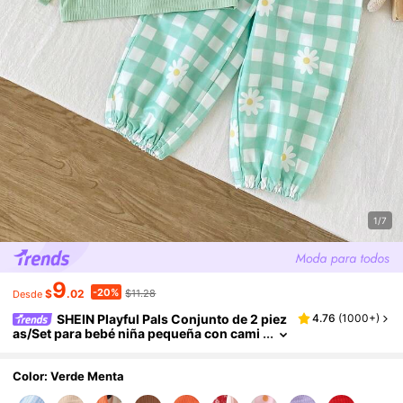
1/7
9
-20%
$
.02
$11.28
Desde
SHEIN Playful Pals Conjunto de 2 piez
4.76
(
1000+
)
as/Set para bebé niña pequeña con cami
seta de cuello redondo acanalado, mang
a corta y manga de mariposa & pantalones la
rgos estampados, ropa para bebé niña, conj
Color: Verde Menta
unto para bebé, top para bebé, fiesta, vacaci