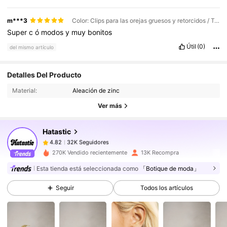
m***3
Color: Clips para las orejas gruesos y retorcidos / Talla: Unitalla
Super
c
ó
modos
y
muy
bonitos
Útil
(0)
del mismo artículo
32K Seguidores
4.82
Detalles Del Producto
32K Seguidores
4.82
Material:
Aleación de zinc
32K Seguidores
4.82
Ver más
32K Seguidores
4.82
Hatastic
32K Seguidores
4.82
2***0
seguido
Hace 5 horas
270K Vendido recientemente
13K Recompra
32K Seguidores
4.82
Esta tienda está seleccionada como
「Botique de moda」
32K Seguidores
4.82
Seguir
Todos los artículos
32K Seguidores
4.82
32K Seguidores
4.82
32K Seguidores
4.82