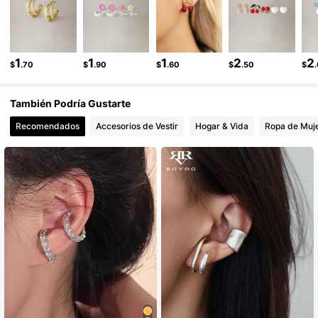
32K Seguidores
4.82
1
1
1
2
2
$
.70
$
.90
$
.60
$
.50
$
También Podría Gustarte
Recomendados
Accesorios de Vestir
Hogar & Vida
Ropa de Muj