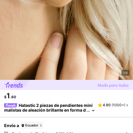
1/5
1
$
.60
Hatastic 2 piezas de pendientes mini
4.90
(
1000+
)
malistas de aleación brillante en forma d
e C, ligeros, chapados en oro/plata/negr
o arma, con doble círculo abierto sin perfora
ción, cómodos y suaves para mujeres y niña
Envío a
Ecuador
s, de vuelta a la escuela