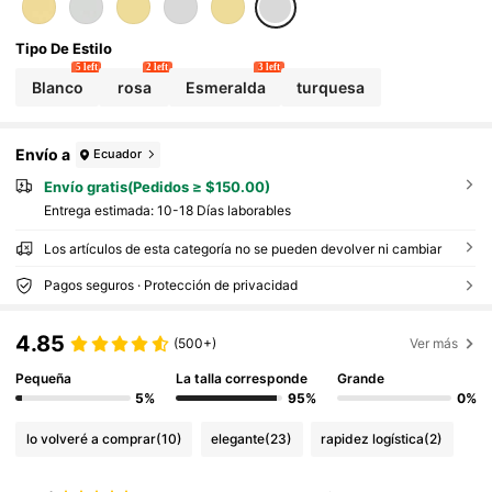
Tipo De Estilo
5 left
2 left
3 left
Blanco
rosa
Esmeralda
turquesa
Envío a
Ecuador
Envío gratis(Pedidos ≥ $150.00)
Entrega estimada:
10-18 Días laborables
Los artículos de esta categoría no se pueden devolver ni cambiar
Pagos seguros · Protección de privacidad
4.85
(500+)
Ver más
Pequeña
La talla corresponde
Grande
5%
95%
0%
lo volveré a comprar
(10)
elegante
(23)
rapidez logística
(2)