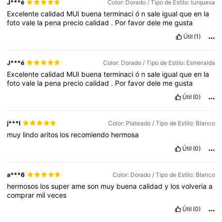
J***é
Color: Dorado / Tipo de Estilo: turquesa
Excelente
calidad
MUI
buena
terminaci
ó
n
sale
igual
que
en
la
foto
vale
la
pena
precio
calidad
.
Por
favor
dele
me
gusta
Útil
(1)
J***é
Color: Dorado / Tipo de Estilo: Esmeralda
Excelente
calidad
MUI
buena
terminaci
ó
n
sale
igual
que
en
la
foto
vale
la
pena
precio
calidad
.
Por
favor
dele
me
gusta
Útil
(0)
j***l
Color: Plateado / Tipo de Estilo: Blanco
muy
lindo
aritos
los
recomiendo
hermosa
Útil
(0)
a***6
Color: Dorado / Tipo de Estilo: Blanco
hermosos
los
super
ame
son
muy
buena
calidad
y
los
volveria
a
comprar
mil
veces
Útil
(0)