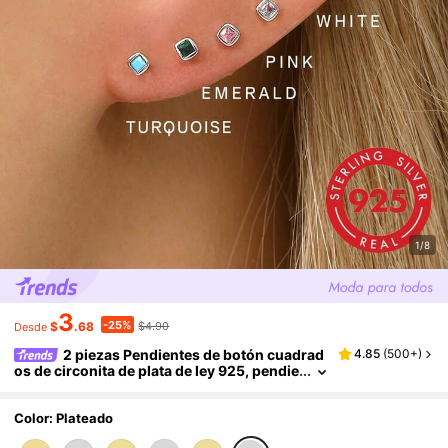
1/8
3
-25%
$
.68
$4.90
Desde
2 piezas Pendientes de botón cuadrad
4.85
(
500+
)
os de circonita de plata de ley 925, pendie
ntes de botón de circonita triangulares de
bajo alergenico dorados, adecuados para uso
diario de mujeres
Color: Plateado