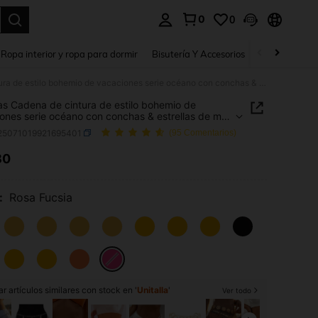
0
0
a. Press Enter to select.
Ropa interior y ropa para dormir
Bisutería Y Accesorios
Zapatos
H
2 piezas Cadena de cintura de estilo bohemio de vacaciones serie océano con conchas & estrellas de mar de cuentas de semilla para mujeres
as Cadena de cintura de estilo bohemio de
ones serie océano con conchas & estrellas de mar
ntas de semilla para mujeres
j25071019921695401
(95 Comentarios)
80
ICE AND AVAILABILITY
:
Rosa Fucsia
r artículos similares con stock en '
Unitalla
'
Ver todo