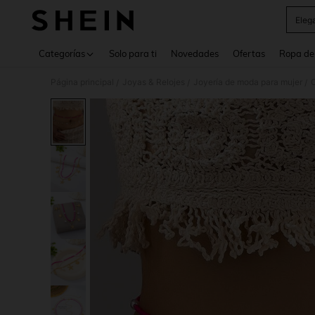
Eleg
Use up 
Categorías
Solo para ti
Novedades
Ofertas
Ropa de
Página principal
Joyas & Relojes
Joyería de moda para mujer
/
/
/