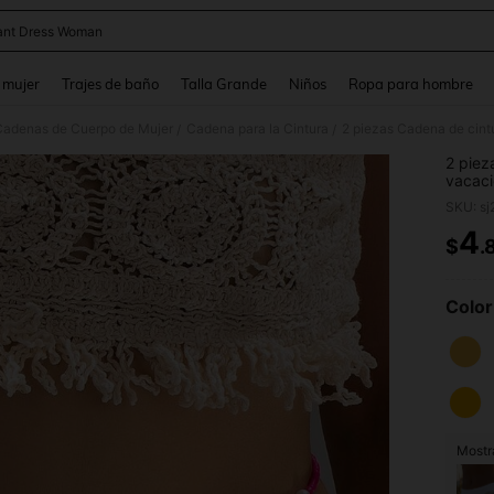
ant Dress Woman
and down arrow keys to navigate search Búsqueda reciente and Busca y Encuentr
 mujer
Trajes de baño
Talla Grande
Niños
Ropa para hombre
Cadenas de Cuerpo de Mujer
Cadena para la Cintura
/
/
2 piez
vacaci
de cue
SKU: s
4
$
.
PR
Color
Mostra