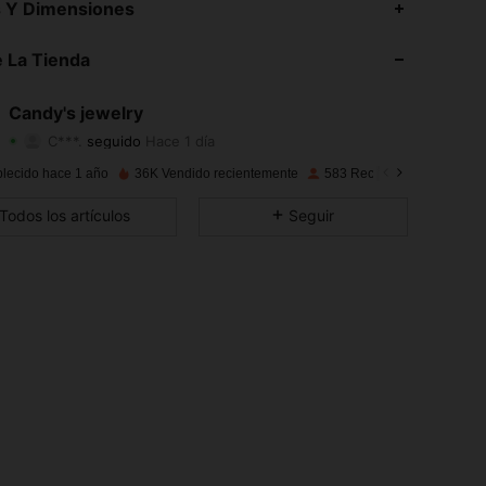
s Y Dimensiones
4.85
150
160
4.85
150
160
 La Tienda
4.85
150
160
4.85
150
160
Candy's jewelry
C***.
seguido
Hace 1 día
4.85
150
160
Calificación
Artículos
Seguidores
4.85
150
160
blecido hace 1 año
36K Vendido recientemente
583 Recompra
4.85
150
160
Todos los artículos
Seguir
4.85
150
160
4.85
150
160
4.85
150
160