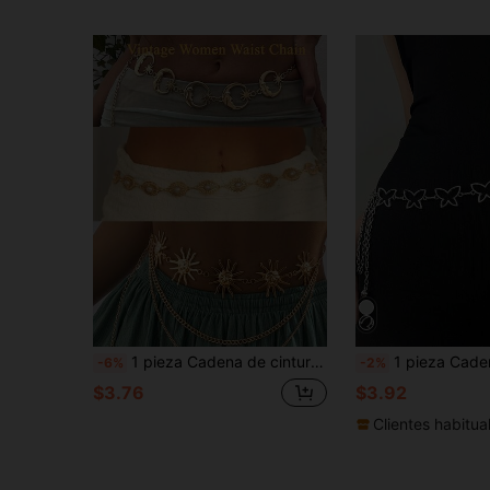
1 pieza Cadena de cintura vintage con luna, estrella, perla y girasol, estilo bohemio, cinturón largo de capas, joyería de moda de talla grande versátil para mujer, regalo de cumpleaños
1 pieza Cadena de cintura de metal con diseño de estrella, corazón y mariposa, joya corporal minimali
-6%
-2%
$3.76
$3.92
Clientes habitua