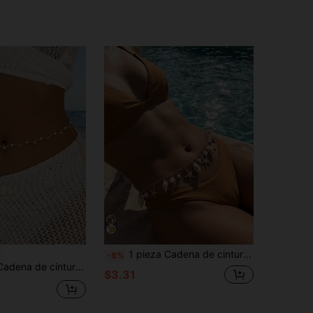
1 pieza Cadena de cintura con colgante de estrella de mar y concha de perla dorada, cadena de vientre de perla, joyería corporal de conchas bohemia, accesorio de playa de verano
-8%
tal, accesorio de joyería de Body de moda de verano para mujer, adecuado para la calle, fiestas, vacaciones en la playa y uso diario
$3.31