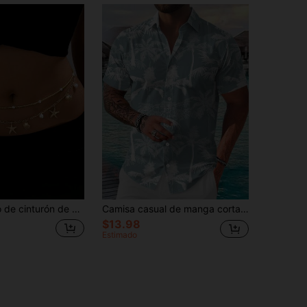
de mar y conchas de estilo bohemio - Cadena corporal con cuentas de perlas falsas - Cinturón de cintura ajustable
Camisa casual de manga corta con estampado de palmera para vacaciones para adulto
$13.98
Estimado