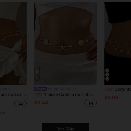
12
Conjunto de cinturón de cintura de doble capa con estrellas 
WELRY
Little Bell Studio
-8%
ra uso diario, vacaciones de verano, fiesta en la playa, festival de música. El color y el tamaño de las cuentas de semilla son aleatorios.
1 pieza Cadena de cintura de mujer elegante y sexy con exageración, con estrella de mar y perla de concha, adecuada para la playa, fiestas, banquetes y uso diario
-7%
$3.96
$3.44
les
Ver Más