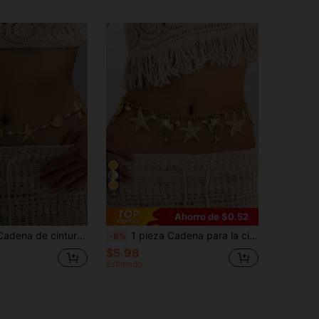
4
Ahorro de $0.52
strella de mar y concha con perlas falsas, adecuada como accesorio para atuendo de vacaciones
1 pieza Cadena para la cintura con dije de estrella de mar y concha de estilo marino metálico dorado, adecuado para atuendos diarios y de vacaciones de mujeres
-8%
$5.98
Estimado