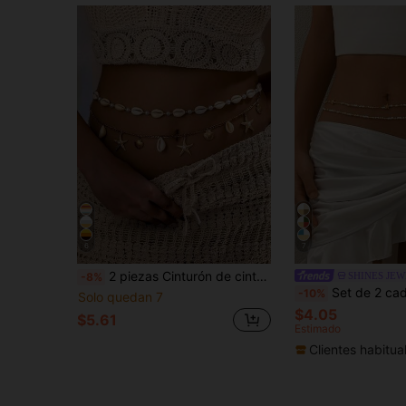
6
7
2 piezas Cinturón de cintura estilo bohemio serie océano con conchas y estrellas de mar con cuentas para mujer
SHINES JE
-8%
Set de 2 cadenas de cintura con estilo de vacaciones en la playa, con cuentas de platino de moda, colgante de estrella de mar y concha, adecuado pa
-10%
Solo quedan 7
$4.05
$5.61
Estimado
Clientes habitua