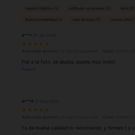
rapidez logística (1)
outfits de vacaciones (3)
tenis (2)
Buena portabilidad (1)
ropa de playa (1)
nuevos años (
d***i
29 Jan,2026
Adecuado general: La talla corresponde, Color: Amarillo Oro, Talla: U
Adecuado general:
La talla corresponde
Color:
Amarillo O
Fiel a la foto, se ajusta, queda muy lindo!
Traducir
w***0
27 Dec,2025
Adecuado general: La talla corresponde, Color: Amarillo Oro, Talla: U
Adecuado general:
La talla corresponde
Color:
Amarillo O
Es de buena calidad lo recomiendo y hirmen t y 