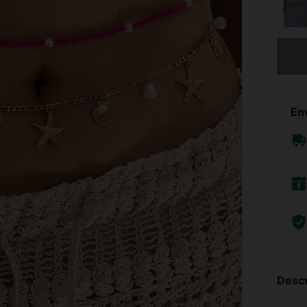
Lo sent
Env
Descr