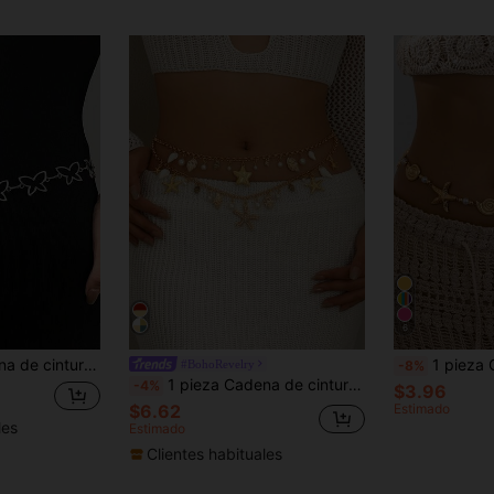
6
sta ajustable de oro/plata, accesorio de vestir para mujeres en verano, otoño y Halloween
1 pieza Cadena de cintura con tema oceánico de e
#BohoRevelry
-8%
1 pieza Cadena de cintura multicapa con colgante de elementos marinos de estilo bohemio, estrella de mar, concha, caracol y perla falsa. Colgante de estrella de mar y concha 3D de moda y personalizado, joyería corporal adecuada para uso diario, vacaciones y fiestas de mujeres.
-4%
$3.96
$6.62
Estimado
les
Estimado
Clientes habituales