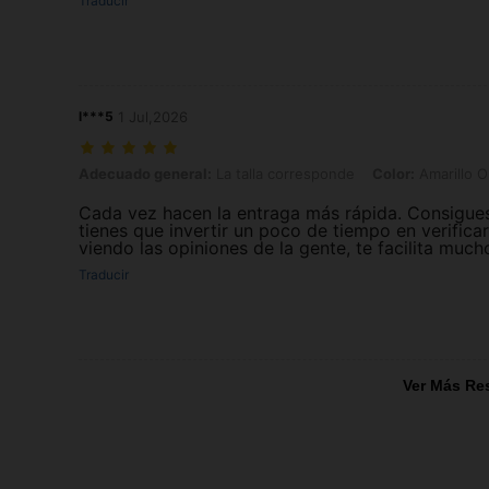
Traducir
l***5
1 Jul,2026
Adecuado general: La talla corresponde, Color: Amarillo Oro, Talla: U
Adecuado general:
La talla corresponde
Color:
Amarillo O
Cada vez hacen la entraga más rápida. Consigues
tienes que invertir un poco de tiempo en verifica
viendo las opiniones de la gente, te facilita mucho
Traducir
Ver Más Re