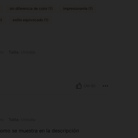
sin diferencia de color (1)
impresionante (1)
1)
estilo equivocado (1)
nitalla
ro
Talla:
Unitalla
Útil (0)
nitalla
ro
Talla:
Unitalla
como se muestra en la descripción