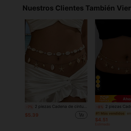
Nuestros Clientes También Vie
12
Aho
2 piezas Cadena de cintura con cuentas de estilo bohemio serie océano con conchas & estrellas de mar para mujeres
2 piezas Cadena de cintura con cuentas de estilo bohemio de la seri
-7%
-8%
#1 Más vendidos
$5.39
$4.51
Estimado