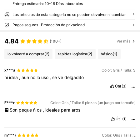
Entrega estimada:
10-18 Días laborables
Los artículos de esta categoría no se pueden devolver ni cambiar
Pagos seguros · Protección de privacidad
4.84
(100+)
Ver más
lo volveré a comprar
(2)
rapidez logística
(2)
básico
(1)
x***a
Color: Gris / Talla: S
ni
idea
,
aun
no
lo
uso
,
se
ve
delgadito
Útil
(3)
F***r
Color: Gris / Talla: 6 piezas (un juego por tamaño)
Son
peque
ñ
os
,
ideales
para
aros
Útil
(1)
m***)
Color: Gris / Talla: L