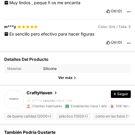
Muy
lindos
,
peque
ñ
os
me
encanta
Útil
(0)
m***y
Color: Gris / Talla: S
Es
sencillo
pero
efectivo
para
hacer
figuras
Útil
(0)
6.4K Seguidores
4.89
Detalles Del Producto
6.4K Seguidores
4.89
Material:
Silicona
6.4K Seguidores
4.89
Ver más
6.4K Seguidores
4.89
CraftyHaven
Seguir
6.4K Seguidores
4.89
D***n
seguido
Hace 1 día
6.4K Seguidores
4.89
Clientes habituales
Establecido hace 1 año
50K Vendido
6.4K Seguidores
4.89
de buena calidad (2000+)
práctico (1000+)
como en las fotos (100
6.4K Seguidores
4.89
También Podría Gustarte
6.4K Seguidores
4.89