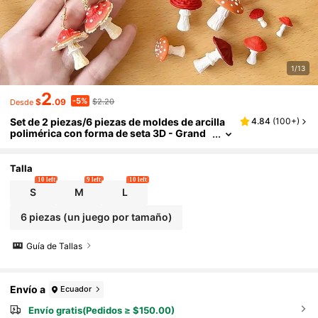
1/13
2
-5%
$
.09
$2.20
Desde
Set de 2 piezas/6 piezas de moldes de arcilla
4.84
(
100+
)
polimérica con forma de seta 3D - Grand
e/Mediano/Pequeño con tallo y branquia
s, juego de moldes de silicona de alta precisió
n, adecuado para pendientes, colgantes, mate
Talla
riales reutilizables para moldeo de arcilla DIY
10 left
9 left
10 left
S
M
L
6 piezas (un juego por tamaño)
Guía de Tallas
Envío a
Ecuador
Envío gratis(Pedidos ≥ $150.00)