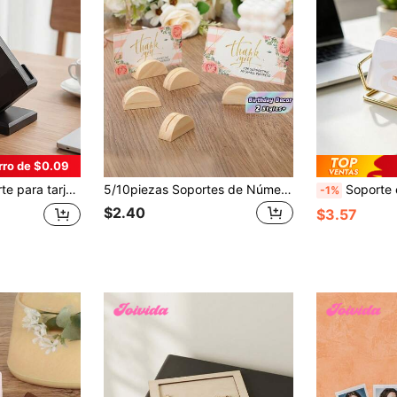
rro de $0.09
dor y almacenamiento de oficina de diseño minimalista, adecuado para decoración de oficina/banco de trabajo, negocios
5/10piezas Soportes de Número de Mesa de Madera Natural, Soportes Semicirculares para Tarjetas de Lugar para Bodas, Fiestas en la Playa, Cumpleaños, Eventos en el Jardín, Restaurantes – Decoración de Mesa Duradera & Elegante para Organizadores de Eventos, Organizadores de Bodas, Suministros de Fiesta de Lujo
Soporte expositor para tarjetas de visita, organizador moderno 
-1%
$2.40
$3.57