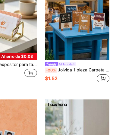
Ahorro de $0.03
de tarjetas de visita, soporte expositor de escritorio para tarjetas de visita, organizador moderno de tarjetas de visita
Joivida
Joivida 1 pieza Carpeta de mensaje de serie de dibujos animados, carpeta de fotos de madera linda, decoración de escritorio, carpeta de notas, suministros de oficina, portador de tarjeta de visita, muy adecuado para Navidad, Halloween, Pascua, Día de San Valentín, regalos de cumpleaños, regalos únicos, la mejor opción ideal para regalar
-20%
$1.52