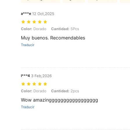
a***e
12 Oct,2025
Color: Dorado, Cantidad: 5Pcs
Color:
Dorado
Cantidad:
5Pcs
Muy buenos. Recomendables
Traducir
l***4
3 Feb,2026
Color: Dorado, Cantidad: 2pcs
Color:
Dorado
Cantidad:
2pcs
Wow amazinggggggggggggggggg
Traducir