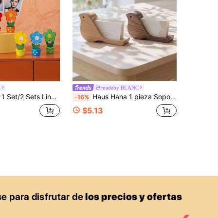
a
madeby BLANC
otos con tema de primavera para almacenar fotos, notas, tarjetas de visita, memos, adorno de escritorio para exhibición de fotos, ideal para oficina, hogar, escuela, decoración de boda, regalos de cumpleaños, decoración de primavera, accesorios para fotos, perfectos para amantes de las plantas, papelería y amantes de las manualidades. (1 Set contiene 6 piezas)
Haus Hana 1 pieza Soporte de tarjeta de presentación de madera con forma de pájaro, soporte de tarjeta de escritorio con animal en miniatura para oficina, hogar, estuche de tarjeta de nombre lindo para escritorio, soporte de postal, decoración de mesa, caja de regalo
-16%
$5.13