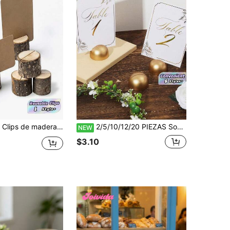
ano de madera para sujetar notas, tarjetas y fotos, tarjetas de mesa de papel kraft para boda, fiesta, números de mesa y etiquetas de nombre
2/5/10/12/20 PIEZAS Soporte para Tarjeta de Número de Mesa, Tarjeta de Lugar, Etiqueta de Nombre, Nota de Memorándum, Estante de Exhibición, Tono Plateado, Diseño Clásico para Boda, Banquete, Aniversario, Fiesta de Cumpleaños, Conferencia, Reunión, Aula, Escuela, Regreso a la Escuela, Suministros de Oficina, Decoración del Hogar, Imprescindible
NEW
$3.10