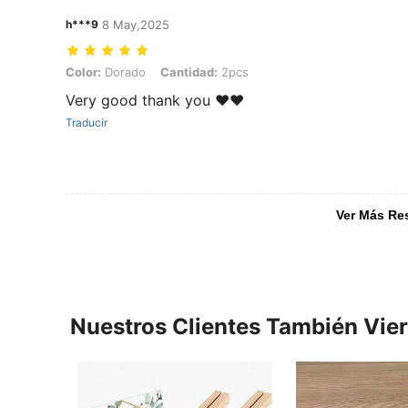
h***9
8 May,2025
Color: Dorado, Cantidad: 2pcs
Color:
Dorado
Cantidad:
2pcs
Very good thank you ❤️❤️
Traducir
Ver Más Re
Nuestros Clientes También Vie