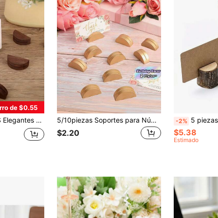
rro de $0.55
duradero y elegante | Decoración elegante para la mesa, exhibición de sobremesa para organizadores de eventos, organizadores de bodas, decoraciones de fiesta de lujo
5/10piezas Soportes para Números de Mesa Dorados, Soportes Semicirculares para Tarjetas de Lugar para Bodas, Fiestas en la Playa, Cumpleaños, Eventos en el Jardín, Restaurantes – Decoración de Mesa Duradera & Elegante para Organizadores de Eventos, Organizadores de Bodas, Suministros de Fiesta de Lujo
5 piezas Clips de madera vintage con alambre en espiral, textura de gr
-2%
$5.38
$2.20
Estimado