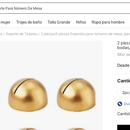
rte Para Número De Mesa
and down arrow keys to navigate search Búsqueda reciente and Busca y Encuentr
 mujer
Trajes de baño
Talla Grande
Niños
Ropa para hombre
as
Soporte de Tarjetas
/
/
2 piez
bodas,
reunion
SKU: s
de mes
Desde
PR
Canti
2pc
Guí
Cantid