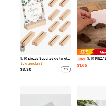
Aho
5/10 piezas Soportes de tarjeta de mesa semicirculares, soportes de número de mesa, soportes de número de mesa de madera, adecuados para bodas, cumpleaños, eventos de jardín, restaurantes, oficinas, etiquetas, fotos, menús, banquetes, fiestas de cumpleaños, fiestas de boda, decoraciones de eventos
5/10 PIEZAS Elegantes soportes de número de mesa de madera - Portarretratos semicirculares para bodas, fiestas en la playa, cumpleaños, eventos de jardín y restaurantes, diseño 
-25%
Solo quedan 8
$1.65
$3.30