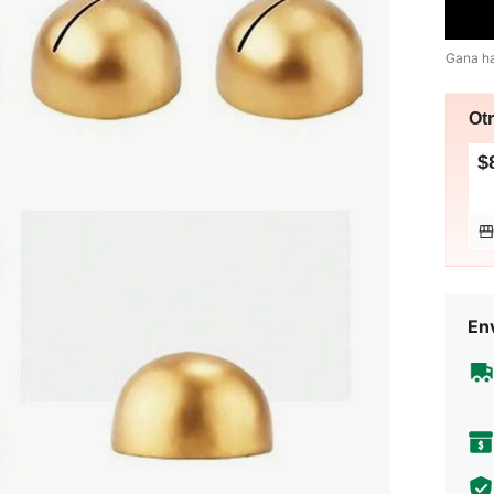
Gana h
Ot
$
Env