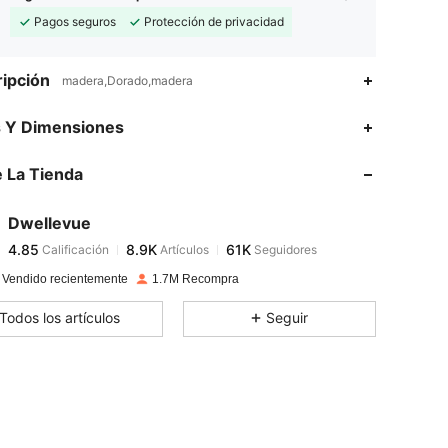
Pagos seguros
Protección de privacidad
ipción
madera,Dorado,madera
4.85
8.9K
61K
s Y Dimensiones
4.85
8.9K
61K
 La Tienda
4.85
8.9K
61K
4.85
8.9K
61K
Dwellevue
4.85
8.9K
61K
Calificación
Artículos
Seguidores
n***u
seguido
Hace 12 horas
4.85
8.9K
61K
 Vendido recientemente
1.7M Recompra
4.85
8.9K
61K
Todos los artículos
Seguir
4.85
8.9K
61K
4.85
8.9K
61K
4.85
8.9K
61K