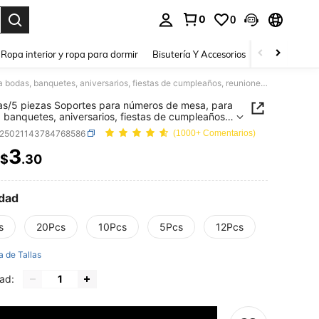
0
0
a. Press Enter to select.
Ropa interior y ropa para dormir
Bisutería Y Accesorios
Zapatos
H
2 piezas/5 piezas Soportes para números de mesa, para bodas, banquetes, aniversarios, fiestas de cumpleaños, reuniones, para exhibir tarjetas de lugar, notas y letreros de mesa, regreso a la escuela, útiles escolares
as/5 piezas Soportes para números de mesa, para
 banquetes, aniversarios, fiestas de cumpleaños,
es, para exhibir tarjetas de lugar, notas y letreros
s25021143784768586
(1000+ Comentarios)
a, regreso a la escuela, útiles escolares
3
$
.30
ICE AND AVAILABILITY
dad
s
20Pcs
10Pcs
5Pcs
12Pcs
a de Tallas
ad: