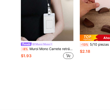
Aho
5/10 piezas Soportes elegantes de madera para números de mesa - Soportes semicirculares para tarjetas de lugar para bodas, fiestas en la playa, cumple
Muroi Mono
-13%
Muroi Mono Carrete retráctil de identificación con brillo de leopardo con forma de corazón, soporte de identificación de enfermera lindo con clip de caimán, carrete retráctil para etiqueta de nombre, clip retráctil para identificación, soporte para identificación de enfermera, carretes de identificación lindos para enfermeras, maestros, estudiantes, múltiples diseños disponibles (moño, ganso, fresa), clip de identificación de bricolaje para el Día de San Valentín, soporte para tarjeta de identificación, carrete de identificación para el trabajo, regalo ideal para el Día del Padre, cumpleaños, Semana de Apreciación de Enfermeras y trabajadores médicos
-8%
$2.18
$1.93