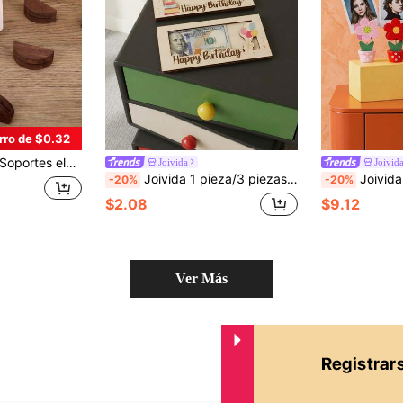
rro de $0.32
años, eventos en el jardín & restaurantes, diseño duradero y elegante, decoración de mesa para eventos | Configuración de mesa elegante
Joivida
Joivid
Joivida 1 pieza/3 piezas Clip de dinero de madera para regalo de fiesta de cumpleaños, soporte creativo para tarjetas de crédito y de visita, sobre de tarjeta de felicitación de cumpleaños con diseño calado, regalo sorpresa con un sentido ritual para regalar
Joivida 1 Set/2 Sets Lindos clips de fotos de macetas de madera, clips conmemorativos de flores de colores de dopamina, clips con forma de flor en maceta, clips de f
-20%
-20%
$2.08
$9.12
Ver Más