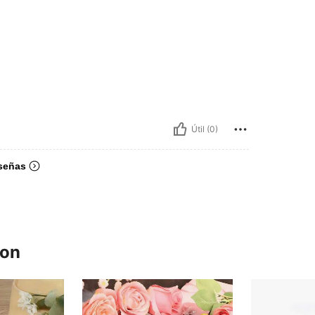
Útil (0)
señas
ron