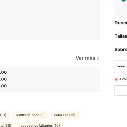
Descr
Talla
Sobre
)
Ver más
.00
.00
3.2M
.00
(13)
outfits de boda (9)
color liso (13)
ito (38)
accesorios faltantes (10)