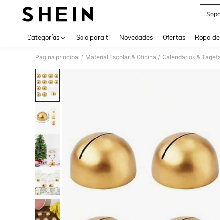
Sopo
Use up 
Categorías
Solo para ti
Novedades
Ofertas
Ropa de
Página principal
Material Escolar & Oficina
Calendarios & Tarjet
/
/