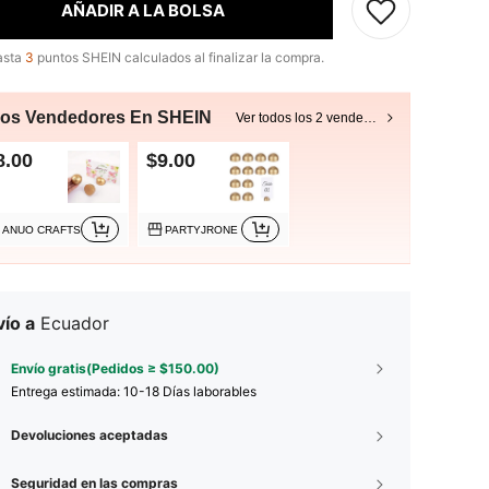
AÑADIR A LA BOLSA
asta
3
puntos SHEIN calculados al finalizar la compra.
ros Vendedores En SHEIN
Ver todos los 2 vendedores
8.00
$9.00
ANUO CRAFTS
PARTYJRONE
ío a
Ecuador
Envío gratis(Pedidos ≥ $150.00)
Entrega estimada:
10-18 Días laborables
Devoluciones aceptadas
Seguridad en las compras