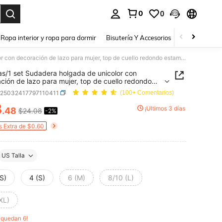
0
0
a. Press Enter to select.
Ropa interior y ropa para dormir
Bisutería Y Accesorios
Zapatos
H
2 piezas/1 set Sudadera holgada de unicolor con decoración de lazo para mujer, top de cuello redondo estampado y shorts, adecuado para fitness, trote, atuendos de regreso a la escuela
as/1 set Sudadera holgada de unicolor con
ción de lazo para mujer, top de cuello redondo
ado y shorts, adecuado para fitness, trote,
z25032417797110411
(100+ Comentarios)
os de regreso a la escuela
3
¡Últimos 3 días
.48
$24.08
-2%
ICE AND AVAILABILITY
s Extra de $0.60
US Talla
S)
4 (S)
6 (M)
8/10 (L)
XL)
o quedan 6!