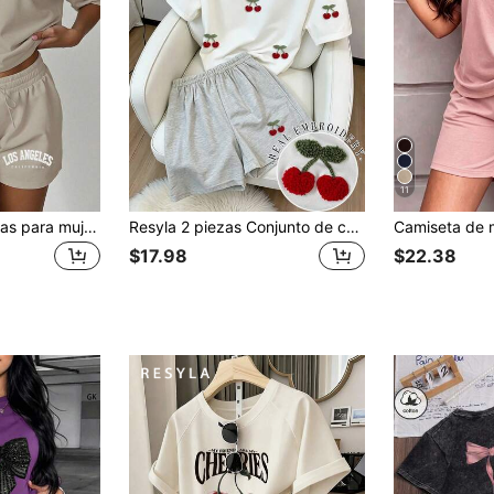
11
Conjunto de 2 piezas para mujer en beige claro, estilo casual de verano, streetwear, gimnasio y vuelta al cole, camiseta con gráfico de letras Los Angeles en caqui y shorts con cordón, 2026
Resyla 2 piezas Conjunto de camiseta y shorts casuales de mujer con bordado de cerezas, traje de fruta cómodo para salir
$17.98
$22.38