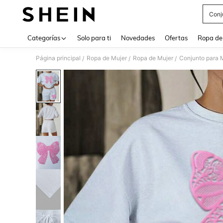
Conj
Use up 
Categorías
Solo para ti
Novedades
Ofertas
Ropa de
Página principal
Ropa de Mujer
Ropa de Mujer
Conjunto para 
/
/
/