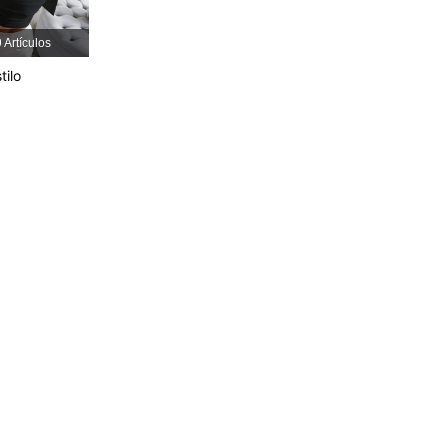
4.87
95
4.1K
 Artículos
tilo