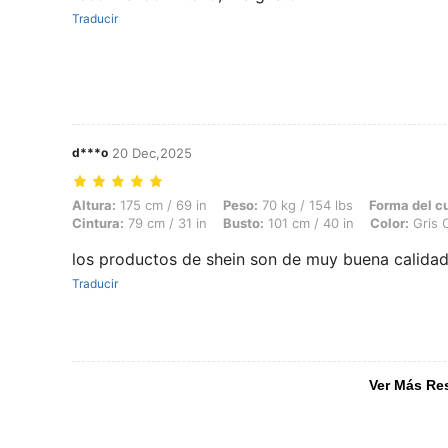
Traducir
d***o
20 Dec,2025
Altura: 175 cm / 69 in, Peso: 70 kg / 154 lbs, Forma del cuerpo: Reloj
Altura:
175 cm / 69 in
Peso:
70 kg / 154 lbs
Forma del c
Cintura:
79 cm / 31 in
Busto:
101 cm / 40 in
Color:
Gris C
los productos de shein son de muy buena calida
Traducir
Ver Más Re