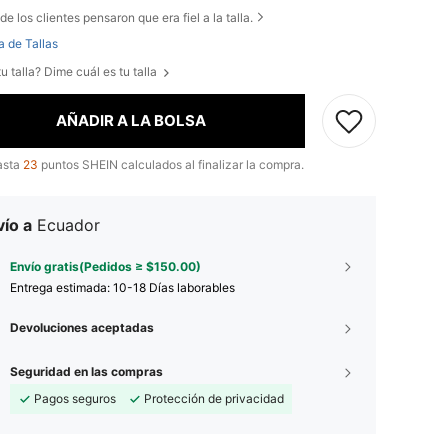
de los clientes pensaron que era fiel a la talla.
a de Tallas
u talla? Dime cuál es tu talla
AÑADIR A LA BOLSA
asta
23
puntos SHEIN calculados al finalizar la compra.
ío a
Ecuador
Envío gratis(Pedidos ≥ $150.00)
Entrega estimada:
10-18 Días laborables
Devoluciones aceptadas
Seguridad en las compras
Pagos seguros
Protección de privacidad