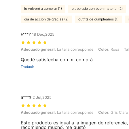
lo volveré a comprar (1)
elaborado con buen material (2)
día de acción de gracias (2)
outfits de cumpleaños (1)
a***7
18 Dec,2025
Adecuado general: La talla corresponde, Color: Rosa, Talla: M
Adecuado general:
La talla corresponde
Color:
Rosa
Tal
Quedé satisfecha con mi comprá
Traducir
g***3
2 Jul,2025
Adecuado general: La talla corresponde, Color: Gris Claro, Talla: XL
Adecuado general:
La talla corresponde
Color:
Gris Claro
Este producto es igual a la imagen de referencia, 
recomiendo mucho, me gustó