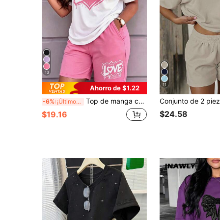
13
11
Ahorro de $1.22
Top de manga corta para mujer primavera/verano, nuevo, casual y versátil, estilo preppy con bloques de color, cuello redondo, estampado de corazón LOVE, y pantalón de cintura alta, pierna recta y holgada, elegante
-6%
¡Últimos 3 días
$24.58
$19.16