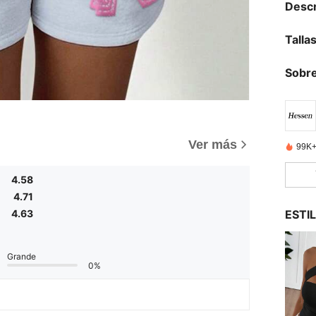
Descr
Talla
Sobre
Ver más
99K+
4.58
4.71
ESTI
4.63
Grande
0%