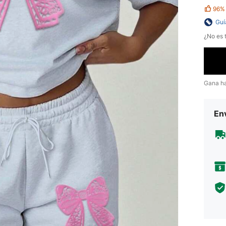
96%
Guí
¿No es t
Gana h
Env