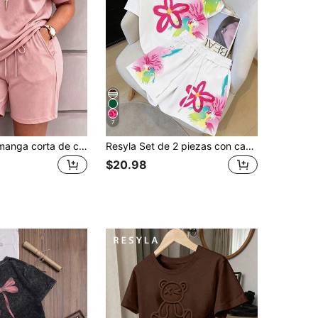
7
Camiseta de manga corta de cuello redondo vintage de unicolor & Shorts con cintura elástica y cordón para mujer, estilo relajado para vacaciones y hogar elegante, primavera verano otoño
Resyla Set de 2 piezas con camiseta y pantalones cortos con estampado floral inspirado en la dopamina, conjunto informal de verano de ajuste holgado
$20.98