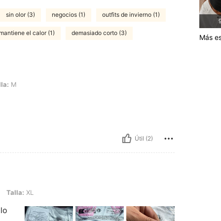
sin olor (3)
negocios (1)
outfits de invierno (1)
9
mantiene el calor (1)
demasiado corto (3)
Más es
la:
M
Útil (2)
Talla:
XL
lo