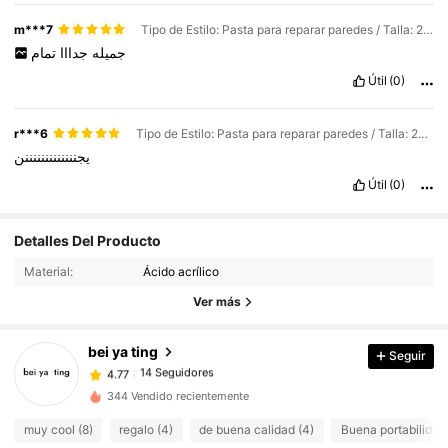
m***7
Tipo de Estilo: Pasta para reparar paredes / Talla: 250 gramos / Cantidad: 1PC
جميله
جدااا
تمام
Útil
(0)
r***6
Tipo de Estilo: Pasta para reparar paredes / Talla: 250 gramos / Cantidad: 1PC
يجنننننننننننننن
Útil
(0)
14 Seguidores
4.77
Detalles Del Producto
14 Seguidores
4.77
Material:
Ácido acrílico
14 Seguidores
4.77
Ver más
14 Seguidores
4.77
bei ya ting
Seguir
14 Seguidores
4.77
ا***ر
seguido
Hace 1 día
14 Seguidores
4.77
344 Vendido recientemente
14 Seguidores
4.77
muy cool (8)
regalo (4)
de buena calidad (4)
Buena portabilidad 