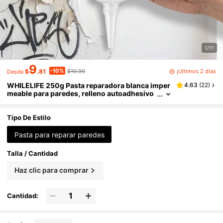
1/11
9
-10%
¡Últimos 2 días
$
.81
$10.90
Desde
WHILELIFE 250g Pasta reparadora blanca imper
4.63
(
22
)
meable para paredes, relleno autoadhesivo
de secado rápido, adecuado para agujeros e
n la pared, grietas, cobertura de grafitis y repara
ción de descascarillado
Tipo De Estilo
Pasta para reparar paredes
Talla / Cantidad
Haz clic para comprar
Cantidad: