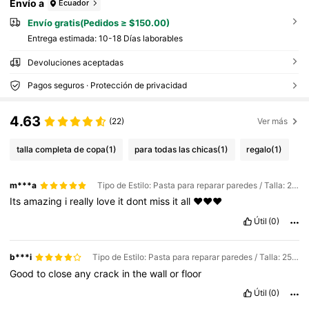
Envío a
Ecuador
Envío gratis(Pedidos ≥ $150.00)
Entrega estimada:
10-18 Días laborables
Devoluciones aceptadas
Pagos seguros · Protección de privacidad
4.63
(22)
Ver más
talla completa de copa
(1)
para todas las chicas
(1)
regalo
(1)
m***a
Tipo de Estilo: Pasta para reparar paredes / Talla: 250 gramos / Cantidad: 1PC
Its
amazing
i
really
love
it
dont
miss
it
all
❤️❤️❤️
Útil
(0)
b***i
Tipo de Estilo: Pasta para reparar paredes / Talla: 250 gramos / Cantidad: 1PC
Good
to
close
any
crack
in
the
wall
or
floor
Útil
(0)