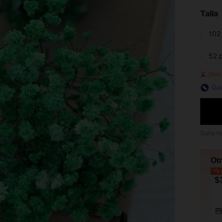
Talla
102
52 
¡Sol
Guí
Gana h
Ot
p
$