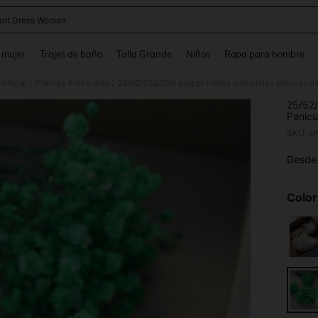
ant Dress Woman
and down arrow keys to navigate search Búsqueda reciente and Busca y Encuentr
 mujer
Trajes de baño
Talla Grande
Niños
Ropa para hombre
tificial
Plantas Artificiales
/
/
25/52/
Panicu
boda, h
SKU: s
manua
Desde
PR
Color