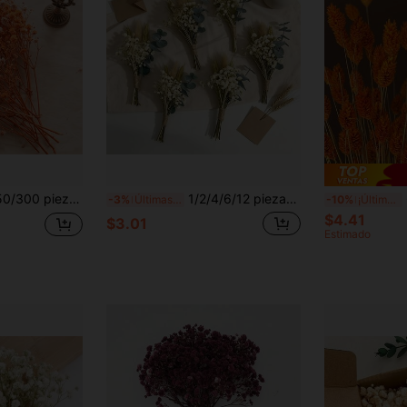
ramos coloridos para accesorios para el cabello, coronas de boda, decoración de mesa, ramos de decoración del hogar
1/2/4/6/12 piezas Ramo floral artificial mini, adecuado para decoración de centro de mesa del hogar, decoración de pastel de fiesta, boutonniere artificial para novio y padrinos
60
-3%
Últimas 10 hrs
-10%
¡Últimos 2 días
$4.41
$3.01
Estimado