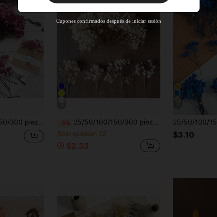
Nuevo usuario
30
%DE
Cupón de producto
Cupones confirmados después de iniciar sesión
DESCUENTO
Por tiempo limitado
Pedidos de +$195
8
7
ccesorios para el cabello, coronas de boda, flores de mesa, decoración del hogar, etc.
25/50/100/150/300 piezas Mini flores artificiales de aliento de bebé blanco marfil y flores de colores mixtos, flores diminutas, adecuadas para manualidades de moldes de resina, accesorios para el cabello, coronas de boda, decoración de mesa y del hogar
-3%
Solo quedan 10
$3.10
$2.33