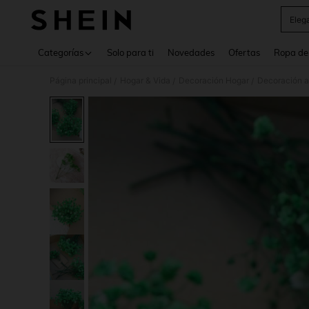
Eleg
Use up 
Categorías
Solo para ti
Novedades
Ofertas
Ropa de
Página principal
Hogar & Vida
Decoración Hogar
Decoración ar
/
/
/