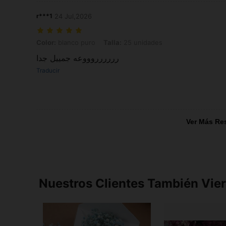
r***1
24 Jul,2026
Color: blanco puro, Talla: 25 unidades
Color:
blanco puro
Talla:
25 unidades
رررررروووعه جمييل جدا
Traducir
Ver Más Re
Nuestros Clientes También Vie