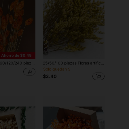
5
Ahorro de $0.49
/120/240 piezas Ramo de flores artificiales de estilo bohemio - Lavanda - Multicolor, Diente de león - Adecuado para decoración del hogar, boda, oficina, cafetería - Regalo para el Día de San Valentín y el Día de la Madre
25/50/100 piezas Flores artificiales blancas secas mini de Gypsophila, decoración de florero de flores de marfil para boda, hogar, oficina, fiesta, jardín, elaboración de tarjetas, manualidades DIY
Solo quedan 9
$3.40