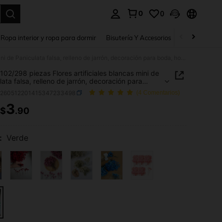
0
0
a. Press Enter to select.
Ropa interior y ropa para dormir
Bisutería Y Accesorios
Zapatos
H
25/52/102/298 piezas Flores artificiales blancas mini de Paniculata falsa, relleno de jarrón, decoración para boda, hogar, oficina, fiesta, elaboración de tarjetas, manualidades DIY
102/298 piezas Flores artificiales blancas mini de
lata falsa, relleno de jarrón, decoración para
ogar, oficina, fiesta, elaboración de tarjetas,
h260512201415347233498
(4 Comentarios)
lidades DIY
3
$
.90
ICE AND AVAILABILITY
:
Verde