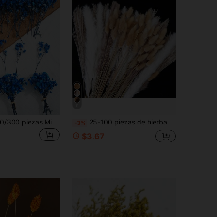
11
25/50/100/150/300 piezas Mini Gipsofilia y otras flores artificiales - Para arte de moldes de resina y manualidades, ramos coloridos para accesorios para el cabello, coronas de boda, flores de mesa, decoración del hogar - Para arte de moldes de resina y manualidades, ramos blanco marfil para accesorios para el cabello, coronas de boda, flores de mesa y decoración del hogar.
25-100 piezas de hierba de cola de conejo artificial para decoración primaveral - Estilo bohemio de hierba de junco falsa, adecuada para jarrones, bodas, jardines, Día de San Valentín, decoración del hogar, sala de estar y oficina
-3%
$3.67