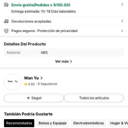
Envío gratis(Pedidos ≥ $150.00)
Entrega estimada:
10-18 Días laborables
Devoluciones aceptadas
Pagos seguros · Protección de privacidad
9 Seguidores
4.92
9 Seguidores
4.92
Detalles Del Producto
9 Seguidores
4.92
Material:
ABS
9 Seguidores
4.92
Ver más
9 Seguidores
4.92
Wan Yu
9 Seguidores
4.92
a***u
seguido
Hace 1 día
9 Seguidores
4.92
Seguir
Todos los artículos
9 Seguidores
4.92
9 Seguidores
4.92
También Podría Gustarte
Recomendados
Bolsos y Equipaje
Electrodomésticos
Hogar & V