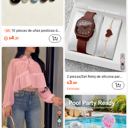
10 piezas de uñas postizas de presión hechas a mano, uñas cuadradas cortas y brillantes, tono café negro y azul claro, estrella pintada a mano, lunares azules y strass brillante, manicura linda y reutilizable para niñas
-2%
4
$
.21
7
2 piezas/Set Reloj de silicona para mujer con esfera cuadrada & Elegante reloj de pulsera de cuarzo + Pulsera con forma de corazón, Moda casual, Regalo para mujeres
3
$
.40
Estimado
8