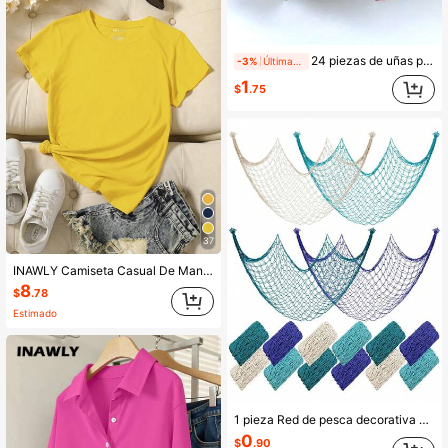
24 piezas de uñas postizas cuadradas de estilo europeo con efecto ojo de gato, unicolor, degradado rosa nude y gris, diseño minimalista versátil, cortas y removibles, adecuadas para uso diario, estudio, trabajo, vacaciones y fiestas de mujeres, incluye herramientas de arte de uñas
-3%
Últimas 5 hrs
1
$
.75
37
INAWLY Camiseta Casual De Manga Corta Con Cuello Redondo De Color Sólido
8
$
.78
Estimado
1 pieza Red de pesca decorativa para fiestas con temática de sirena, pirata, náutica y submarina, fiestas de playa Luau hawaiano y decoración del hogar de verano
0
$
.90