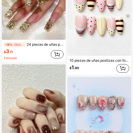
24 piezas de uñas postizas cuadradas largas estilo francés, forma rectangular, decoradas con grandes cristales 3D dorados, diseño de decoración metálica, estilo lujoso Y2K, superficie suave, cobertura completa, adecuadas para el uso diario de mujeres y niñas
-16%
Últimos 1 días
3
$
.11
Estimado
10 piezas de uñas postizas con forma de almendra, base transparente color nude, bloques de color macaron pintados a mano, rayas y lunares, estilo francés dulce, adecuado para vacaciones en la playa, fiestas, uso diario de verano y días festivos, regalo ideal para niñas
1
$
.80