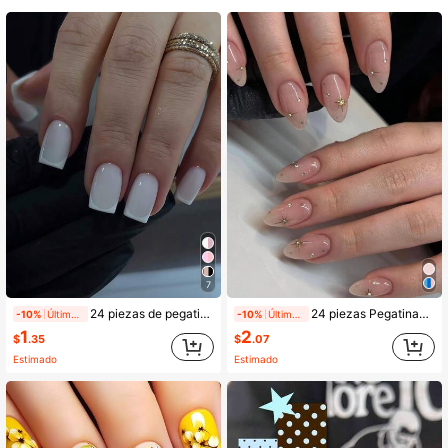
7
24 piezas de pegatinas de uñas cuadradas medianas ¡para actualizar tu look al instante! Pegatinas blancas lechosas, puntas francesas blancas, uñas postizas de cobertura total adecuadas para mujeres y niñas. Incluye 1 hoja de pegatinas adhesivas y 1 lima de uñas mini. Adecuado para otoño/invierno, fiestas, citas y uso diario. Se incluyen uñas postizas de gel de gelatina aleatorias. Suministros para uñas
24 piezas Pegatinas de uñas con strass en forma de estrella almendrada estilo Y2K, Juego perfecto de uñas postizas acrílicas, incluye 1 pieza de gel de gelatina y 1 pieza de lima de uñas
-10%
Últimos 1 días
-10%
Últimos 1 días
1
2
$
.35
$
.07
Estimado
Estimado