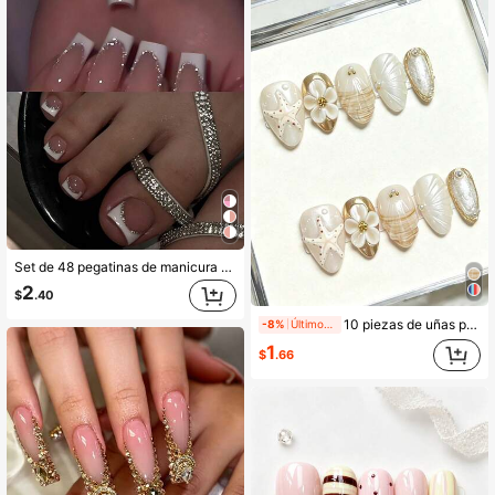
Set de 48 pegatinas de manicura francesa, que incluye 24 pegatinas de uñas cuadradas de longitud media y 24 pegatinas para uñas de los pies, estilo francés plateado brillante y blanco, set de uñas postizas cortas de cobertura total brillante, que incluye 2 piezas de gel de gelatina y 1 lima de uñas, adecuado para uso diario de uñas postizas y pegatinas de manicura francesa, adecuado para uso diario de mujeres y niñas
2
$
.40
10 piezas de uñas postizas de estilo minimalista elegante Ins, versátiles para uso diario, con marco dorado, textura de arena dorada pintada a mano, efecto 3D en relieve, diseños de estrella de mar, flor, gota de agua larga y almendra corta, puntas de uñas artísticas en color blanco y dorado
-8%
Últimos 1 días
1
$
.66