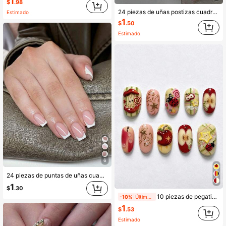
1
$
.98
24 piezas de uñas postizas cuadradas largas y elegantes de estilo minimalista, con diseño francés rosa y decoración de moño rosa, incluye lima de uñas y gel de gelatina, adecuado para fiestas, citas y uso diario
Estimado
1
$
.50
Estimado
6
24 piezas de puntas de uñas cuadradas blancas de estilo francés minimalista y simple, adecuadas para uso diario y fiestas
1
$
.30
10 piezas de pegatinas de uñas acrílicas 3D vintage y divertidas, con patrones de manzana, mariquita y estrella, uñas ovaladas cortas de presión, adecuadas para que niñas y mujeres las usen en parques de atracciones, picnics y fiestas
-10%
Últimos 1 días
1
$
.53
Estimado