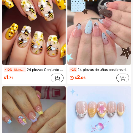
24 piezas Conjunto de uñas postizas largas en forma de ataúd con diseño floral y de abeja, adecuado para fiestas, bodas o uso diario. Suministros para uñas
24 piezas de uñas postizas de acrílico estilo francés minimalista Y2K con degradado azul claro y marrón, patrón de lunares y estrellas, perfectas para niñas y mujeres dulces, uso diario, fiestas festivas, té de la tarde y diversas ocasiones, suministros de arte de uñas
-10%
Últimos 1 días
-2%
1
2
$
.71
$
.06