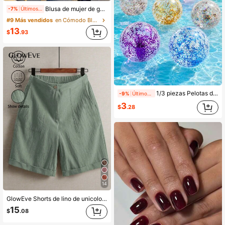
Blusa de mujer de gasa rosa con volantes en el bajo, top semitransparente con cuello de camisa, camisa holgada con lazo en la solapa y mangas farol, elegante y sexy, sin estiramiento, ajuste holgado, camisa casual, bajo ondulado, adecuada para uso diario, citas, viajes, vacaciones, primavera, verano, otoño
-7%
Últimos 1 días
#9 Más vendidos
en Cómodo Blusas De Mujer
13
$
.93
1/3 piezas Pelotas de playa inflables y luminosas de colores, adecuadas para decoración de fiestas en el hogar y piscina
-9%
Últimos 1 días
3
$
.28
14
GlowEve Shorts de lino de unicolor versátiles y casuales para mujer
15
$
.08