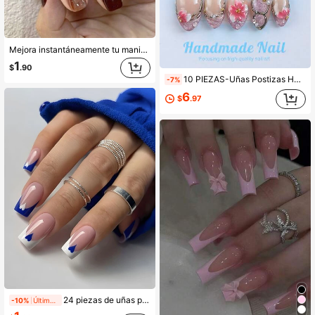
Mejora instantáneamente tu manicura - Un set de 30 pegatinas de uñas en forma de ataúd cortas, que incluyen colores contrastantes, degradados y diseños con brillo, combinando estilos europeos y americanos, con 1 frasco de gel de gelatina y 1 lima de uñas incluidos. Adecuado para fiestas, galas, uso diario y ocasiones casuales. Removible y reutilizable. Uñas y suministros para uñas
1
$
.90
10 PIEZAS-Uñas Postizas Hechas a Mano, Forma de Almendra Corta, Uñas Falsas, Estilo Y2K, Resistentes, Reutilizables, Púrpura, Combinadas con Estilo Francés, Diseño 3D, Adecuadas para Uso Diario, Fiestas, Vacaciones y También el Mejor Regalo Festivo para Niñas y Mujeres.
-7%
6
$
.97
24 piezas de uñas postizas cuadradas y cortas, diseño minimalista de corazón francés azul, adecuadas para fiestas de moda y uso diario, suministros de arte de uñas
-10%
Últimos 1 días