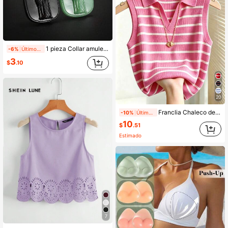
1 pieza Collar amuleto de San Benito tallado vintage, adecuado para hombres y mujeres, colgante religioso de jade falso y obsidiana negra con cadena de cuentas, joyería de amuleto de oración espiritual cristiana católica, regalo
-6%
Últimos 1 días
3
$
.10
20
Franclia Chaleco de punto a rayas con solapa, casual, elegante e intelectual para mujer
-10%
Últimos 1 días
10
$
.51
Estimado
7