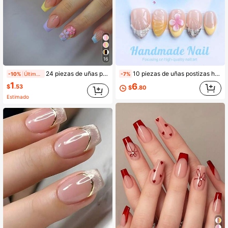
16
24 piezas de uñas postizas rectangulares desechables, estilo francés lindo en azul, rosa y amarillo con flores rosas elegantes, flores en rosa, azul, amarillo y naranja, color macaron, nuevas para primavera y verano, cobertura completa, uñas artificiales para mujeres y niñas, incluye 1 pieza de pegamento de gelatina y 1 pieza de mini lima de uñas
10 piezas de uñas postizas hechas a mano, forma de almendra corta, uñas falsas, estilo Y2K, resistentes, reutilizables, amarillas, combinadas con estilo francés, diseño 3D, adecuadas para uso diario, fiestas, vacaciones y también el mejor regalo festivo para niñas y mujeres.
-10%
Últimos 1 días
-7%
1
6
$
.53
$
.80
Estimado