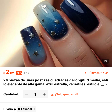
1/7
2
-8%
¡Últimos 2 días
$
.02
$2.20
24 piezas de uñas postizas cuadradas de longitud media, esti
lo elegante de alta gama, azul estrella, versátiles, estilo e
uropeo & americano, fáciles de aplicar, duraderas, inofen
sivas para las uñas naturales, reutilizables
Cantidad:
¡Solo quedan 4!
Envío a
Ecuador