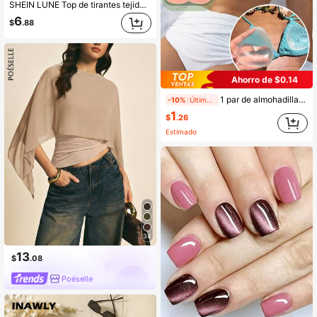
SHEIN LUNE Top de tirantes tejido liso, casual y de moda para uso diario
6
$
.88
Ahorro de $0.14
1 par de almohadillas de sujetador transparentes de silicona, copas de sujetador suaves reutilizables, realzan el busto, adecuadas para sujetadores, trajes de baño, bikinis, ayudan a levantar y dar volumen al busto, material de silicona lavable, accesorios de sujetador, adecuados para vestidos de noche y atuendos de fiesta (20 piezas de cubiertas de pezones de tela no tejida)
-10%
Últimos 1 días
1
$
.26
Estimado
34
13
$
.08
Poéselle