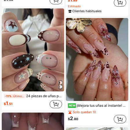
$
.89
Estimado
Clientes habituales
24 piezas de uñas postizas cortas ovaladas estilo Y2K con estrellas y lunares, diseño francés en crema, amarillo, azul y marrón, cobertura completa, incluye 1 pieza de pegamento de gelatina y 1 lima de uñas, perfectas para uso diario de mujeres y niñas, fiestas festivas, otoño e invierno, esencial para arte de uñas
-11%
Últimos 1 días
1
$
.51
¡Mejora tus uñas al instante! 24 piezas de uñas postizas de cobertura completa con forma de almendra francesa, degradado marrón claro vintage, diseño de gota de agua, lunares 3D glamorosos, flores y decoración de cuentas doradas, con pegamento de gelatina y lima de uñas, adecuadas para niñas y mujeres para uso diario, trabajo, fiesta, regreso a la escuela, otoño/invierno, suministros de arte de uñas
NEW
Solo quedan 10
2
$
.80