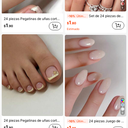
8
Set de 24 piezas de uñas postizas de acrílico para el Día de San Valentín, forma cuadrada mediana francesa, uñas artificiales con corazón rojo Y2K, adecuado para salones de uñas, uso diario de adolescentes y mujeres y fiestas festivas, set de regalo
-10%
Últimos 1 días
24 piezas Pegatinas de uñas cortas cuadradas, color base nude con puntas de purpurina y líneas doradas, calidad de salón, fáciles de aplicar, el set incluye 1 botella de pegamento para uñas y 1 lima de uñas, perfecto para la oficina y la noche de cita. Productos de cuidado de uñas
1
$
.80
1
$
.90
Estimado
9
24 piezas Pegatinas de uñas cortas cuadradas con patrón de estrella de mar de metal minimalista y elegante, estilo diario de primavera/verano, incluye 1 hoja adhesiva y 1 tira de pegamento de gelatina aleatoria, adecuado para uñas de mujeres y niñas
24 piezas Juego de pegatinas de uñas blancas brillantes ovaladas y cortas, de material acrílico, tamaño corto que se ajusta perfectamente a las uñas postizas, incluye: 1 pieza de gel de gelatina y 1 pieza de lima de uñas
-10%
Últimos 1 días
1
1
$
.90