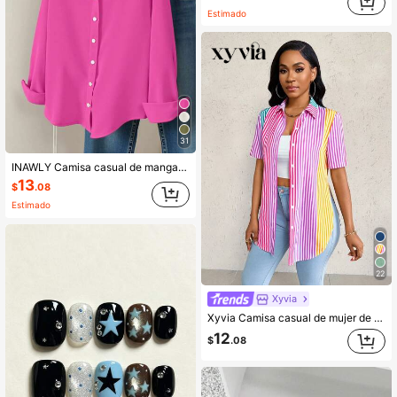
Estimado
31
INAWLY Camisa casual de manga larga con botones delanteros de unicolor para mujer
13
$
.08
Estimado
22
Xyvia
Xyvia Camisa casual de mujer de manga corta con botones y rayas de colores
12
$
.08