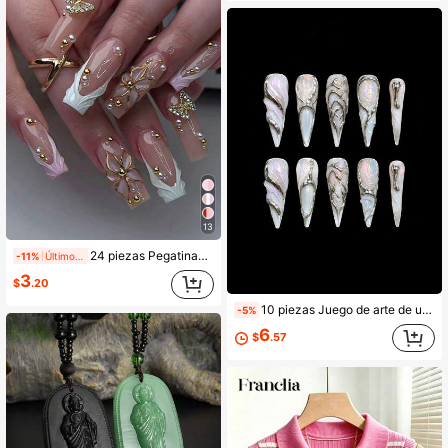
13
24 piezas Pegatinas de uñas 3D cuadradas largas con decoración de perlas, sensibles a la presión, diseños florales y de manicura francesa, ajuste perfecto para las puntas de los dedos. El set incluye: 1 pieza de gel de gelatina y 1 pieza de lima de uñas. Pegatinas de uñas brillantes para el verano, adecuadas para el trabajo diario y las ocasiones de fiesta de las mujeres. Uñas postizas
-11%
Últimos 1 días
3
$
.20
10 piezas Juego de arte de uñas hecho a mano blanco, arte de uñas hecho a mano, arte de uñas vintage, arte de uñas estilo Y2K, arte de uñas portátil, arte de uñas de Halloween, arte de uñas de verano, arte de uñas, regalo para mujeres, adecuado para niñas y mujeres para fiestas y uso diario
-5%
6
$
.57