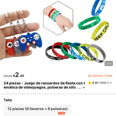
1/13
2
¡Últimos 3 días
$
.40
Desde
24 piezas - Juego de recuerdos de fiesta con t
4.91
(
100+
)
emática de videojuegos, pulseras de silic
ona con temática de videojuegos, llaveros
con forma de control de juego, adecuado para
baby shower, fiesta de cumpleaños, fiesta con
Talla
temática de videojuegos, para niños y niñas, s
e puede usar como regalos de cumpleaños o c
12 piezas (6 llaveros + 6 pulseras)
omo relleno de bolsas de recuerdos de fiesta.
9 left