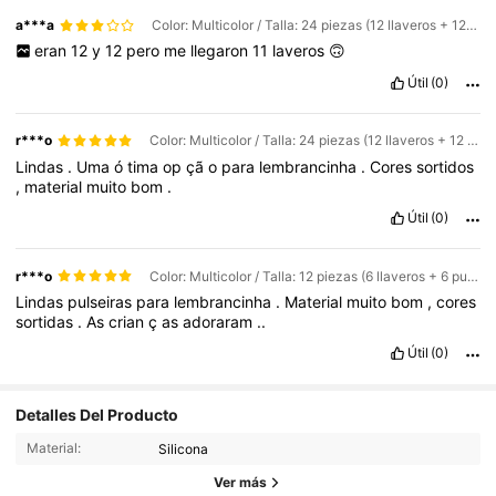
a***a
Color: Multicolor / Talla: 24 piezas (12 llaveros + 12 pulseras)
eran
12
y
12
pero
me
llegaron
11
laveros
🙃
Útil
(0)
r***o
Color: Multicolor / Talla: 24 piezas (12 llaveros + 12 pulseras)
Lindas
.
Uma
ó
tima
op
çã
o
para
lembrancinha
.
Cores
sortidos
,
material
muito
bom
.
Útil
(0)
r***o
Color: Multicolor / Talla: 12 piezas (6 llaveros + 6 pulseras)
Lindas
pulseiras
para
lembrancinha
.
Material
muito
bom
,
cores
sortidas
.
As
crian
ç
as
adoraram
..
Útil
(0)
Detalles Del Producto
14K Seguidores
4.83
Material:
Silicona
14K Seguidores
4.83
Ver más
14K Seguidores
4.83