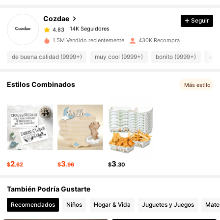
14K Seguidores
4.83
Cozdae
Seguir
14K Seguidores
4.83
1.5M Vendido recientemente
430K Recompra
14K Seguidores
4.83
de buena calidad (9999+)
muy cool (9999+)
bonito (9999+)
com
14K Seguidores
4.83
14K Seguidores
4.83
Estilos Combinados
Más estilo
14K Seguidores
4.83
14K Seguidores
4.83
14K Seguidores
4.83
2
3
3
$
.62
$
.96
$
.30
También Podría Gustarte
Recomendados
Niños
Hogar & Vida
Juguetes y Juegos
Mater