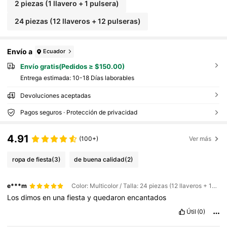
2 piezas (1 llavero + 1 pulsera)
24 piezas (12 llaveros + 12 pulseras)
Envío a
Ecuador
Envío gratis(Pedidos ≥ $150.00)
Entrega estimada:
10-18 Días laborables
Devoluciones aceptadas
Pagos seguros · Protección de privacidad
4.91
(100+)
Ver más
ropa de fiesta
(3)
de buena calidad
(2)
e***m
Color: Multicolor / Talla: 24 piezas (12 llaveros + 12 pulseras)
Los
dimos
en
una
fiesta
y
quedaron
encantados
Útil
(0)