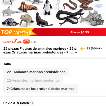
1/14
Ahorra $0.55
7
-7%
$
.25
$7.80
Desde
22 piezas Figuras de animales marinos - 22 pi
4.93
(
100+
)
ezas Criaturas marinas prehistóricas - 7
piezas Peces de aguas profundas, juguet
es realistas de mini criaturas marinas increíbl
es pintadas a mano para niños, incluyendo tib
Talla
urones, ballenas, delfines, pingüinos, morsa
s, leones marinos, sardinas, estrellas de mar,
22- Animales marinos prehistóricos
mantarrayas, manatíes y talla grande figuras
de animales marinos. Excelentes para decora
22-Animales marinos modernos
r pasteles de cumpleaños, proyectos escolare
s, regalos de navidad y talla grande.
7-Criaturas de las profundidades marinas
Envío a
Ecuador