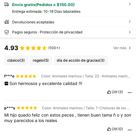
Envío gratis(Pedidos ≥ $150.00)
Entrega estimada:
10-18 Días laborables
Devoluciones aceptadas
Pagos seguros · Protección de privacidad
4.93
(100+)
Ver más
clásico
(3)
regalo
(5)
día de acción de gracias
(3)
f***o
Color: Animales marinos / Talla: 22- Animales marinos prehistóricos
Son
hermosos
y
excelente
calidad
!!!
Útil
(3)
p***s
Color: Animales marinos / Talla: 7-Criaturas de las profundidades marinas
Mi
hijo
quedo
feliz
con
estos
peces
,
tienen
buen
tama
ñ
o
y
son
muy
parecidos
a
los
reales
Útil
(0)