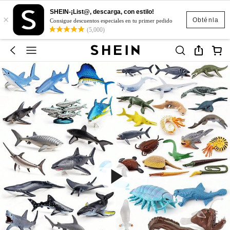
SHEIN-¡List@, descarga, con estilo!
×
Obténla
Consigue descuentos especiales en tu primer pedido
(5,000)