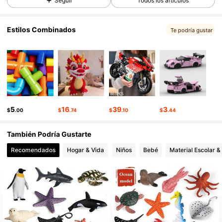
Seguir
Todos los artículos
423 Seguidores
4.88
Estilos Combinados
Te podría gustar
423 Seguidores
4.88
423 Seguidores
4.88
423 Seguidores
4.88
5
16
39
3
$
.00
$
.74
$
.10
$
.44
También Podría Gustarte
Recomendados
Hogar & Vida
Niños
Bebé
Material Escolar &