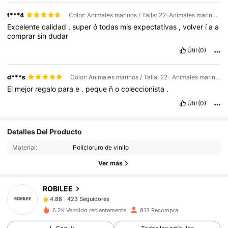
f***4
Color: Animales marinos / Talla: 22-Animales marinos modernos
Excelente
calidad
,
super
ó
todas
mis
expectativas
,
volver
í
a
a
comprar
sin
dudar
Útil
(0)
d***s
Color: Animales marinos / Talla: 22- Animales marinos prehistóricos
El
mejor
regalo
para
e
.
peque
ñ
o
coleccionista
.
Útil
(0)
423 Seguidores
4.88
Detalles Del Producto
423 Seguidores
4.88
Material:
Policloruro de vinilo
423 Seguidores
4.88
Ver más
423 Seguidores
4.88
ROBILEE
423 Seguidores
4.88
b***y
seguido
Hace 1 día
423 Seguidores
4.88
6.2K Vendido recientemente
813 Recompra
423 Seguidores
4.88