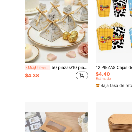
50 piezas/10 piezas Cajas de regalo de dulces con diseño de mármol europeo triangular y lámina de oro, cajas de recuerdos de boda con patrón de diamante, cinta de seda y etiqueta, cajas de embalaje de decoración de boda, adecuadas para recepción de boda, Día de San Valentín, compromiso y fiesta de aniversario, cajas de postres románticos
-3%
¡Últimos 3 días
$4.40
$4.38
Estimado
Baja tasa de ret