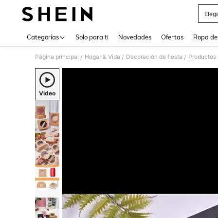
Eleg
Use up 
Categorías
Solo para ti
Novedades
Ofertas
Ropa de
Página principal
Hogar & Vida
Decoración de fiesta
Productos 
/
/
/
Video