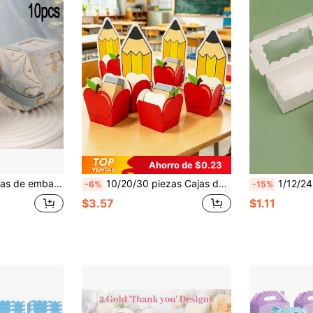
Ahorro de $0.23
de obsequios, adecuadas para bodas, cumpleaños, festivales, tiendas de dulces
10/20/30 piezas Cajas de regalo con forma de manzana roja con 10/20/30 piezas Tarjetas de lápiz Diseño de lápiz de manzana de dibujos animados Caja de regalo Cajas de recuerdos para fiestas Primer día de escuela Caja de embalaje de regalo de papel para cumpleaños Decoraciones de fiesta de regreso a la escuela Regalos para maestros de graduación
1/12/24 piezas Cajas de almacenamiento de regalos cuadradas con tapas, para bod
-6%
-15%
$3.57
$1.11