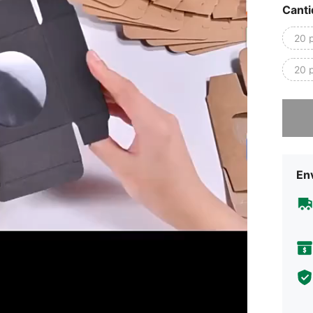
Canti
20 
20 p
Lo sent
Env