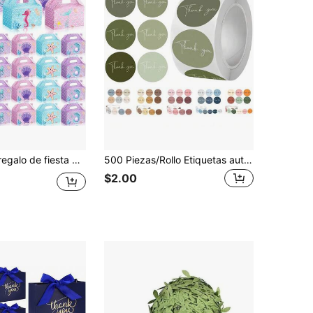
regalo con asa, bolsa de regalo con conchas y perlas falsas para el suministro de la fiesta de cumpleaños de sirena submarina
500 Piezas/Rollo Etiquetas autoadhesivas de agradecimiento con estilo bohemio, etiquetas circulares selladas, adecuadas para negocios, bodas, cumpleaños, suministros para fiestas de ducha y envoltura de regalos
$2.00