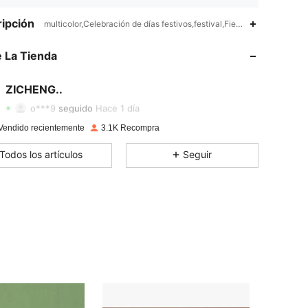
4.86
90
557
ipción
multicolor,Celebración de días festivos,festival,Fiesta de Cumpleaño
4.86
90
557
 La Tienda
4.86
90
557
4.86
90
557
ZICHENG..
4.86
90
557
Calificación
Artículos
Seguidores
o***9
seguido
Hace 1 día
4.86
90
557
Vendido recientemente
3.1K Recompra
4.86
90
557
Todos los artículos
Seguir
4.86
90
557
4.86
90
557
4.86
90
557