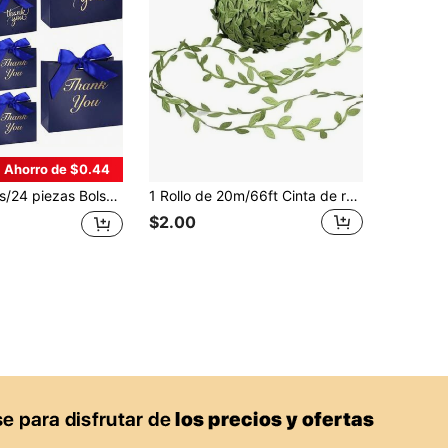
Ahorro de $0.44
zos, perfectas para fiestas, cumpleaños, favores de boda y despedida de soltera, regalos para invitados de boda, cajas de regalo, decoración para recepción de bodas, regreso a la escuela, Día de San Valentín
1 Rollo de 20m/66ft Cinta de regalo con hojas de sauce verde oliva, cinta de regalo para el Día de la Madre, accesorio de decoración de corona, material DIY para corona, decoración de iluminación, decoración de boda
$2.00