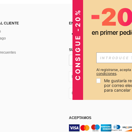
CONSIGUE -20%
AL CLIENTE
ENCUÉNTRANOS EN
s
Pago
SUSCRÍBETE PARA RECIBIR OFERTA
recuentes
Al registrarse, acept
condiciones
.
EC + 593
Me gustaría re
por correo el
para cancelar 
EC + 593
ACEPTAMOS