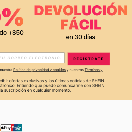
APP
S EXCLUSIVAS, PROMOCIONES Y NOTICIAS DE SHEIN
REGÍSTRATE
Suscribir
a nuestra
Política de privacidad y cookies
y nuestros
Términos y
Suscribirte
cibir ofertas exclusivas y las últimas noticias de SHEIN 
ectrónico. Entiendo que puedo comunicarme con SHEIN 
la suscripción en cualquier momento.
Suscribir