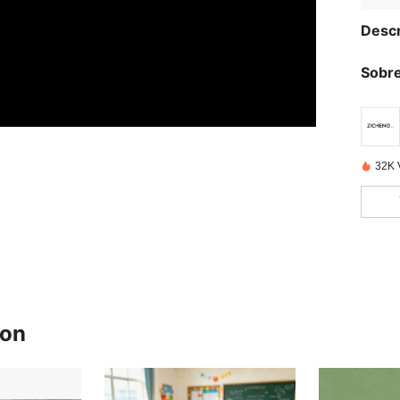
Descr
Sobre
32K 
ron