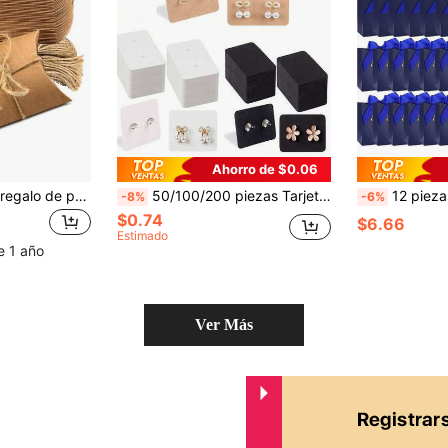
Ahorro de $0.06
50 piezas Caja de regalo de papel kraft en forma de almohada plegable con 20 metros de cuerda de yute para contenedores de joyas, bodas, cumpleaños y fiestas
50/100/200 piezas Tarjetas de exhibición de aretes, Tarjetas de empaque de regalo
12 piezas/24 piezas Bolsas de regalo pequeñas de 4.5"X1.8"X3.9" para agradecer, mini bolsas de dulces con la
-8%
-6%
$0.74
$6.66
Estimado
e 1 año
Ver Más