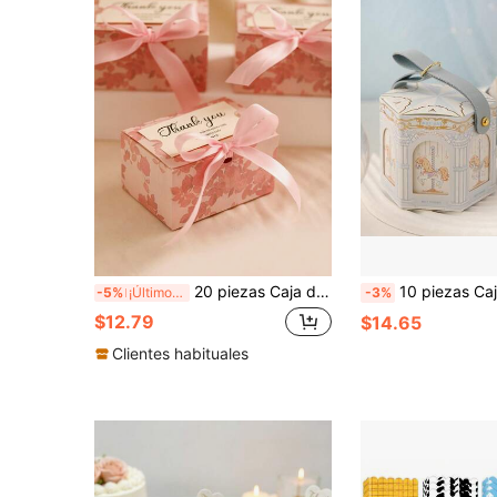
20 piezas Caja de regalo de boda en blanco DIY con cinta & tarjetas, perfecta para regalos de fiesta de cumpleaños, manualidades DIY & exhibiciones elegantes de boda, Día de San Valentín, cajas de regalo
10 piezas Cajas de embalaje de caramelos con diseño de carrusel, cajas de regalo, cajas 
-5%
¡Últimos 3 días
-3%
$12.79
$14.65
Clientes habituales