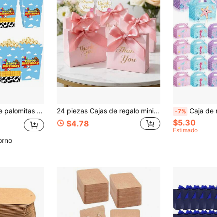
12 PIEZAS Cajas de palomitas de maíz con diseño de dibujos animados, con una caja de aperitivos con patrón de vaca, una caja de palomitas de maíz con globo de vaca con cielo azul y nubes blancas, inspirado en suministros para fiestas de historias, adecuado para decoración de fiesta de cumpleaños
24 piezas Cajas de regalo mini elegantes con moño, cajas de dulces mini, adecuadas para fiestas, cumpleaños, regalos de boda para la novia/invitados, revelación de género, graduación, cajas de regalo, decoración de boda, vuelta al colegio, Día de San Valentín
Caja de regalo de fiesta de sirena 6/12/18/24/30/36 Piezas. Caja de 
-7%
$5.30
$4.78
Estimado
orno