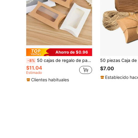
Ahorro de $0.96
50 cajas de regalo de papel kraft con ventana, adecuadas para caramelos, joyas, fiestas, bodas, cumpleaños, Navidad, Halloween (negro, blanco, marrón)
-8%
$11.04
$7.00
Estimado
Establecido hac
Clientes habituales