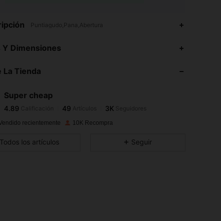
ipción
Puntiagudo,Pana,Abertura
4.89
49
3K
s Y Dimensiones
4.89
49
3K
 La Tienda
4.89
49
3K
4.89
49
3K
Super cheap
4.89
49
3K
Calificación
Artículos
Seguidores
n***9
seguido
Hace 1 día
4.89
49
3K
Vendido recientemente
10K Recompra
4.89
49
3K
Todos los artículos
Seguir
4.89
49
3K
4.89
49
3K
4.89
49
3K