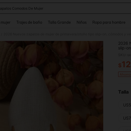
apatos Comodos De Mujer
and down arrow keys to navigate search Búsqueda reciente and Busca y Encuentr
 mujer
Trajes de baño
Talla Grande
Niños
Ropa para hombre
/
2026 N
slip-o
mujer,
SKU: s
zapato
estudi
12
$
PR
Ahorro
Talla
US5
US7