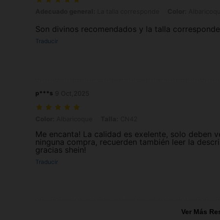
Adecuado general: La talla corresponde, Color: Albaricoque, Talla:
Adecuado general:
La talla corresponde
Color:
Albaricoq
Son divinos recomendados y la talla corresponde
Traducir
p***s
9 Oct,2025
Color: Albaricoque, Talla: CN42
Color:
Albaricoque
Talla:
CN42
Me encanta! La calidad es exelente, solo deben ve
ninguna compra, recuerden también leer la descri
gracias shein!
Traducir
Ver Más Re