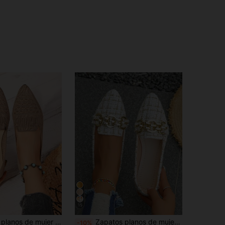
15
e unicolor bohemio, lindos, de moda casual y cómodos, mocasines acanalados planos adecuados para vacaciones, fiestas, hogar, oficina, exteriores y todas las estaciones
Zapatos planos de mujer con punta puntiaguda y vamp bajo, estampado colorido, nuevos para otoño, para exterior, uso diario y conducir, mocasines de moda de tela con suela blanda, zapatos de trabajo, zapatos de conducir, cómodos y versátiles, combinan con faldas, tipo slip-on, parte superior con estampado aleatorio, fáciles de poner, elegantes, ligeros y transpirables, zapatos de oficina, regalo para el Día de la Madre, para todas las estaciones, Ramadán, Eid Al-Adha
-10%