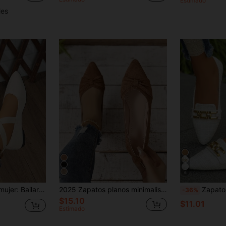
Estimado
les
6
 bailarinas con banda elástica cruzada, bailarinas de bajo empeine, bailarinas con estampado de leopardo. Adecuados para fiestas, escuela, uso diario, fitness al aire libre, senderismo.
2025 Zapatos planos minimalistas de mujer color marrón con puntera plisada, estilo elegante, para uso en exteriores en verano,
Zapatos planos de mujer talla grande 36-45 con lazo plateado y punta puntiaguda, estilo dul
-36%
$15.10
$11.01
Estimado