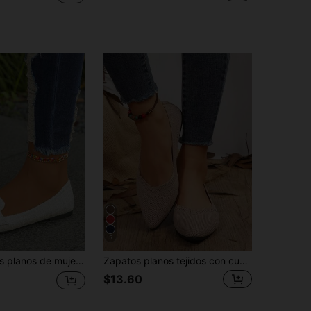
5
ce y de moda, ligeros, cómodos y antideslizantes, con vamp bajo, parte superior con estampado aleatorio, elegantes zapatos casuales para primavera, verano, otoño e invierno, regalo del Día de la Madre, Ramadán
Zapatos planos tejidos con cuentas para mujer, de punta redonda, estilo casual slip-on, respirables de unicolor para primavera
$13.60