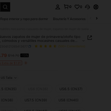
0
0
a. Press Enter to select.
Ropa interior y ropa para dormir
Bisutería Y Accesorios
Zapatos
H
2026 Nuevos zapatos de mujer de primavera/otoño tipo slip-on, cómodos y versátiles mocasines casuales de mujer, zapatos de mujer de suela blanda para exteriores, zapatos de trabajo para damas, zapatos para estudiantes universitarias
uevos zapatos de mujer de primavera/otoño tipo
n, cómodos y versátiles mocasines casuales de
 zapatos de mujer de suela blanda para exteriores,
x2306121265413677
(500+ Comentarios)
s de trabajo para damas, zapatos para
antes universitarias
.79
$14.70
-13%
ICE AND AVAILABILITY
s Extra de $1.91
US Talla
.5 (CN35)
US6 (CN36)
US6.5 (CN37)
 (CN38)
US7.5 (CN39)
US8 (CN40)