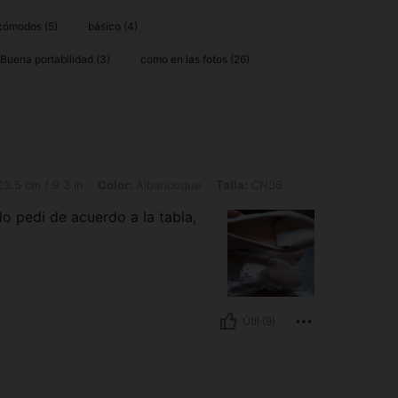
 cómodos (5)
básico (4)
Buena portabilidad (3)
como en las fotos (26)
.3 in, Color: Albaricoque, Talla: CN36
3.5 cm / 9.3 in
Color:
Albaricoque
Talla:
CN36
lo pedi de acuerdo a la tabla,
Útil (9)