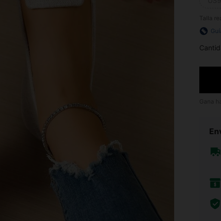
US9
Talla re
Guí
Cantid
Gana h
Env