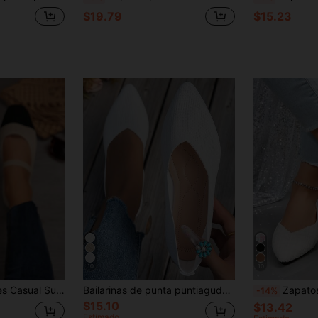
$19.79
$15.23
10
10
2025 Otoño Mujeres Casual Suela Suave Punta Cuadrada Banda Elástica Patchwork Zapatos Planos, Adecuado para Uso Interior y Exterior, Bailarinas
Bailarinas de punta puntiaguda de mujer de punto, Mocasines versátiles de unicolor y casual
Zapatos planos de punta puntiaguda de tela marrón & azul de talla grande 35-45, nuevo 
-14%
$15.10
$13.42
Estimado