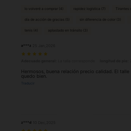
lo volveré a comprar (4)
rapidez logística (7)
Tirantes
día de acción de gracias (5)
sin diferencia de color (3)
tenis (4)
aplastado en tránsito (3)
a***z
25 Jan,2026
Adecuado general: La talla corresponde, longitud de pie: 23.5 cm / 9
Adecuado general:
La talla corresponde
longitud de pie:
2
Hermosos, buena relación precio calidad. El talle 
quedo bien.
Traducir
z***d
10 Dec,2025