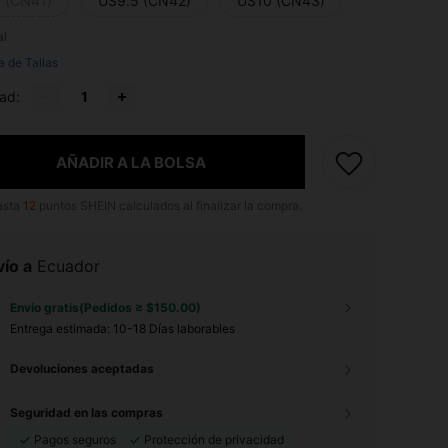
 (CN41)
US9.5 (CN42)
US10 (CN43)
al
a de Tallas
ad:
AÑADIR A LA BOLSA
asta
12
puntos SHEIN calculados al finalizar la compra.
ío a
Ecuador
Envío gratis(Pedidos ≥ $150.00)
Entrega estimada:
10-18 Días laborables
Devoluciones aceptadas
Seguridad en las compras
Pagos seguros
Protección de privacidad