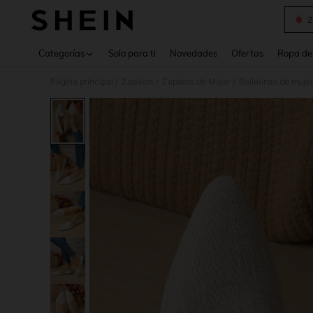
Z
Use up 
Categorías
Solo para ti
Novedades
Ofertas
Ropa de
Página principal
Zapatos
Zapatos de Mujer
Bailarinas de mujer
/
/
/