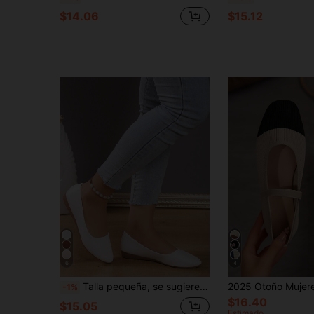
$14.06
$15.12
6
4
Talla pequeña, se sugiere pedir una talla talla grande. Suela blanda, zapatos cómodos de tacón bajo para mujer, nuevo estilo de verano de slip-on de bajo empeine, no cansa, zapatos de madre, zapatos de bajo empeine de talla grande, talla 35-43
-1%
$16.40
$15.05
Estimado