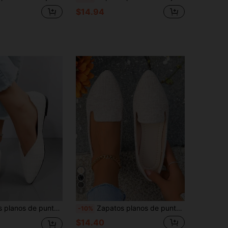
$14.94
6
estilo de primavera/otoño, vamp bajo sin cordones, uso diario elegante, cómodos zapatos de ballet para mujer, suela blanda zapatos planos minimalistas para todas las estaciones, Ramadán
Zapatos planos de punta puntiaguda con hilo negro y dorado de talla grande 35-45, para uso diario en primavera, verano y otoño, zapatos planos versátiles, cómodos y ligeros para mujer, zapatos elegantes para mujer, zapatos planos de punta puntiaguda, zapatos cómodos para mujer, regalo del Día de la Madre, regalos para la madre, zapatos de verano, zapatos para todas las estaciones, Ramadán, Eid Al-Adha
-10%
$14.40