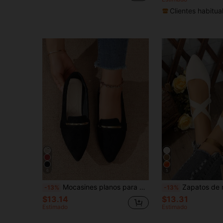
Clientes habitua
6
5
Mocasines planos para mujer con decoración de barra de metal en la punta, elegantes, de gamuza, cómodos y de fácil deslizamiento para la oficina, uso casual diario
Zapatos de mujer: Bailarinas de punta negras clásicas de moda, zapatos planos antideslizantes para exterior, zapatillas planas de punta, mocasines, bailarinas, bailarinas con lentejuelas y brillo,
-13%
-13%
$13.14
$13.31
Estimado
Estimado