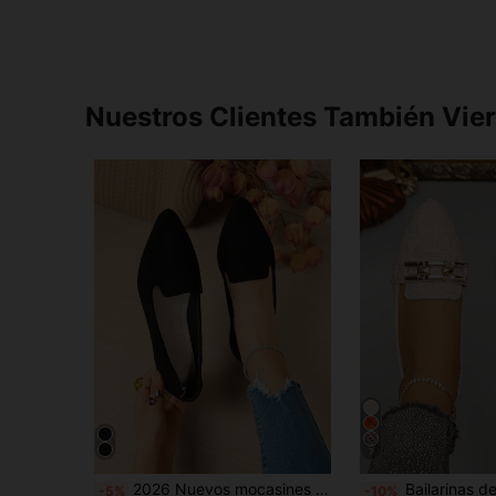
Nuestros Clientes También Vie
7
2026 Nuevos mocasines planos de primavera/otoño, zapatos planos de mujer de slip-on, zapatos casuales versátiles de moda para mujer, zapatos de mujer de bajo empeine, zapatos de mujer para todas las estaciones, zapatos de trabajo al aire libre, mocasines planos de mujer, zapatos de mujer para estudiantes universitarios
Bailarinas de punta puntiaguda para mujer talla grande 35-45, para uso diario al aire libre, nuevas para otoño, con d
-5%
-10%