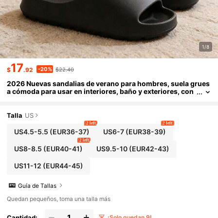
1/8
17
-20%
$
.92
$22.40
2026 Nuevas sandalias de verano para hombres, suela grues
a cómoda para usar en interiores, baño y exteriores, con
diseño antideslizante
Talla
US
2 left
2 left
US4.5-5.5
(EUR36-37)
US6-7
(EUR38-39)
2 left
US8-8.5
(EUR40-41)
US9.5-10
(EUR42-43)
US11-12
(EUR44-45)
Guía de Tallas
Quedan pequeños, toma una talla más
Cantidad:
¡Solo quedan 9!