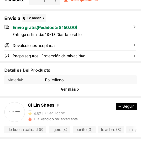
Envío a
Ecuador
Envío gratis(Pedidos ≥ $150.00)
Entrega estimada:
10-18 Días laborables
Devoluciones aceptadas
Pagos seguros · Protección de privacidad
7 Seguidores
4.67
Detalles Del Producto
7 Seguidores
4.67
Material:
Polietileno
7 Seguidores
4.67
Ver más
7 Seguidores
4.67
7 Seguidores
4.67
Ci Lin Shoes
Seguir
e***b
seguido
Hace 1 día
7 Seguidores
4.67
1.1K Vendido recientemente
7 Seguidores
4.67
de buena calidad (5)
ligero (4)
bonito (3)
lo adoro (3)
muy co