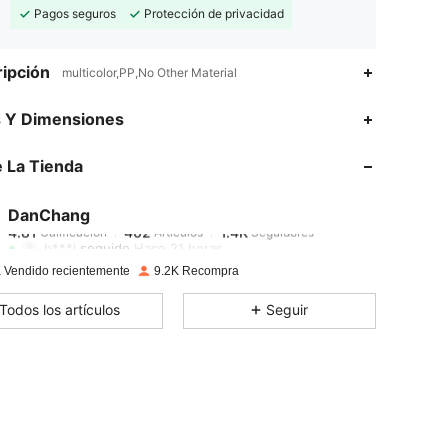
Pagos seguros
Protección de privacidad
ipción
multicolor,PP,No Other Material
s Y Dimensiones
4.81
402
1.4K
 La Tienda
4.81
402
1.4K
4.81
402
1.4K
DanChang
4.81
402
1.4K
Calificación
Artículos
Seguidores
h***j
seguido
Hace 21 horas
4.81
402
1.4K
 Vendido recientemente
9.2K Recompra
4.81
402
1.4K
Todos los artículos
Seguir
4.81
402
1.4K
4.81
402
1.4K
4.81
402
1.4K
4.81
402
1.4K