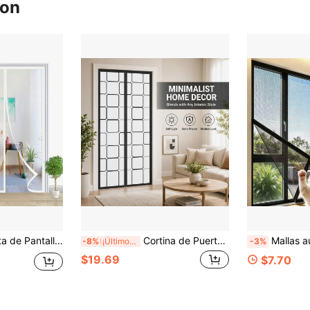
ron
mático, Instalación sin Perforación, Red Colgante Repelente de Insectos Adecuada para Puertas Exteriores, Puertas de Balcón, Entradas de Dormitorio y talla grande, Red de Puerta de Balcón, Pantalla de Puerta Exterior
Cortina de Puerta de Rejilla Magnética, Puerta de Pantalla Aislada con Bloques Magnéticos de Cierre Automático, Cubierta de Puerta Barrera de Aire Frío y Caliente, Cortina de Partición Semitransparente, Diseño de Fondo Pesado, Fácil de Pasar, Adecuada para Habitaciones con Aire Acondicionado, Cocinas, Balcones, Patios, Amigable con Mascotas, Múltiples Tamaños Disponibles
Mallas autoadhesivas negras para ventanas y cortinas, mallas repelentes de mosquitos, mallas de
-8%
¡Últimos 3 días
-3%
$19.69
$7.70