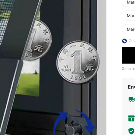
Mar
Mar
Mar
Guí
Gana h
Env