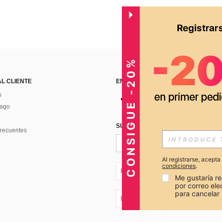
CONSIGUE -20%
AL CLIENTE
ENCUÉNTRANOS EN
s
Pago
SUSCRÍBETE PARA RECIBIR OFERTA
recuentes
Al registrarse, acept
condiciones
.
EC + 593
Me gustaría re
por correo el
para cancelar 
EC + 593