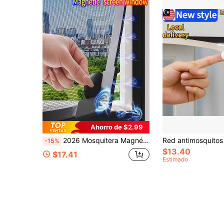
Ahorro de $2.99
2026 Mosquitera Magnética para Ventana DIY, Cortina Transparente Invisible, Protección Personalizada contra Insectos y Moscas, con Hebilla de Bloqueo, Resistente al Viento
-15%
$13.40
$17.41
Estimado