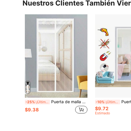
Nuestros Clientes También Vie
Puerta de malla magnética, puerta de malla con cierre magnético - Anti-insectos y transpirable, malla reforzada - Apta para mascotas, adecuada para puerta principal, puerta corrediza
Puerta de Pantalla Magnética/Cortina a Prueba de Mosquitos de Alta Densidad con Cierre Auto
-25%
¡Últimos 2 días
-10%
¡Últimos 3 días
$9.72
$9.38
Estimado