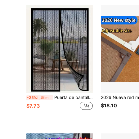
Puerta de pantalla magnética de 80 x 200 cm, malla de alta resistencia, imanes fuertes y gancho y bucle de marco completo, cortina de cierre automático, sin necesidad de perforación, fácil instalación, negro
-25%
¡Últimos 2 días
$18.10
$7.73