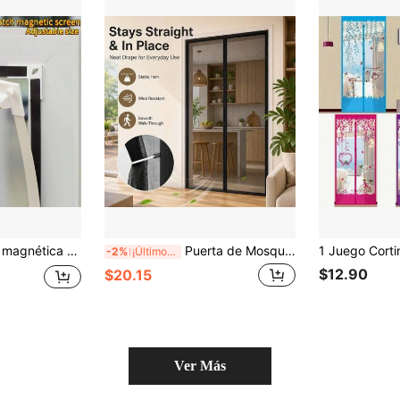
Red antimosquitos magnética DIY, lavable, invisible antiinsectos, red de fibra de poliéster con marco magnético completo
Puerta de Mosquitera Magnética Negro Puro, Malla Fina de Poliéster, Cierre Automático Magnético, Sin Taladro Instalación Fácil, Resistente a Arañazos y Duradero Apto para Mascotas, Adecuado para Puerta de Entrada del Hogar, Puerta del Balcón, Puerta de la Sala de Estar, Puerta del Dormitorio
-2%
¡Últimos 2 días
$12.90
$20.15
Ver Más