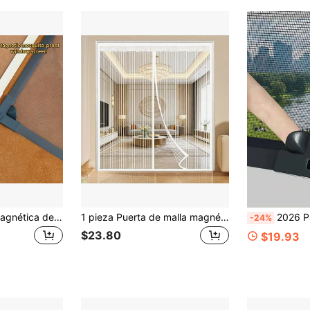
2026 Nueva red magnética desmontable y lavable para ventanas contra mosquitos
1 pieza Puerta de malla magnética extra grande de color blanco, mosquitera de uso doméstico de verano, puerta de pantalla de cierre automático para dormitorio, balcón, cocina, cortina de malla transpirable, cortina de puerta de gasa magnética suave para el verano
2026 Pantalla magnética personalizab
-24%
$23.80
$19.93