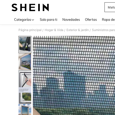
Mall
Use up 
Categorías
Solo para ti
Novedades
Ofertas
Ropa de
Página principal
Hogar & Vida
Exterior & jardín
Suministros para
/
/
/