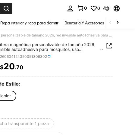
0
0
a. Press Enter to select.
Ropa interior y ropa para dormir
Bisutería Y Accesorios
Zapatos
H
Mosquitera magnética personalizable de tamaño 2026, red invisible autoadhesiva para mosquitos, uso doméstico magnético
tera magnética personalizable de tamaño 2026,
visible autoadhesiva para mosquitos, uso
tico magnético
h260604124350051309302
20
$
.70
ICE AND AVAILABILITY
de Estilo:
icolor
cho transparente 1 pieza