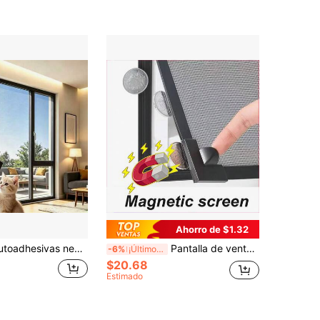
Ahorro de $1.32
 ventana DIY, mallas de ventana a prueba de insectos removibles, mallas de ventana, cubiertas de malla para ventanas, mosquiteras con ventanas. Efectivas para bloquear mosquitos.
Pantalla de ventana magnética DIY para verano, a prueba de moscas y mosquitos, malla invisible
-6%
¡Últimos 3 días
$20.68
Estimado