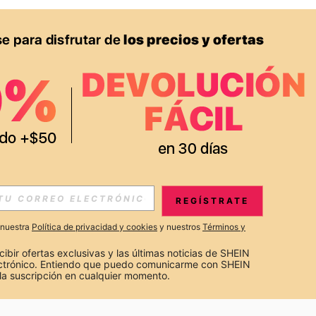
APP
S EXCLUSIVAS, PROMOCIONES Y NOTICIAS DE SHEIN
REGÍSTRATE
Suscribir
a nuestra
Política de privacidad y cookies
y nuestros
Términos y
Suscribirte
cibir ofertas exclusivas y las últimas noticias de SHEIN 
ectrónico. Entiendo que puedo comunicarme con SHEIN 
la suscripción en cualquier momento.
Suscribir