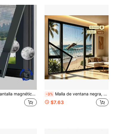
le contra insectos, red mosquitera invisible autoadhesiva, uso doméstico magnético
Malla de ventana negra, malla repelente de mosquitos para ventana, red de ventana, mosquitera, malla repelente de mosquitos para ventana, malla de ventana transpirable para prevenir mosquitos, hecha de material de fibra de vidrio, bloquea eficazmente a los mosquitos.
-3%
$7.63