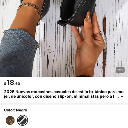
1/11
18
$
.60
2025 Nuevos mocasines casuales de estilo británico para mu
jer, de unicolor, con diseño slip-on, minimalistas pero a l
a moda, planos, cómodos, versátiles y elegantes, adecua
dos para vestidos y pantalones, con suela y material suaves, i
deales para estudiantes y trabajadores de oficina, aptos para
Color: Negro
todas las estaciones