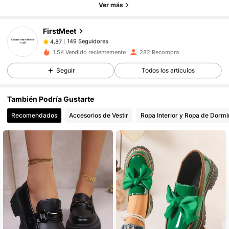
Ver más
149 Seguidores
4.87
149 Seguidores
4.87
FirstMeet
149 Seguidores
4.87
e***4
seguido
Hace 1 día
1.5K Vendido recientemente
282 Recompra
149 Seguidores
4.87
Seguir
Todos los artículos
149 Seguidores
4.87
149 Seguidores
4.87
También Podría Gustarte
149 Seguidores
4.87
Recomendados
Accesorios de Vestir
Ropa Interior y Ropa de Dormi
149 Seguidores
4.87
149 Seguidores
4.87