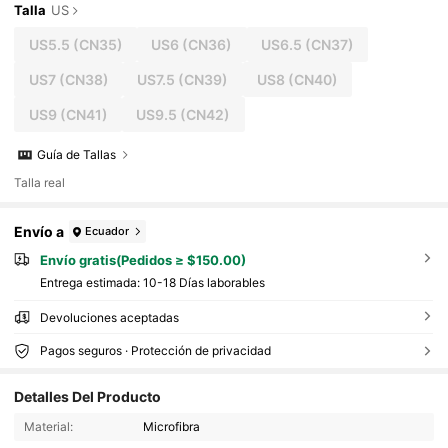
Talla
US
US5.5
(CN35)
US6
(CN36)
US6.5
(CN37)
US7
(CN38)
US7.5
(CN39)
US8
(CN40)
US9
(CN41)
US9.5
(CN42)
Guía de Tallas
Talla real
Envío a
Ecuador
Envío gratis(Pedidos ≥ $150.00)
Entrega estimada:
10-18 Días laborables
Devoluciones aceptadas
Pagos seguros · Protección de privacidad
149 Seguidores
4.87
Detalles Del Producto
149 Seguidores
4.87
Material:
Microfibra