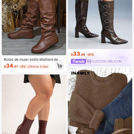
33
$
.66
-41%
Botas de mujer estilo Maillard de ot
CUCCOO GRLICON
oño, moda talla grande, botas altas
34
$
.67
-3%
¡Últimos 3 días
marrones sexy hasta la rodilla