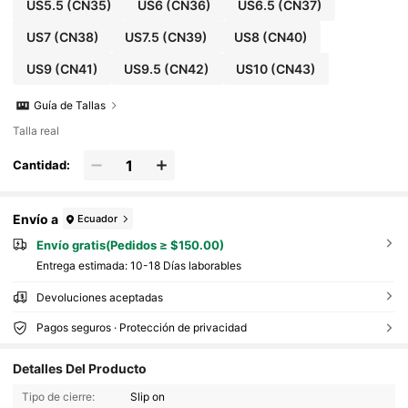
US5.5
(CN35)
US6
(CN36)
US6.5
(CN37)
US7
(CN38)
US7.5
(CN39)
US8
(CN40)
US9
(CN41)
US9.5
(CN42)
US10
(CN43)
Guía de Tallas
Talla real
Cantidad:
Envío a
Ecuador
Envío gratis(Pedidos ≥ $150.00)
Entrega estimada:
10-18 Días laborables
Devoluciones aceptadas
Pagos seguros · Protección de privacidad
3.7K Seguidores
4.86
Detalles Del Producto
3.7K Seguidores
4.86
Tipo de cierre:
Slip on