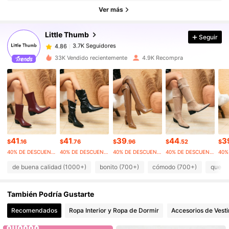
3.7K Seguidores
4.86
Ver más
3.7K Seguidores
4.86
Little Thumb
Seguir
3.7K Seguidores
4.86
m***1
seguido
Hace 1 día
3.7K Seguidores
4.86
33K Vendido recientemente
4.9K Recompra
3.7K Seguidores
4.86
3.7K Seguidores
4.86
3.7K Seguidores
4.86
3.7K Seguidores
4.86
3.7K Seguidores
4.86
41
41
39
44
3
$
.16
$
.76
$
.96
$
.52
$
40% DE DESCUENTO
40% DE DESCUENTO
40% DE DESCUENTO
40% DE DESCUENTO
de buena calidad (1000+)
bonito (700+)
cómodo (700+)
queda
También Podría Gustarte
Recomendados
Ropa Interior y Ropa de Dormir
Accesorios de Vesti