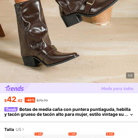
1/5
42
-40%
$
.42
$70.70
Botas de media caña con puntera puntiaguda, hebilla
y tacón grueso de tacón alto para mujer, estilo vintage su
ave de cuero, nueva colección Otoño/Invierno 2025
Talla
US
5 left
5 left
4 left