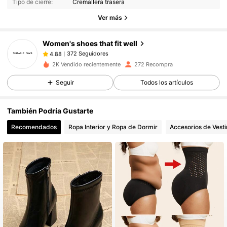
Tipo de cierre:
Cremallera trasera
372 Seguidores
4.88
Ver más
372 Seguidores
4.88
Women's shoes that fit well
372 Seguidores
4.88
l***s
seguido
Hace 1 día
2K Vendido recientemente
272 Recompra
372 Seguidores
4.88
372 Seguidores
4.88
Seguir
Todos los artículos
372 Seguidores
4.88
También Podría Gustarte
372 Seguidores
4.88
Recomendados
Ropa Interior y Ropa de Dormir
Accesorios de Vesti
372 Seguidores
4.88
372 Seguidores
4.88