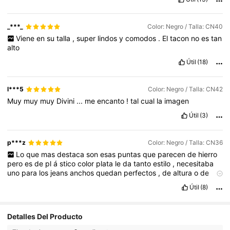
_***_
Color: Negro / Talla: CN40
Viene
en
su
talla
,
super
lindos
y
comodos
.
El
tacon
no
es
tan
alto
Útil
(18)
l***5
Color: Negro / Talla: CN42
Muy
muy
muy
Divini
...
me
encanto
!
tal
cual
la
imagen
Útil
(3)
p***z
Color: Negro / Talla: CN36
Lo
que
mas
destaca
son
esas
puntas
que
parecen
de
hierro
pero
es
de
pl
á
stico
color
plata
le
da
tanto
estilo
,
necesitaba
uno
para
los
jeans
anchos
quedan
perfectos
,
de
altura
o
de
taco
es
normal
y
son
muy
c
ó
modos
para
caminar
por
mucho
Útil
(8)
tiempo
,
el
talle
me
quedo
perfecto
y
no
me
aprietan
de
costado
,
as
í
que
la
recomiendo
son
hermosas
botas
de
tobillo
.
Por
cierto
no
tenia
olor
feo
y
es
igual
a
la
foto
expuesta
.
372 Seguidores
4.88
Detalles Del Producto
372 Seguidores
4.88