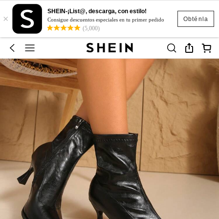
SHEIN-¡List@, descarga, con estilo!
×
Obténla
Consigue descuentos especiales en tu primer pedido
(5,000)