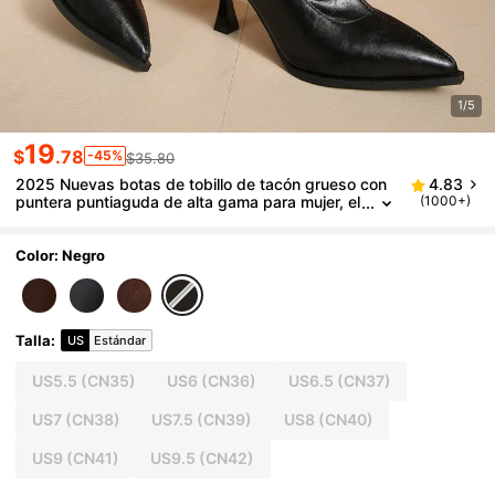
1/5
19
$
.78
-45%
$35.80
2025 Nuevas botas de tobillo de tacón grueso con
4.83
puntera puntiaguda de alta gama para mujer, el
(1000+)
egantes botas de tobillo francesas delgadas, t
acones de gatito para el otoño/invierno
Color: Negro
Talla
:
US
Estándar
US5.5
(CN35)
US6
(CN36)
US6.5
(CN37)
US7
(CN38)
US7.5
(CN39)
US8
(CN40)
US9
(CN41)
US9.5
(CN42)