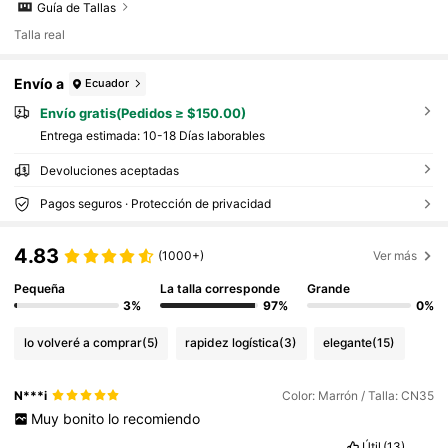
Guía de Tallas
Talla real
Envío a
Ecuador
Envío gratis(Pedidos ≥ $150.00)
Entrega estimada:
10-18 Días laborables
Devoluciones aceptadas
Pagos seguros · Protección de privacidad
4.83
(1000+)
Ver más
Pequeña
La talla corresponde
Grande
3%
97%
0%
lo volveré a comprar
(5)
rapidez logística
(3)
elegante
(15)
N***i
Color: Marrón / Talla: CN35
Muy
bonito
lo
recomiendo
Útil
(13)