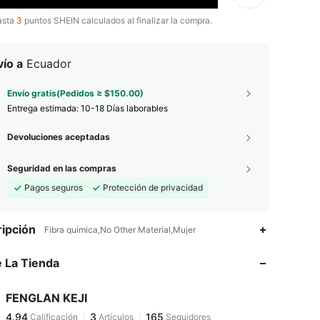
asta
3
puntos SHEIN calculados al finalizar la compra.
ío a
Ecuador
Envío gratis(Pedidos ≥ $150.00)
Entrega estimada:
10-18 Días laborables
Devoluciones aceptadas
Seguridad en las compras
Pagos seguros
Protección de privacidad
4.94
3
165
ipción
Fibra química,No Other Material,Mujer
4.94
3
165
 La Tienda
4.94
3
165
4.94
3
165
FENGLAN KEJI
4.94
3
165
Calificación
Artículos
Seguidores
a***n
seguido
Hace 1 día