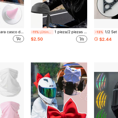
2 piezas ventosa para casco de motocicleta o vehículo eléctrico decorativa con cuernos de diablo para hombre y mujer. Accesorio decorativo de cuerno adecuado para la decoración de cascos de motocicleta y vehículo eléctrico. Personalizado y de moda
1 pieza/2 piezas Gorro pañuelo unisex para exteriores, específico para ciclismo, protección solar para correr y pescar en exteriores, absorbente de sudor, envoltorio de cabeza de secado rápido para deportes y fitness
1/2 Set de Ganchos para Casco de Motocicleta de Material PETG, Soporte de Pared para Casco de Bicicleta, Soporta Fáci
-11%
¡Últimos 3 días
-13%
$2.50
$2.44