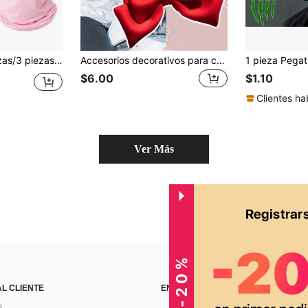
rotección solar elástica, adecuada para salidas diarias, senderismo, pesca, etc.
Accesorios decorativos para casco - Lazo grande, adecuado para motocicletas, vehículos eléctricos, ciclomotores, scooters
$6.00
$1.10
Clientes ha
Ver Más
AL CLIENTE
ENCUÉNTRANOS EN
s