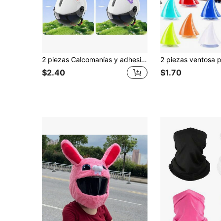
2 piezas Calcomanías y adhesivos con diseño de orejas de gato para casco, decoraciones lindas de orejas de gatito para motocicleta, scooter, bicicleta, Navidad y Halloween
$2.40
$1.70