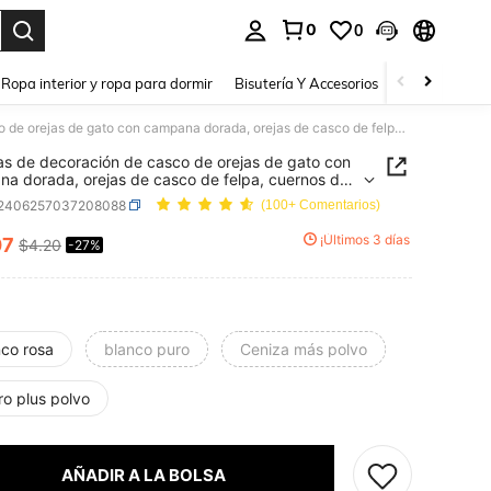
0
0
a. Press Enter to select.
Ropa interior y ropa para dormir
Bisutería Y Accesorios
Zapatos
H
2 piezas de decoración de casco de orejas de gato con campana dorada, orejas de casco de felpa, cuernos de casco para accesorios de casco de esquí y motocicleta
as de decoración de casco de orejas de gato con
a dorada, orejas de casco de felpa, cuernos de
para accesorios de casco de esquí y motocicleta
t2406257037208088
(100+ Comentarios)
¡Últimos 3 días
07
$4.20
-27%
ICE AND AVAILABILITY
nco rosa
blanco puro
Ceniza más polvo
ro plus polvo
AÑADIR A LA BOLSA