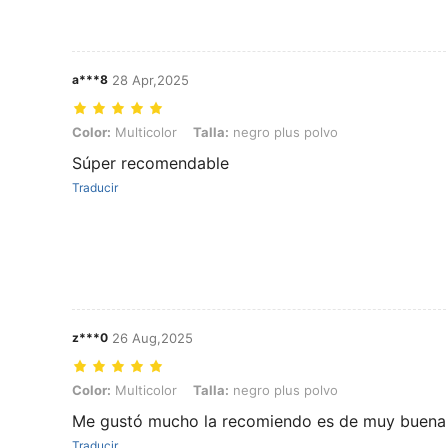
a***8
28 Apr,2025
Color: Multicolor, Talla: negro plus polvo
Color:
Multicolor
Talla:
negro plus polvo
Súper recomendable
Traducir
z***0
26 Aug,2025
Color: Multicolor, Talla: negro plus polvo
Color:
Multicolor
Talla:
negro plus polvo
Me gustó mucho la recomiendo es de muy buena 
Traducir