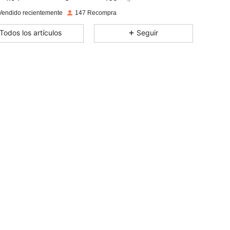
4.94
3
165
Vendido recientemente
147 Recompra
4.94
3
165
Todos los artículos
Seguir
4.94
3
165
4.94
3
165
4.94
3
165