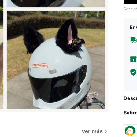
Gana h
Env
Descr
Sobre
Ver más