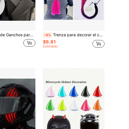
lmente Cascos Integrales, Fácil Instalación, Diseño Multiorificio para Almacenar Diversos Artículos, Adecuado para Todos los Entusiastas de Motocicletas y Bicicletas, Gancho de Almacenamiento para el Hogar, Gancho de Almacenamiento para el Garaje
Trenza para decorar el casco, trenzas con lazo desmontable, decoración de colas de cabello para casco de motocicleta en varios colores, trenzas y colas de cabello para casco de bicicleta (casco no incluido) (método de instalación: usar cinta adhesiva de doble cara para pegar la ventosa)
-8%
$6.81
Estimado