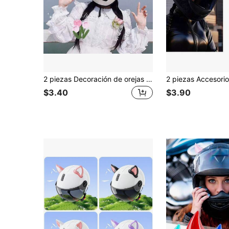
2 piezas Decoración de orejas de gato con campana dorada Orejas de casco de peluche Cuernos de casco para esquí Accesorios para casco de motocicleta, Orejas de gato para casco Accesorio de casco de peluche adhesivo para bicicleta Motocicleta Superficies lisas Decoración de casco
$3.40
$3.90