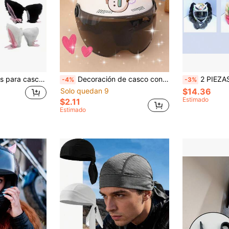
2 piezas Accesorios para casco de motocicleta - Orejas de gato de peluche con lazo, disponible en rosa y otros colores, negro, orejas desmontables, adecuado para hombres y mujeres
Decoración de casco con orejas de conejo de estilo de dibujos animados, accesorio de moto lindo con orejas de conejo, pegatina personalizada
2 PIEZAS Trenzas para decorar el casco, trenzas para casco con ventosa y
-4%
-3%
Solo quedan 9
$14.36
Estimado
$2.11
Estimado