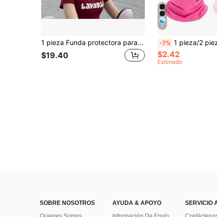
7
1 pieza Funda protectora para casco de motocicleta, cubierta de casco facial completo, decoración de cubierta para la cabeza, extra gruesa, fácil de instalar, funda de peluche de animal para decoración de casco de motocicleta
1 pieza/2 piezas/3 piezas Máscara facial deportiva unisex de unicolor, transpirable, con p
-7%
$2.42
$19.40
Estimado
SOBRE NOSOTROS
AYUDA & APOYO
SERVICIO 
Quienes Somos
Información De Envío
Contácteno