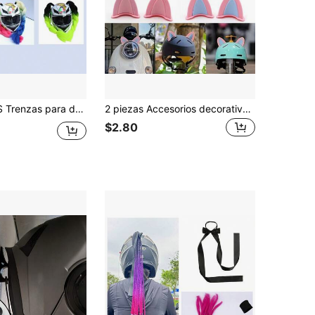
 cinta adhesiva por ambas caras, trenzas para casco de motocicleta, trenzas de colores variados para casco de bicicleta (casco no incluido)
2 piezas Accesorios decorativos de casco con orejas de gato para motocicleta, scooter eléctrico, adecuados para el volante del automóvil, espejo retrovisor, decoración interior de vehículos recreativos, de uso múltiple, disponibles en varios colores
$2.80