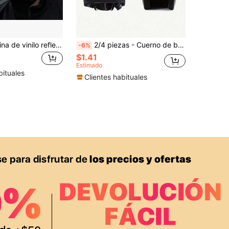
1 pieza Pegatina de vinilo reflectante con diseño de garra de monstruo - Material de PVC resistente al agua, durable, adecuado para casco de motocicleta, coche, scooter, etc. - Decoración DIY de moda, color neón, pegatina para motocicleta
2/4 piezas - Cuerno de becerro creativo para casco de scooter eléctrico y motocicleta - Iluminación redonda retro, accesorios multiusos de ventosa roja y azul, de TPU duradero, piezas de motocicleta
-6%
$1.41
Estimado
bituales
Clientes habituales
APP