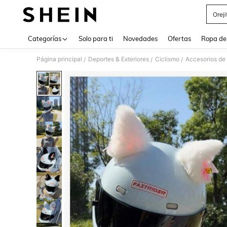
Orej
Use up 
Categorías
Solo para ti
Novedades
Ofertas
Ropa de
Página principal
Deportes & Exteriores
Ciclismo
Accesorios de 
/
/
/