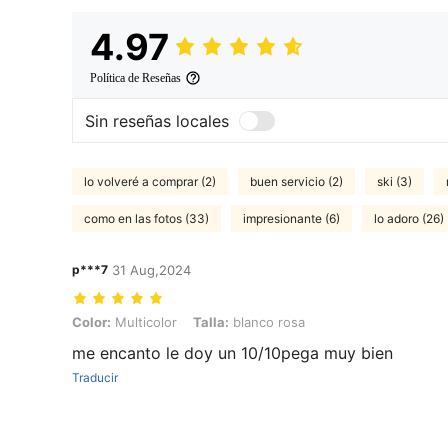
4.97
Política de Reseñas
Sin reseñas locales
lo volveré a comprar (2)
buen servicio (2)
ski (3)
como en las fotos (33)
impresionante (6)
lo adoro (26)
p***7
31 Aug,2024
Color: Multicolor, Talla: blanco rosa
Color:
Multicolor
Talla:
blanco rosa
me encanto le doy un 10/10pega muy bien
Traducir