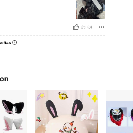
Útil (0)
señas
ron