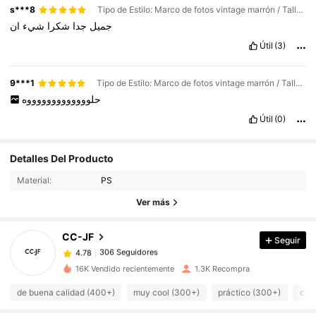
s***8
Tipo de Estilo: Marco de fotos vintage marrón / Talla: 1 marco de fotos marrón
جميل
جدا
شكرا
شيء
ان
Útil
(3)
9***1
Tipo de Estilo: Marco de fotos vintage marrón / Talla: 1 marco de fotos marrón
حلوووووووووووووه
Útil
(0)
Detalles Del Producto
306 Seguidores
4.78
Material:
PS
306 Seguidores
4.78
Ver más
306 Seguidores
4.78
306 Seguidores
4.78
CC-JF
Seguir
306 Seguidores
4.78
g***8
seguido
Hace 1 día
16K Vendido recientemente
1.3K Recompra
306 Seguidores
4.78
de buena calidad (400+)
muy cool (300+)
práctico (300+)
como
306 Seguidores
4.78
306 Seguidores
4.78