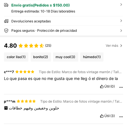
Envío gratis(Pedidos ≥ $150.00)
Entrega estimada:
10-18 Días laborables
Devoluciones aceptadas
Pagos seguros · Protección de privacidad
4.80
(25)
Ver más
color liso
(1)
bonito
(2)
muy cool
(3)
húmedo
(1)
c***7
Tipo de Estilo: Marco de fotos vintage marrón / Talla: 1 marco de fotos marrón
Lo
que
pasa
es
que
no
me
gusta
que
me
lleg
ó
el
dinero
de
la
Útil
(0)
p***m
Tipo de Estilo: Marco de fotos vintage marrón / Talla: [Versión mejorada] Marco de fotos retro marrón de 2 piezas - Incluye 4 ganchos
حلوين
وخفيفين
وفيهم
خطافات
Útil
(3)