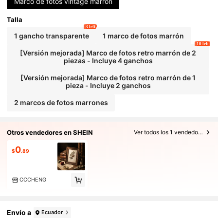
Marco de fotos vintage marrón
do minimalista vintage - Exhibición de escritori
o, decoración horizontal para oficina en casa
Talla
3 left
1 gancho transparente
1 marco de fotos marrón
10 left
[Versión mejorada] Marco de fotos retro marrón de 2
piezas - Incluye 4 ganchos
[Versión mejorada] Marco de fotos retro marrón de 1
pieza - Incluye 2 ganchos
2 marcos de fotos marrones
Otros vendedores en SHEIN
Ver todos los 1 vendedores
0
$
.89
CCCHENG
Envío a
Ecuador