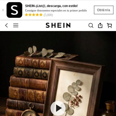
SHEIN-¡List@, descarga, con estilo!
×
Obténla
Consigue descuentos especiales en tu primer pedido
(5,000)