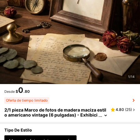
1/14
0
$
.80
Desde
Oferta de tiempo limitado
2/1 pieza Marco de fotos de madera maciza estil
4.80
(
25
)
o americano vintage (6 pulgadas) - Exhibici
ón de escritorio rectangular, con múltiples c
ompartimentos para almacenamiento organizad
o de fotos, decoración elegante para el hogar, or
Tipo De Estilo
ganizador de escritorio | Artículo decorativo ele
gante | Marco de madera, marco de fotos bisela