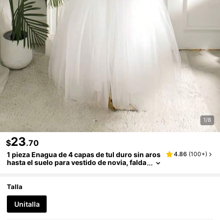
1/8
23
$
.70
1 pieza Enagua de 4 capas de tul duro sin aros
4.86
(
100+
)
hasta el suelo para vestido de novia, falda
de crinolina blanca con aros, accesorio d
e vestido Lolita cosplay, diámetro ajustable
Talla
Unitalla