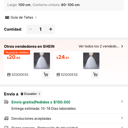
Largo
:
100 cm
Contorno cintura
:
60-100 cm
Guía de Tallas
Cantidad:
Otros vendedores en SHEIN
Ver todos los 2 vendedores
precio mínimo
20
24
$
.68
$
.91
SZGODESS
SZGODESS
Envío a
Ecuador
Envío gratis(Pedidos ≥ $150.00)
Entrega estimada:
10-18 Días laborables
Devoluciones aceptadas
Pagos seguros · Protección de privacidad