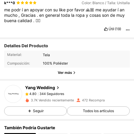
k***0
Color: Blanco / Talla: Unitalla
me
podr
í
an
apoyar
con
su
like
por
favor
🙏🏼
me
ayudar
í
an
mucho
,
Gracias
.
en
general
toda
la
ropa
y
cosas
son
de
muy
buena
calidad
.
👌🏼
Útil
(19)
Detalles Del Producto
344 Seguidores
4.80
Material:
Tela
344 Seguidores
4.80
Composición:
100% Poliéster
344 Seguidores
4.80
Ver más
344 Seguidores
4.80
Yang Wedding
344 Seguidores
4.80
5***2
seguido
Hace 1 día
3.7K Vendido recientemente
472 Recompra
344 Seguidores
4.80
344 Seguidores
Seguir
Todos los artículos
4.80
344 Seguidores
4.80
También Podría Gustarte
344 Seguidores
4.80