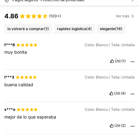
4.86
(100+)
Ver más
lo volveré a comprar
(1)
rapidez logística
(4)
elegante
(16)
f***9
Color: Blanco / Talla: Unitalla
muy
bonita
Útil
(1)
l***3
Color: Blanco / Talla: Unitalla
buena
calidad
Útil
(4)
s***o
Color: Blanco / Talla: Unitalla
mejor
de
lo
que
esperaba
Útil
(2)