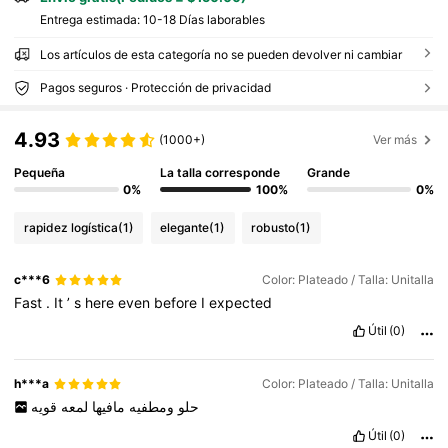
Entrega estimada:
10-18 Días laborables
Los artículos de esta categoría no se pueden devolver ni cambiar
Pagos seguros · Protección de privacidad
4.93
(1000+)
Ver más
Pequeña
La talla corresponde
Grande
0%
100%
0%
rapidez logística
(1)
elegante
(1)
robusto
(1)
c***6
Color: Plateado / Talla: Unitalla
Fast
.
It
’
s
here
even
before
I
expected
Útil
(0)
h***a
Color: Plateado / Talla: Unitalla
حلو
ومطفيه
مافيها
لمعه
قويه
Útil
(0)