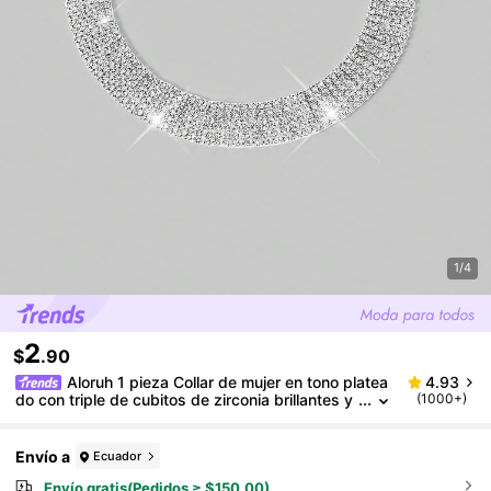
1/4
2
$
.90
Aloruh 1 pieza Collar de mujer en tono platea
4.93
do con triple de cubitos de zirconia brillantes y
(1000+)
rhinestones, adecuado para vacaciones y fiest
as formales
Envío a
Ecuador
Envío gratis(Pedidos ≥ $150.00)