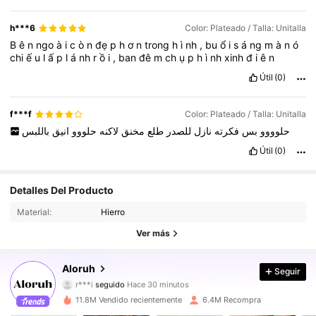
h***6
Color: Plateado / Talla: Unitalla
B
ê
n
ngo
à
i
c
ò
n
đẹ
p
h
ơ
n
trong
h
ì
nh
,
bu
ổ
i
s
á
ng
m
à
n
ó
chi
ế
u
l
ấ
p
l
á
nh
r
ồ
i
,
ban
đê
m
ch
ụ
p
h
ì
nh
xinh
đ
i
ê
n
Útil
(0)
f***f
Color: Plateado / Talla: Unitalla
حلوووو
بس
فكرته
نازل
للصدر
طلع
مخنق
لاكنه
حلووو
انيق
باللبس
Útil
(0)
Detalles Del Producto
2.6M Seguidores
4.87
Material:
Hierro
2.6M Seguidores
4.87
Ver más
2.6M Seguidores
4.87
Aloruh
Seguir
r***i
seguido
Hace 30 minutos
2.6M Seguidores
4.87
11.8M Vendido recientemente
6.4M Recompra