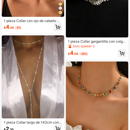
1 pieza Collar con ojo de caballo de
strass, collar versátil personalizado
4
$
.28
-5%
para uso diario
1 pieza Collar gargantilla con colga
nte ovalado de strass exquisito, de
Solo quedan 3
moda y versátil, adecuado para ban
4
quetes, cenas y fiestas
$
.08
-20%
1 pieza Collar largo de 143cm con c
adena de cristal y strass brillantes
2
$
.20