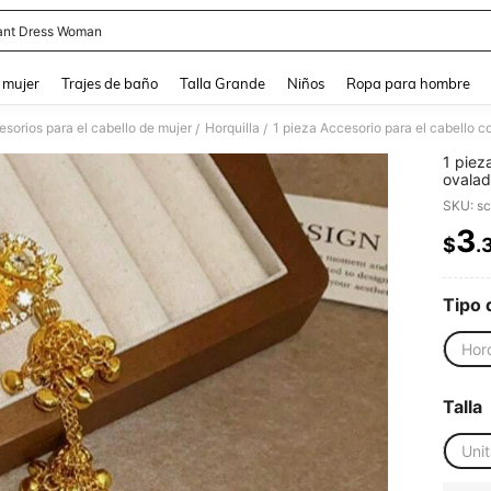
ant Dress Woman
and down arrow keys to navigate search Búsqueda reciente and Busca y Encuentr
 mujer
Trajes de baño
Talla Grande
Niños
Ropa para hombre
sorios para el cabello de mujer
Horquilla
/
/
1 pieza
ovalad
pasado
SKU: s
3
$
.
PR
Tipo 
Horq
Talla
Unit