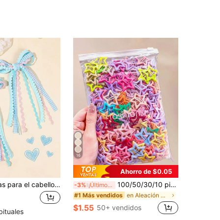
16
Ahorro de $0.05
2 piezas Pinzas para el cabello con lazo y borla para niñas, pinzas de cocodrilo a cuadros, pinzas de tela rosa, pinzas de borla multicapa, adecuadas para uso diario, regalo para niñas, accesorios para el cabello, accesorios para el cabello de adolescentes, accesorios para el cabello de niñas, regalo para niñas
100/50/30/10 piezas Lindos clips de estrella de cinco puntas estilo Y2K, clips de cabello coloridos, accesorios básicos para el cabello - Adecuados para niñas, uso diario en la escuela, fiestas, deportes, estética
-3%
¡Últimos 3 días
en Aleación De Hierro Accesorios para el cabello d
#1 Más vendidos
$1.55
50+ vendidos
bituales