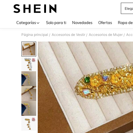
Eleg
Use up 
Categorías
Solo para ti
Novedades
Ofertas
Ropa de
Página principal
Accesorios de Vestir
Accesorios de Mujer
Acce
/
/
/