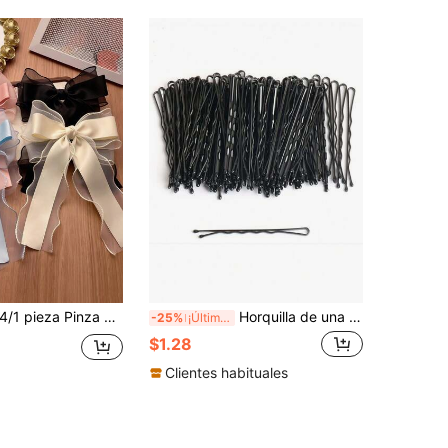
1 pieza Pinza para el cabello con lazo y decoración de cinta larga, accesorio para el cabello estilo princesa, pinza de moda para el cabello adecuada para fiestas y uso diario, pinzas para el cabello
Horquilla de una pieza negra para mujer, clip para flequillo lateral, accesorio para el cabello con pinza en forma de U para fijar el peinado, clip de garra plano
-25%
¡Últimos 2 días
$1.28
Clientes habituales