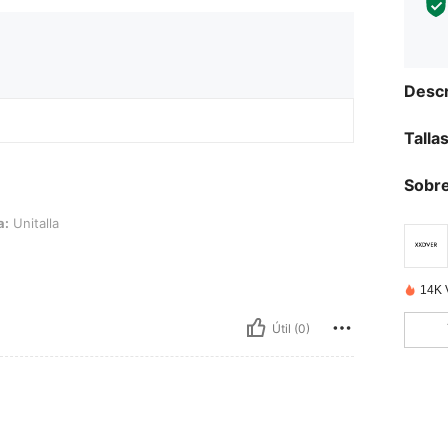
Descr
Talla
Sobre
a:
Unitalla
14K 
Útil (0)