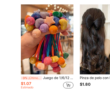
Juego de 1/6/12 piezas de coleteros coloridos y lindos, que incluye naranja vibrante, púrpura de ensueño, verde fresco, etc. Estilos versátiles con estrellas, bolas, corazones
-3%
¡Últimos 3 días
$1.07
$1.80
Estimado