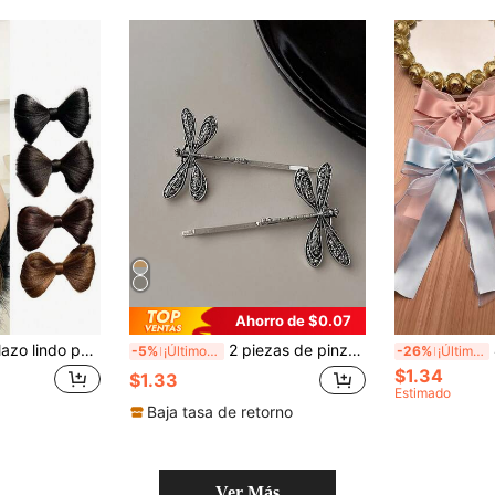
Ahorro de $0.07
Pinza de pelo con lazo lindo para mujer, adecuada para uso diario y fiestas, accesorio para peluca y cabello, regalo, adecuada para todas las estaciones, pinza de garra, accesorios para el cabello, útiles escolares, accesorios para peinar el cabello, pasador, accesorios para la cabeza
2 piezas de pinzas para el cabello de mujer con diseño minimalista, elegante, lindo, estilo callejero retro, con libélula plateada, accesorios para el cabello para uso diario, viajes, campus, vacaciones y regalo
4/
-5%
¡Últimos 3 días
-26%
¡Últimos 3 días
$1.34
$1.33
Estimado
Baja tasa de retorno
Ver Más