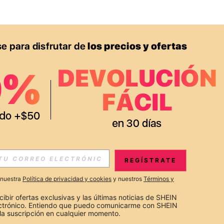
APP
S EXCLUSIVAS, PROMOCIONES Y NOTICIAS DE SHEIN
REGÍSTRATE
Suscribir
a nuestra
Política de privacidad y cookies
y nuestros
Términos y
Suscribirte
cibir ofertas exclusivas y las últimas noticias de SHEIN 
ectrónico. Entiendo que puedo comunicarme con SHEIN 
la suscripción en cualquier momento.
Suscribir