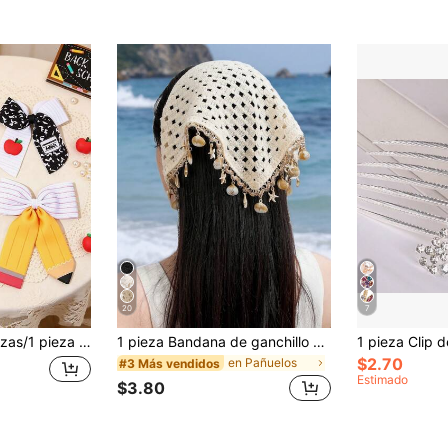
20
7
zana para volver a la escuela, pasadores de cabello multicolor, barrettas, Día del Maestro, regalo de accesorios para el cabello para niñas para uso diario en la escuela
1 pieza Bandana de ganchillo estilo boho beige con flecos de concha & estrella de mar, envoltura de cabeza para vacaciones en la playa, estilo costero
$2.70
en Pañuelos
#3 Más vendidos
Estimado
$3.80