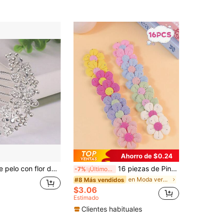
Ahorro de $0.24
1 pieza Clip de pelo con flor de 6 pétalos y 7 dientes, peine para el cabello, accesorio para el cabello, peine elegante de cristal para el flequillo, peines de estilo vintage para el lateral del cabello, boda, regalos para damas de honor, looks de fiesta, accesorios para el cabello, accesorios para la cabeza, accesorio para el cabello de novia
16 piezas de Pinzas para el cabello con flores de colores y decoración de rhinestones, accesorios de cabello versátiles para niñas y adolescentes, gran opción de regalo
-7%
¡Últimos 3 días
en Moda versátil para otoño e invierno Accesorios
#8 Más vendidos
$3.06
Estimado
Clientes habituales