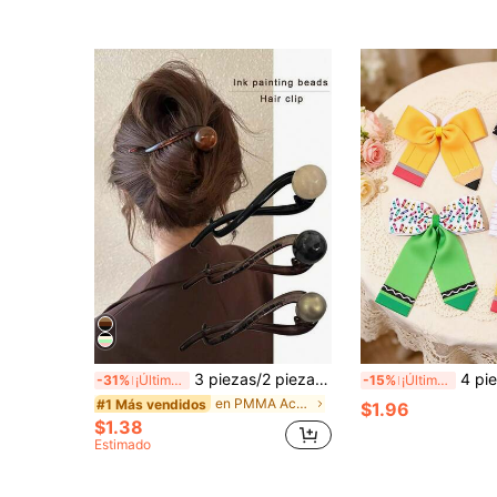
3 piezas/2 piezas/1 pieza Pinza de pelo recta de perla color café vintage, nueva pinza de pelo retorcida de alta gama, adecuada para el uso diario de las mujeres, peinado de recogido, accesorio de pelo elegante y sencillo para primavera y verano
4 piezas/1 pieza Clips para el cabello con rayas de lápiz y lazo de man
-31%
¡Últimos 3 días
-15%
¡Últimos 3 días
en PMMA Accesorios para el cabello de las mujeres
#1 Más vendidos
$1.96
$1.38
Estimado