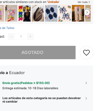
r artículos similares con stock en '
Unitalla
'
Ver todo
a de Tallas
ad:
imos, este producto está agotado.
AGOTADO
ío a
Ecuador
Envío gratis(Pedidos ≥ $150.00)
Entrega estimada:
10-18 Días laborables
Los artículos de esta categoría no se pueden devolver
ni cambiar