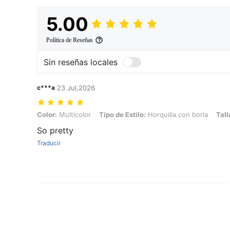
5.00
Política de Reseñas
Sin reseñas locales
c***a
23 Jul,2026
Color: Multicolor, Tipo de Estilo: Horquilla con borla, Talla: Unitalla
Color:
Multicolor
Tipo de Estilo:
Horquilla con borla
Tall
So pretty
Traducir