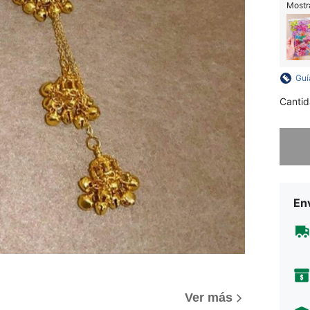
Mostra
Guí
Cantid
Lo sent
Env
Ver más