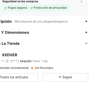
Seguridad en las compras
Pagos seguros
Protección de privacidad
ipción
ABS,Aleación de zinc,EleganteElegancia
s Y Dimensiones
4.65
97
95
4.65
97
95
 La Tienda
4.65
97
95
4.65
97
95
XXDVER
d***2
seguido
Hace 1 día
4.65
97
95
Calificación
Artículos
Seguidores
4.65
97
95
Vendido recientemente
116 Recompra
4.65
97
95
Todos los artículos
Seguir
4.65
97
95
4.65
97
95
4.65
97
95