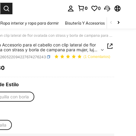
0
0
a. Press Enter to select.
Ropa interior y ropa para dormir
Bisutería Y Accesorios
Zapatos
H
1 pieza Accesorio para el cabello con clip lateral de flor ovalada con strass y borla de campana para mujer, lujo, pasadores para el cabello
 Accesorio para el cabello con clip lateral de flor
a con strass y borla de campana para mujer, lujo,
res para el cabello
c260522094227674276243
(1 Comentarios)
30
ICE AND AVAILABILITY
de Estilo
uilla con borla
alla