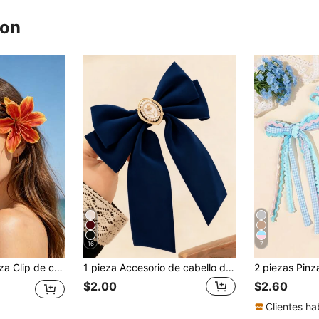
ron
16
7
asador lateral femenino, accesorio de cabello tipo hada para sesiones de fotos y disfraces para mujeres, garras de cabello, clips para el cabello
1 pieza Accesorio de cabello de terciopelo, Clip de cabello con lazo de cola larga, Clip de cabello lindo para cola de caballo, Clip de cocodrilo para mujer, Regalo de Navidad azul marino, Clip de garra, Clip de cabello, Pasador de cabello, Accesorios para la cabeza, Accesorios para el cabello para mujer, Pasador de cabello
$2.00
$2.60
Clientes ha