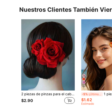
Nuestros Clientes También Vie
24
2 piezas de pinzas para el cabello con flores de rosa artificiales, moda romántica y dulce, decoración esencial para vacaciones, parejas, fiestas y bailes de graduación
1 pieza Clip de cabello con flor de lirio falsa naranja dulce, p
-5%
¡Últimos 3 días
$1.62
$2.90
Estimado