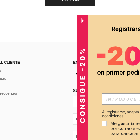
CONSIGUE -20%
AL CLIENTE
ENCUÉNTRANOS EN
s
Pago
SUSCRÍBETE PARA RECIBIR OFERTA
recuentes
Al registrarse, acept
condiciones
.
EC + 593
Me gustaría re
por correo el
para cancelar 
EC + 593