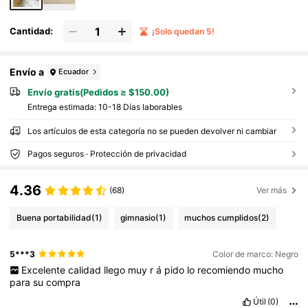
Cantidad:
¡Solo quedan 5!
Envío a
Ecuador
Envío gratis(Pedidos ≥ $150.00)
Entrega estimada:
10-18 Días laborables
Los artículos de esta categoría no se pueden devolver ni cambiar
Pagos seguros · Protección de privacidad
4.36
(68)
Ver más
Buena portabilidad
(1)
gimnasio
(1)
muchos cumplidos
(2)
5***3
Color de marco: Negro
Excelente
calidad
llego
muy
r
á
pido
lo
recomiendo
mucho
para
su
compra
Útil
(0)