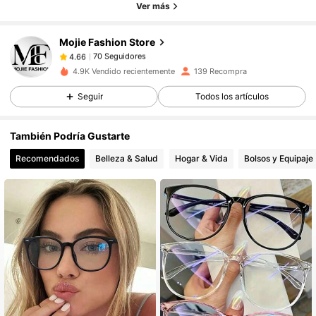
Ver más
70 Seguidores
4.66
70 Seguidores
4.66
Mojie Fashion Store
70 Seguidores
4.66
4.9K Vendido recientemente
139 Recompra
70 Seguidores
4.66
Seguir
Todos los artículos
70 Seguidores
4.66
70 Seguidores
4.66
También Podría Gustarte
70 Seguidores
4.66
Recomendados
Belleza & Salud
Hogar & Vida
Bolsos y Equipaje
70 Seguidores
4.66
70 Seguidores
4.66