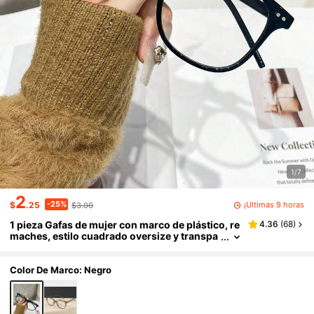
1/7
2
-25%
¡Últimas 9 horas
$
.25
$3.00
1 pieza Gafas de mujer con marco de plástico, re
4.36
(
68
)
maches, estilo cuadrado oversize y transpa
rente para la calle
Color De Marco: Negro