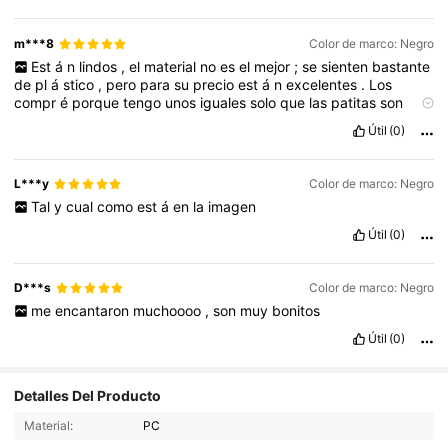
m***8
Color de marco: Negro
Est
á
n
lindos
,
el
material
no
es
el
mejor
;
se
sienten
bastante
de
pl
á
stico
,
pero
para
su
precio
est
á
n
excelentes
.
Los
compr
é
porque
tengo
unos
iguales
solo
que
las
patitas
son
muy
delgadas
y
se
desarman
,
en
cambio
estas
son
mucho
mas
Útil
(0)
gruesas
y
duras
.
Sirven
perfectamente
para
usarlos
con
graduaci
ó
n
,
ahora
mismo
los
estoy
llevando
a
una
ó
ptica
para
cambiar
los
cristales
!
A
lo
mejor
no
duren
tanto
si
es
para
L***y
Color de marco: Negro
uso
diario
pero
para
tenerlos
como
lentes
de
repuesto
van
Tal
y
cual
como
est
á
en
la
imagen
genial
!
Útil
(0)
D***s
Color de marco: Negro
me
encantaron
muchoooo
,
son
muy
bonitos
Útil
(0)
Detalles Del Producto
70 Seguidores
4.66
Material:
PC
70 Seguidores
4.66