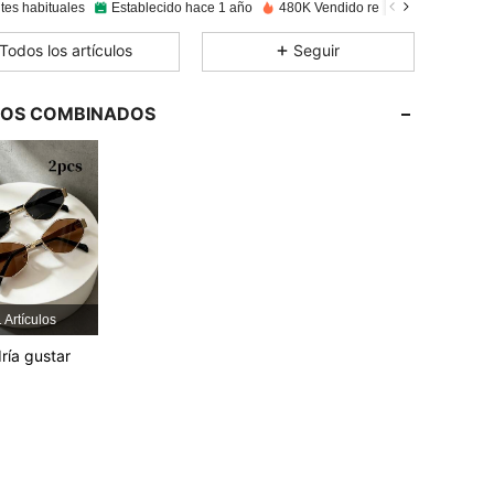
tes habituales
Establecido hace 1 año
480K Vendido recientemente
4.90
333
6.3K
Todos los artículos
Seguir
4.90
333
6.3K
4.90
333
6.3K
LOS COMBINADOS
4.90
333
6.3K
 Artículos
ría gustar