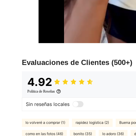
Evaluaciones de Clientes
(500+)
4.92
Política de Reseñas
Sin reseñas locales
lo volveré a comprar (1)
rapidez logística (2)
Buena por
como en las fotos (46)
bonito (35)
lo adoro (36)
d