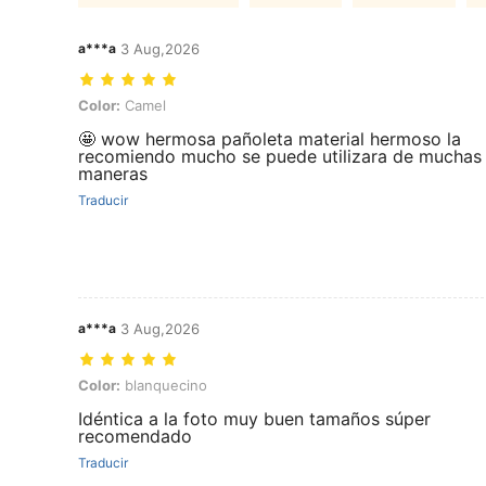
a***a
3 Aug,2026
Color: Camel
Color:
Camel
🤩 wow hermosa pañoleta material hermoso la
recomiendo mucho se puede utilizara de muchas
maneras
Traducir
a***a
3 Aug,2026
Color: blanquecino
Color:
blanquecino
Idéntica a la foto muy buen tamaños súper
recomendado
Traducir