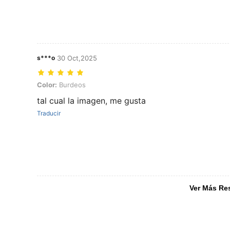
s***o
30 Oct,2025
Color: Burdeos
Color:
Burdeos
tal cual la imagen, me gusta
Traducir
Ver Más Re