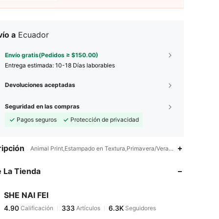
ío a
Ecuador
Envío gratis(Pedidos ≥ $150.00)
Entrega estimada:
10-18 Días laborables
Devoluciones aceptadas
Seguridad en las compras
Pagos seguros
Protección de privacidad
4.90
333
6.3K
ipción
Animal Print,Estampado en Textura,Primavera/Verano
4.90
333
6.3K
 La Tienda
4.90
333
6.3K
4.90
333
6.3K
SHE NAI FEI
4.90
333
6.3K
Calificación
Artículos
Seguidores
m***0
seguido
Hace 1 día
4.90
333
6.3K