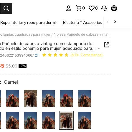
0
0
a. Press Enter to select.
Ropa interior y ropa para dormir
Bisutería Y Accesorios
Zapatos
H
bufandas cuadradas para mujer
1 pieza Pañuelo de cabeza vintage con estampado de leopardo en estilo bohemio para mujer, adecuado para atuendos diarios, vacaciones en la playa, ceremonias de graduación, regreso a la escuela, celebraciones y fiestas
/
a Pañuelo de cabeza vintage con estampado de
do en estilo bohemio para mujer, adecuado para
os diarios, vacaciones en la playa, ceremonias de
c2406221539940667
(500+ Comentarios)
ción, regreso a la escuela, celebraciones y fiestas
65
$5.00
-7%
ICE AND AVAILABILITY
:
Camel