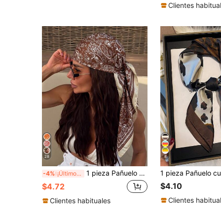
Clientes habitua
28
8
1 pieza Pañuelo cuadrado con estampado paisley para mujer, 90CM Pañuelo grande de textura de seda de satén para el cabello y la cabeza
-4%
¡Últimos 3 días
$4.10
$4.72
Clientes habitua
Clientes habituales