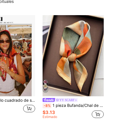
bituales
1 pieza Pañuelo cuadrado de satén con estampado minimalista, nuevo pañuelo de primavera para mujeres, como cinturón, decoración de bolso, cinta, diadema o bufanda
YY SCARF
1 pieza Bufanda/Chal de seda con estampado abstracto colorido de estilo europeo & americano, casual para primavera/otoño, unisex, para exteriores, ciclismo, trabajo
-8%
$3.13
Estimado