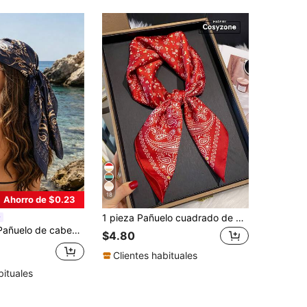
18
Ahorro de $0.23
1 pieza Pañuelo cuadrado de estilo bohemio con patrón de paisley y floral para mujeres, bandana para atuendos casuales y de calle, como diadema
ul marino para mujer, pañuelo/bandana de seda versátil para verano, playa, vacaciones, accesorios, esencial de viaje
$4.80
Clientes habituales
bituales