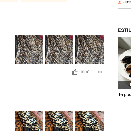
Clien
ESTI
Útil (0)
1
Te pod