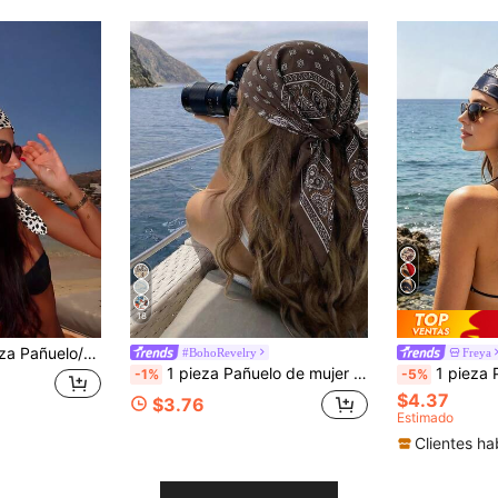
18
 de 90 cm para mujer, pañuelo de protección solar casual para la cabeza/cuello, esencial para primavera/verano playa casual, chal de protección solar, adecuado para uso diario
#BohoRevelry
Freya
1 pieza Pañuelo de mujer estilo bohemio con elegante estampado de cachemira, pañuelo cuadrado de satén de 70*70cm, adecuado para uso casual diario, playa, vacaciones
1 pieza Pañuelo de cabeza vintage con estampado de paisley az
-1%
-5%
$4.37
$3.76
Estimado
Clientes ha