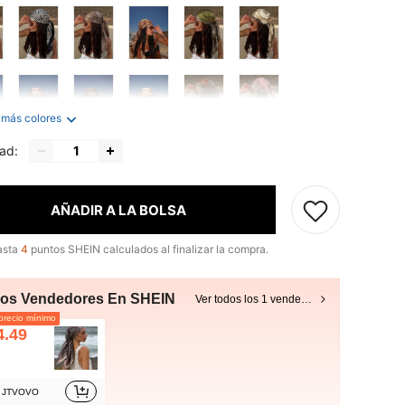
 más colores
ad:
AÑADIR A LA BOLSA
asta
4
puntos SHEIN calculados al finalizar la compra.
ros Vendedores En SHEIN
Ver todos los 1 vendedores
recio mínimo
4.49
JTVOVO