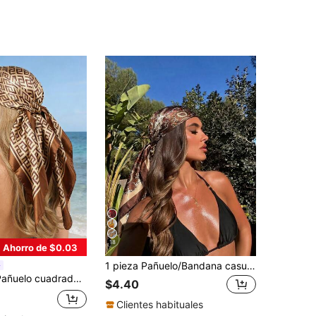
18
Ahorro de $0.03
1 pieza Pañuelo/Bandana casual vintage con estampado de cachemira para mujer, accesorio para el cabello bohemio de primavera/verano, textura de satén sedoso, adecuado para estilizar gafas de sol diarias, vacaciones, fiesta en la playa, temporada de regreso a la escuela, regalo para ella
color caqui para mujer, para usar como pañuelo para la cabeza, diadema, playa, festival de música, verano, vacaciones
$4.40
Clientes habituales