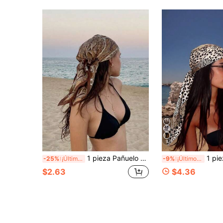
9
1 pieza Pañuelo cuadrado con estampado paisley, pañuelo grande para mujer para primavera, como cinturón, diadema o pañuelo para la cabeza
1 pieza Pañuelo/Pañuelo de cabeza de estilo bohemio con estampado de leopardo
-25%
¡Últimos 3 días
-9%
¡Últimos 3 días
$2.63
$4.36