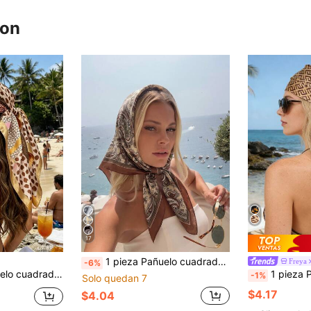
ron
17
1 pieza Pañuelo cuadrado de seda sintética de 70x70cm con estampado de flor de anacardo en tono marrón vintage, estilo de lujo francés, versátil para mujer en todas las estaciones, se puede usar como pañuelo para el cuello, diadema, envoltura para la cabeza o decoración de correa de bolso, adecuado para ir al trabajo, reuniones casuales, combinar con camisas y trajes
Freya
-6%
én suave y versátil para primavera/verano, playa y vacaciones, accesorio de moda para fiestas
1 pieza Pañuelo cuadrado de seda con estampado floral geométrico 
-1%
Solo quedan 7
$4.17
$4.04