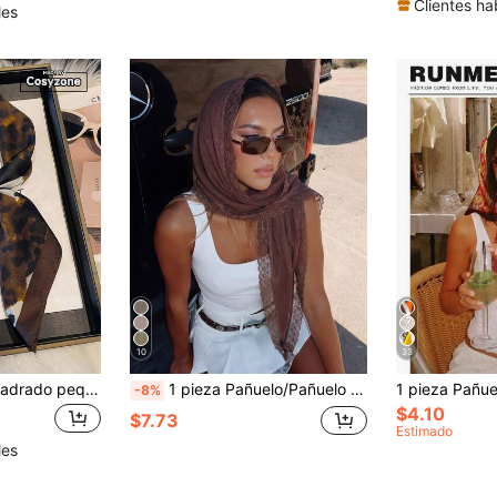
Clientes ha
les
10
33
1 pieza Pañuelo cuadrado pequeño de 70 cm de estilo retro con estampado de leopardo de seda sintética, pañuelo de moda versátil, cinturón para la cintura, pañuelo decorativo, adecuado para uso diario con vestidos
1 pieza Pañuelo/Pañuelo de cabeza cuadrado de gasa de encaje de unicolor casual para mujer, accesorio bohemio, para vacaciones de verano en la isla, festivales, bodas
-8%
$4.10
$7.73
Estimado
les