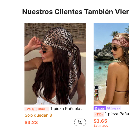
Nuestros Clientes También Vie
12
1 pieza Pañuelo cuadrado de mujer con estampado de leopardo bohemio vintage, adecuado para uso diario, vacaciones en la playa, ceremonia de graduación, regreso a la escuela, celebración, fiesta
Freya
-25%
¡Últimos 3 días
1 pieza Pañuelo cuadrado de seda con estampado de leopardo en color caqui para mujer, pañuelo de sat
-11%
Solo quedan 8
$3.65
$3.23
Estimado