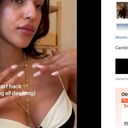
Miestra
Cantid
Gana h
Ot
p
$