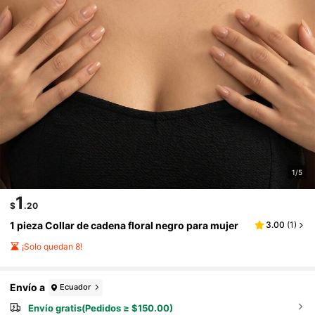
1/5
1
$
.20
1 pieza Collar de cadena floral negro para mujer
3.00
(
1
)
¡Solo quedan 8!
Envío a
Ecuador
Envío gratis(Pedidos ≥ $150.00)