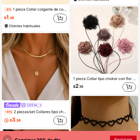
1 pieza Collar colgante de corazón hecho a mano con línea de pesca, collar gargantilla de moda retro personalizado para mujeres
-3%
1
$
.36
Clientes habituales
1 pieza Collar tipo choker con flor de rosa seca, accesorio versátil para decorar la cintura
2
$
.10
CEEAL
2 piezas/set Collares tipo choker de cadena de acero inoxidable dorado con colgante de inicial en bloque, estilo moda simple, para mujer
-11%
3
$
.38
Consigue 20% de dto.
Regístrate