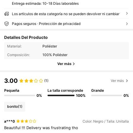
Entrega estimada:
10-18 Días laborables
Los artículos de esta categoría no se pueden devolver ni cambiar
Pagos seguros · Protección de privacidad
Detalles Del Producto
Material:
Poliéster
Composición:
100% Poliéster
Ver más
3.00
(1)
Ver más
Pequeña
La talla corresponde
Grande
0%
100%
0%
bonito
(1)
428 Seguidores
4.91
a***0
Color: Negro / Talla: Unitalla
428 Seguidores
4.91
Beautiful
!!!
Delivery
was
frustrating
tho
428 Seguidores
4.91