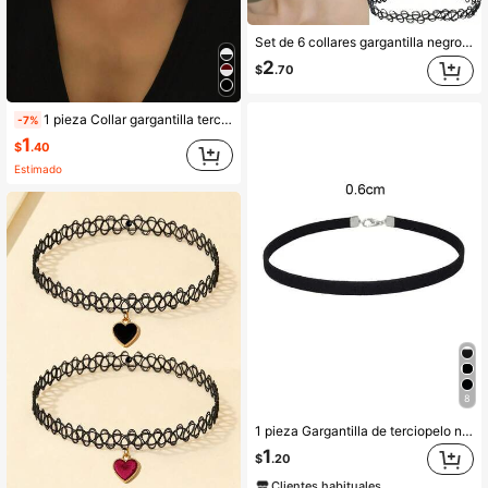
Set de 6 collares gargantilla negros con flor, collar de encaje de terciopelo elástico clásico tipo tatuaje para mujeres
2
$
.70
1 pieza Collar gargantilla terciopelo negro de tela verano delgado bohemio para mujeres
-7%
1
$
.40
Estimado
8
1 pieza Gargantilla de terciopelo negro con estilo punk para mujeres
1
$
.20
Clientes habituales