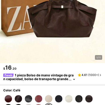
1/11
16
$
.20
1 pieza Bolso de mano vintage de gra
4.61
(
1000+
)
n capacidad, bolso de transporte grande
para debajo del brazo, bolso de motocicl
eta de moda, de cuero de unicolor de PU con
cera, decoración con correa, cierre con crem
Color: Café
allera, bolso de hombro para mujer para trab
ajo/escuela/viaje/compras/negocios, adecua
do para uso diario