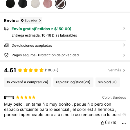
Envío a
Ecuador
Envío gratis(Pedidos ≥ $150.00)
Entrega estimada:
10-18 Días laborables
Devoluciones aceptadas
Pagos seguros · Protección de privacidad
4.61
(1000+)
Ver más
lo volveré a comprar
(24)
rapidez logística
(20)
sin olor
(31)
E***8
Color: Burdeos
Muy
bello
,
un
tama
ñ
o
muy
bonito
,
peque
ñ
o
pero
con
espacio
suficiente
para
lo
esencial
,
el
color
est
á
hermoso
,
parece
impermeable
pero
a
ú
n
no
lo
uso
entonces
no
lo
puedo
asegurar
pero
es
algo
que
volver
í
a
a
pedir
Útil
(10)