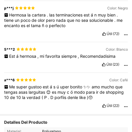
p***j
Color: Negro
Hermosa
la
cartera
.
las
terminaciones
est
á
n
muy
bien
.
tiene
un
poco
de
olor
pero
nada
que
no
sea
solucionable
.
me
encanto
es
el
tama
ñ
o
perfecto
Útil
(72)
5***2
Color: Blanco
Est
á
hermosa
,
mi
favorita
siempre
,
Recomendadisima
Útil
(23)
a***6
Color: Café
Me
super
gustoo
est
á
s
ú
uper
bonito
✨✨
amo
mucho
que
tengas
asas
larguitas
😊
es
muy
c
ó
modo
para
ir
de
shopping
10
de
10
la
verdad
(
P
.
D
porfiis
denle
like
)🥺
Útil
(22)
Detalles Del Producto
13K Seguidores
4.84
Material:
Poliuretano