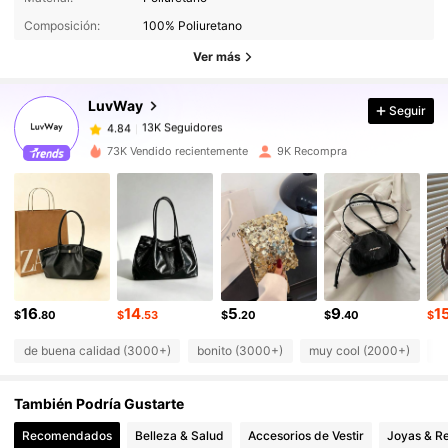
13K Seguidores
4.84
Composición:
100% Poliuretano
13K Seguidores
4.84
Ver más
13K Seguidores
4.84
LuvWay
Seguir
13K Seguidores
4.84
A***l
seguido
Hace 9 horas
13K Seguidores
4.84
73K Vendido recientemente
9K Recompra
13K Seguidores
4.84
13K Seguidores
4.84
13K Seguidores
4.84
13K Seguidores
4.84
13K Seguidores
4.84
16
14
5
9
1
$
.80
$
.53
$
.20
$
.40
$
de buena calidad (3000+)
bonito (3000+)
muy cool (2000+)
c
También Podría Gustarte
Recomendados
Belleza & Salud
Accesorios de Vestir
Joyas & Re