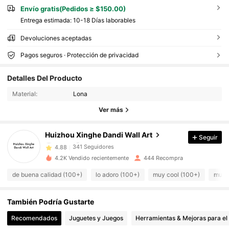
Envío gratis(Pedidos ≥ $150.00)
Entrega estimada:
10-18 Días laborables
Devoluciones aceptadas
Pagos seguros · Protección de privacidad
341 Seguidores
4.88
Detalles Del Producto
341 Seguidores
4.88
Material:
Lona
341 Seguidores
4.88
Ver más
341 Seguidores
4.88
341 Seguidores
4.88
Huizhou Xinghe Dandi Wall Art
Seguir
341 Seguidores
4.88
4.2K Vendido recientemente
444 Recompra
341 Seguidores
4.88
de buena calidad (100+)
lo adoro (100+)
muy cool (100+)
muy b
341 Seguidores
4.88
341 Seguidores
4.88
También Podría Gustarte
341 Seguidores
4.88
Recomendados
Juguetes y Juegos
Herramientas & Mejoras para el
341 Seguidores
4.88