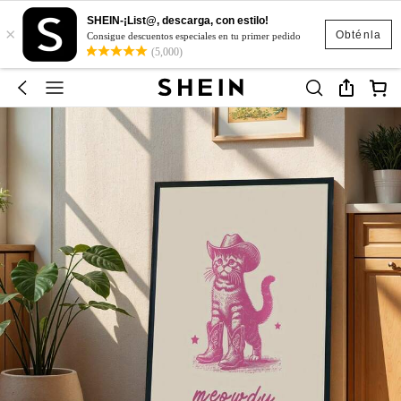
SHEIN-¡List@, descarga, con estilo!
×
Obténla
Consigue descuentos especiales en tu primer pedido
(5,000)