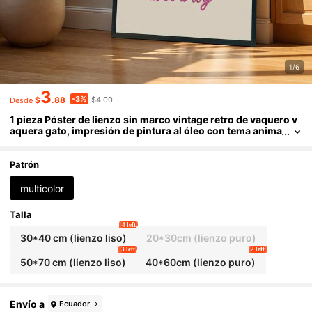
1/6
3
-3%
$
.88
$4.00
Desde
1 pieza Póster de lienzo sin marco vintage retro de vaquero v
aquera gato, impresión de pintura al óleo con tema anima
l único y elegante del oeste salvaje, decoración rústica oc
cidental para dormitorio, hogar, oficina, dormitorio, salón, ad
orno doméstico elegante y delicado
Patrón
multicolor
Talla
4 left
30*40 cm (lienzo liso)
20*30cm (lienzo puro)
3 left
2 left
50*70 cm (lienzo liso)
40*60cm (lienzo puro)
Envío a
Ecuador