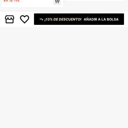
color negro & dorado, suelto cómod
$
.12
-1%
sión de letras y cuello redondo para
o y transpirable, esencial de ropa d
verano
e calle casual, estilo callejero minim
alista
¡13% DE DESCUENTO!
AÑADIR A LA BOLSA