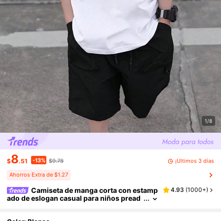
1/8
8
-13%
¡Últimos 3 días
$
.51
$9.78
Ahorros Extra de $1.27
Camiseta de manga corta con estamp
4.93
(
1000+
)
ado de eslogan casual para niños pread
olescentes, ropa para estudiantes jóven
es, adecuada para niños preadolescentes