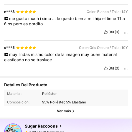
n***8
Color: Blanco / Talla: 14Y
me
gusto
much
í
simo
...
le
quedo
bien
a
m
í
hijo
el
tiene
11
a
ñ
os
pero
es
gordito
Útil
(0)
c***5
Color: Gris Oscuro / Talla: 10Y
muy
lindas
mismo
color
de
la
imagen
muy
buen
material
elasticado
no
se
trasluce
Útil
(0)
Detalles Del Producto
107K Seguidores
4.89
Material:
Poliéster
107K Seguidores
4.89
Composición:
95% Poliéster, 5% Elastano
107K Seguidores
4.89
Ver más
107K Seguidores
4.89
Sugar Raccoons
107K Seguidores
4.89