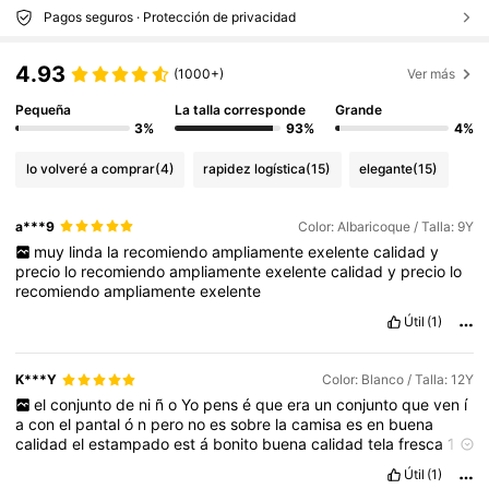
Pagos seguros · Protección de privacidad
4.93
(1000+)
Ver más
Pequeña
La talla corresponde
Grande
3%
93%
4%
lo volveré a comprar
(4)
rapidez logística
(15)
elegante
(15)
a***9
Color: Albaricoque / Talla: 9Y
muy
linda
la
recomiendo
ampliamente
exelente
calidad
y
precio
lo
recomiendo
ampliamente
exelente
calidad
y
precio
lo
recomiendo
ampliamente
exelente
Útil
(1)
K***Y
Color: Blanco / Talla: 12Y
el
conjunto
de
ni
ñ
o
Yo
pens
é
que
era
un
conjunto
que
ven
í
a
con
el
pantal
ó
n
pero
no
es
sobre
la
camisa
es
en
buena
calidad
el
estampado
est
á
bonito
buena
calidad
tela
fresca
10
de
10
Útil
(1)