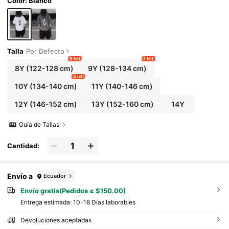
Color: Blanco
Talla
Por Defecto
8 left
3 left
8Y
(122-128 cm)
9Y
(128-134 cm)
4 left
10Y
(134-140 cm)
11Y
(140-146 cm)
12Y
(146-152 cm)
13Y
(152-160 cm)
14Y
Guía de Tallas
Cantidad:
Envío a
Ecuador
Envío gratis(Pedidos ≥ $150.00)
Entrega estimada:
10-18 Días laborables
Devoluciones aceptadas