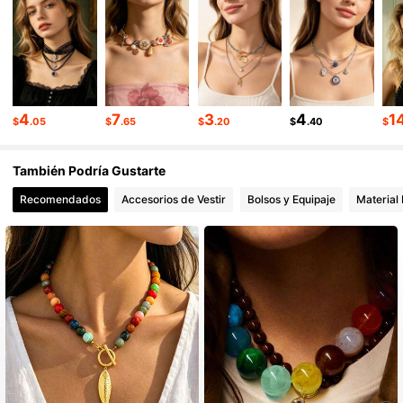
11K Seguidores
4.91
11K Seguidores
4.91
4
7
3
4
1
$
.05
$
.65
$
.20
$
.40
$
También Podría Gustarte
Recomendados
Accesorios de Vestir
Bolsos y Equipaje
Material 