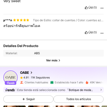
Very
sweet
Útil
(1)
p***n
Tipo de Estilo: collar de cuentas / Color: cuentas azules
สร้อยน่ารักดีคุณภาพโอเค
Útil
(1)
11K Seguidores
4.91
Detalles Del Producto
11K Seguidores
4.91
Material:
ABS
11K Seguidores
4.91
Ver más
11K Seguidores
4.91
OABE
11K Seguidores
4.91
l***r
seguido
Hace 7 horas
11K Seguidores
Clientes habituales
Establecido hace 1 año
49K Vendido 
4.91
Esta tienda está seleccionada como
「Botique de moda」
11K Seguidores
4.91
11K Seguidores
4.91
Seguir
Todos los artículos
11K Seguidores
4.91