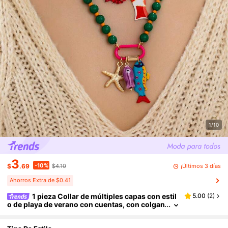
1/10
3
-10%
¡Últimos 3 días
$
.69
$4.10
Ahorros Extra de $0.41
1 pieza Collar de múltiples capas con estil
5.00
(
2
)
o de playa de verano con cuentas, con colgan
tes de peces y estrellas de mar de colores, jo
yería bohemia adecuada para vacaciones y fiesta