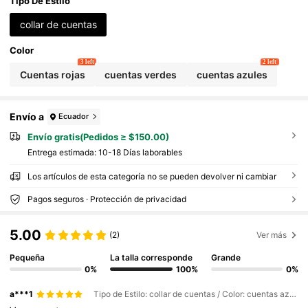
s en la playa
Tipo De Estilo
collar de cuentas
Color
3 left
2 left
Cuentas rojas
cuentas verdes
cuentas azules
Envío a
Ecuador
Envío gratis(Pedidos ≥ $150.00)
Entrega estimada:
10-18 Días laborables
Los artículos de esta categoría no se pueden devolver ni cambiar
Pagos seguros · Protección de privacidad
5.00
(2)
Ver más
Pequeña
La talla corresponde
Grande
0%
100%
0%
a***1
Tipo de Estilo: collar de cuentas / Color: cuentas azules