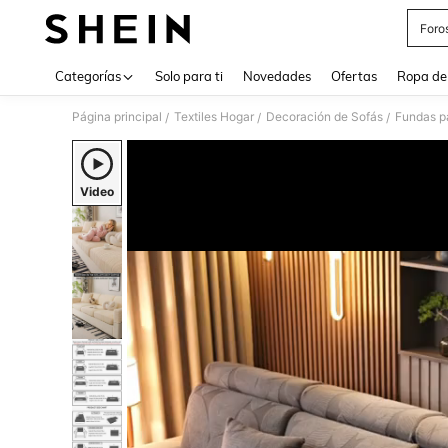
Foro
Use up 
Categorías
Solo para ti
Novedades
Ofertas
Ropa de
Página principal
Textiles Hogar
Decoración de Sofás
Fundas p
/
/
/
Video