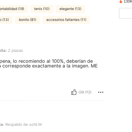
130K
rtabilidad (19)
tenis (10)
elegante (13)
o (13)
bonito (81)
accesorios faltantes (11)
as
lla:
2 plazas
 pena, lo recomiendo al 100%, deberían de
tela corresponde exactamente a la imagen. ME
Útil (12)
o de sofá M
la:
Respaldo de sofá M