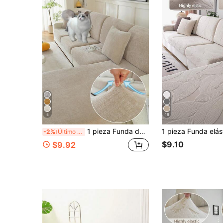
5
19
1 pieza Funda de cojín antideslizante para sofá de jacquard de chenilla de cuatro estaciones en estilo simple y moderno, suave y agradable para la piel, a prueba de mascotas y elástica. Adecuada para sofás en forma de L, sofás de 1/2/3/4 plazas en la sala de estar.
-2%
Último día
$9.10
$9.92