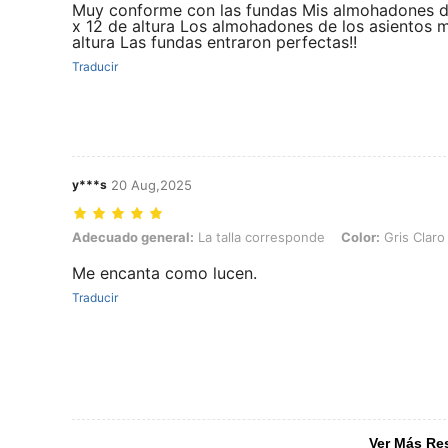
Muy conforme con las fundas Mis almohadones 
x 12 de altura Los almohadones de los asientos 
altura Las fundas entraron perfectas!!
Traducir
y***s
20 Aug,2025
Adecuado general: La talla corresponde, Color: Gris Claro, Talla: Fo
Adecuado general:
La talla corresponde
Color:
Gris Claro
Me encanta como lucen.
Traducir
Ver Más Re