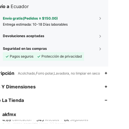
ío a
Ecuador
Envío gratis(Pedidos ≥ $150.00)
Entrega estimada:
10-18 Días laborables
Devoluciones aceptadas
Seguridad en las compras
Pagos seguros
Protección de privacidad
ipción
Acolchado,Forro polar,Lavadora, no limpiar en seco
4.89
545
6K
s Y Dimensiones
4.89
545
6K
 La Tienda
4.89
545
6K
4.89
545
6K
akfmx
4.89
545
6K
r***o
seguido
Hace 22 horas
4.89
545
6K