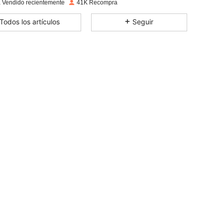
 Vendido recientemente
41K Recompra
4.89
545
6K
Todos los artículos
Seguir
4.89
545
6K
4.89
545
6K
4.89
545
6K