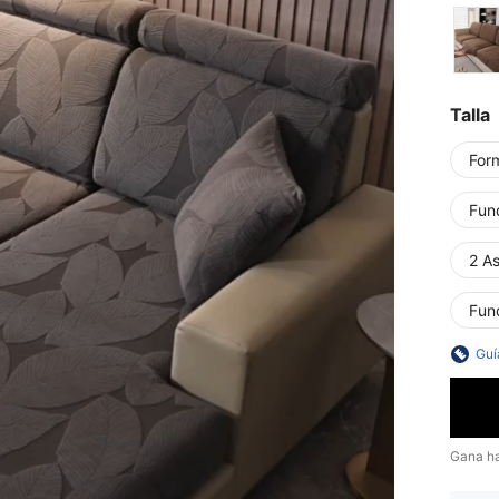
Talla
For
Fun
2 As
Fun
Guí
Gana h