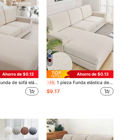
7
Ahorro de $0.12
Ahorro de $0.13
terior, protege el sofá de las manchas de mascotas, para uso en todas las estaciones, se ajusta a sofás individuales en forma de L, chaise longue y sofás de 1/2/3/4 plazas, funda de sofá talla grande gruesa para decoración del hogar en otoño/invierno
1 pieza Funda elástica de cojín de sofá de terciopelo de maíz repelente al agua para decoración del hogar
-1%
$9.17