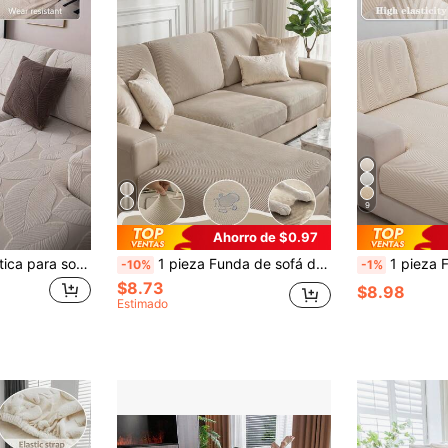
9
Ahorro de $0.97
1 pieza Funda elástica para sofá de todas las estaciones, funda de cojín de sofá de tela gruesa con cobertura completa antideslizante, funda de sofá de estilo fresco, lavable a máquina, a prueba de polvo, resistente a manchas, resistente a la decoloración, adecuada para sofá de esquina, sofá en forma de L y sofá de 1/2/3/4 plazas
1 pieza Funda de sofá de terciopelo caqui impermeable, estilo, suave antideslizante, a prueba de mascotas, adecuada para sofá individual de sala de estar, sofá doble, sofá triple, sofá seccional en forma de L, uso en todas las estaciones
1 pieza Funda de sofá elástica de jacquard, funda de sofá moderna anti-manchas, adecuada para sala de estar, dormitorio, sofá de ex
-10%
-1%
$8.73
$8.98
Estimado