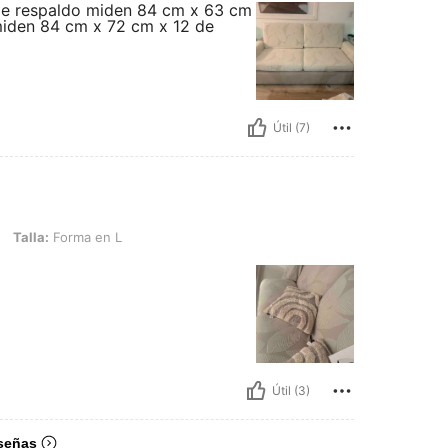
de respaldo miden 84 cm x 63 cm
miden 84 cm x 72 cm x 12 de
Útil (7)
rma en L
Talla:
Forma en L
Útil (3)
señas