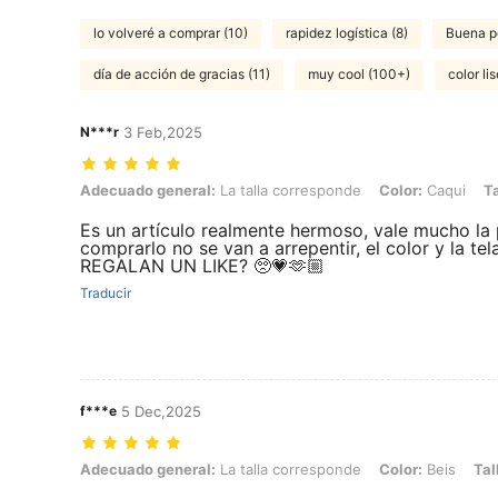
lo volveré a comprar (10)
rapidez logística (8)
Buena po
día de acción de gracias (11)
muy cool (100+)
color lis
N***r
3 Feb,2025
Adecuado general: La talla corresponde, Color: Caqui, Talla: 2 plaz
Adecuado general:
La talla corresponde
Color:
Caqui
Ta
Es un artículo realmente hermoso, vale mucho la
comprarlo no se van a arrepentir, el color y la 
REGALAN UN LIKE? 🥺💗🫶🏼
Traducir
f***e
5 Dec,2025
Adecuado general: La talla corresponde, Color: Beis, Talla: Respald
Adecuado general:
La talla corresponde
Color:
Beis
Tal